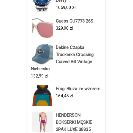
LeWy
1059,00
zł
Guess GU7773 26S
329,90
zł
Dakine Czapka
Truckerka Crossing
Curved Bill Vintage
Niebieska
132,99
zł
Frugi Bluza ze wzorem
164,45
zł
HENDERSON
BOKSERKI MĘSKIE
2PAK LUXE 38835