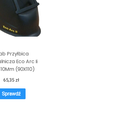
ab Przyłbica
nicza Eco Arc Ii
 110Mm (90X110)
65,35
zł
Sprawdź