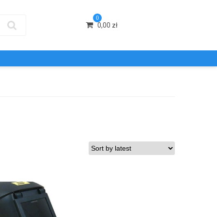
0
0,00
zł