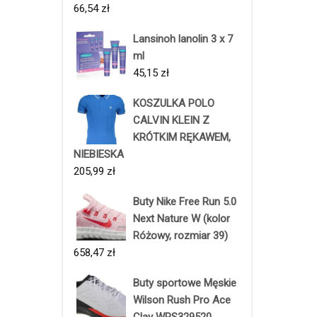
66,54
zł
Lansinoh lanolin 3 x 7
ml
45,15
zł
KOSZULKA POLO
CALVIN KLEIN Z
KRÓTKIM RĘKAWEM,
NIEBIESKA
205,99
zł
Buty Nike Free Run 5.0
Next Nature W (kolor
Różowy, rozmiar 39)
658,47
zł
Buty sportowe Męskie
Wilson Rush Pro Ace
Clay WRS329520