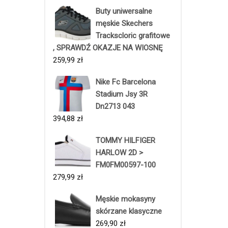
Buty uniwersalne
męskie Skechers
Trackscloric grafitowe
, SPRAWDŹ OKAZJE NA WIOSNĘ
259,99
zł
Nike Fc Barcelona
Stadium Jsy 3R
Dn2713 043
394,88
zł
TOMMY HILFIGER
HARLOW 2D >
FM0FM00597-100
279,99
zł
Męskie mokasyny
skórzane klasyczne
269,90
zł