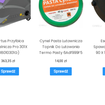
tus Przyłbica
Cynel Pasta Lutownicza
Es
lnicza Pro 301X
Topnik Do Lutowania
Spawal
08010301G)
Termo Pasty 6Adf999F5
90 X
363,35
zł
14,00
zł
Sprawdź
Sprawdź