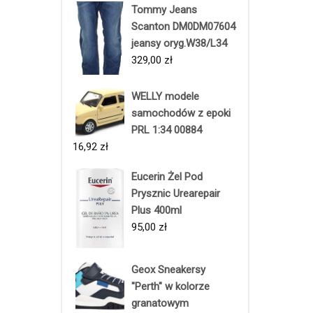
Tommy Jeans
Scanton DM0DM07604
jeansy oryg.W38/L34
329,00
zł
WELLY modele
samochodów z epoki
PRL 1:34 00884
16,92
zł
Eucerin Żel Pod
Prysznic Urearepair
Plus 400ml
95,00
zł
Geox Sneakersy
"Perth" w kolorze
granatowym