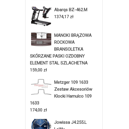
Abarqs BZ-462.M
1374,17
zł
MANOKI BRĄZOWA
ROCKOWA
BRANSOLETKA
SKÓRZANE PASKI OZDOBNY
ELEMENT STAL SZLACHETNA
159,00
zł
Metzger 109 1633
Zestaw Akcesoriów
Klocki Hamulco 109
1633
174,00
zł
Jowissa J4.255.L