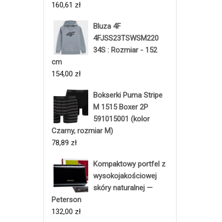
160,61
zł
Bluza 4F
4FJSS23TSWSM220
34S : Rozmiar - 152
cm
154,00
zł
Bokserki Puma Stripe
M 1515 Boxer 2P
591015001 (kolor
Czarny, rozmiar M)
78,89
zł
Kompaktowy portfel z
wysokojakościowej
skóry naturalnej —
Peterson
132,00
zł