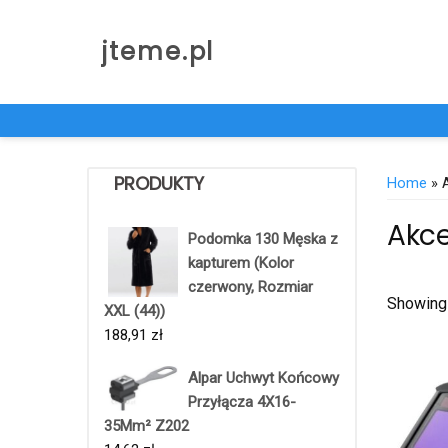
Skip
to
jteme.pl
content
PRODUKTY
Home
» 
Akce
Podomka 130 Męska z
kapturem (Kolor
czerwony, Rozmiar
Showing 
XXL (44))
188,91
zł
Alpar Uchwyt Końcowy
Przyłącza 4X16-
35Mm² Z202