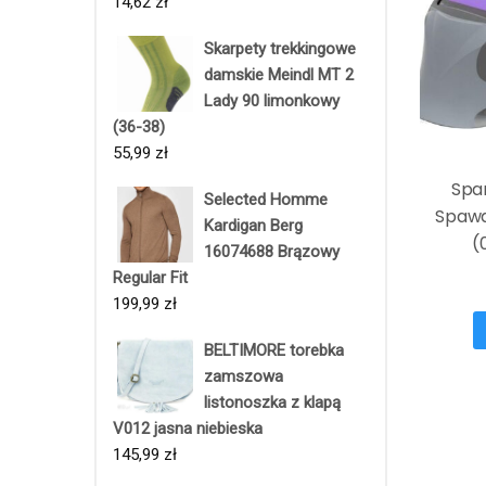
14,62
zł
Skarpety trekkingowe
damskie Meindl MT 2
Lady 90 limonkowy
(36-38)
55,99
zł
Spar
Selected Homme
Spawa
Kardigan Berg
(
16074688 Brązowy
Regular Fit
199,99
zł
BELTIMORE torebka
zamszowa
listonoszka z klapą
V012 jasna niebieska
145,99
zł