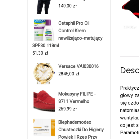
149,00
zł
Cetaphil Pro Oil
Control Krem
nawilżająco-matujący
SPF30 118ml
51,30
zł
Versace VAI030016
Desc
2845,00
zł
Praktyc
Mokasyny FILIPE -
głowy za
8711 Vermelho
się ozd
269,99
zł
natomias
wentylac
Blephademodex
co jest 
Chusteczki Do Higieny
Paramet
Powiek I Rzęs Przy