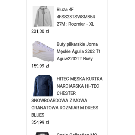
Bluza 4F
4FSS23TSWSM354
27M : Rozmiar - XL
201,30
zł
Buty piłkarskie Joma
Męskie Aguila 2202 Tf
Aguw2202Tf Biały
159,99
zł
HITEC MĘSKA KURTKA
NARCIARSKA HI-TEC
CHESTER
SNOWBOARDOWA ZIMOWA
GRANATOWA ROZMIAR M DRESS
BLUES
354,99
zł