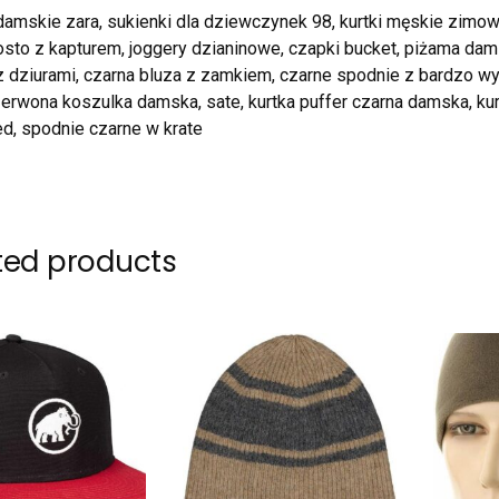
damskie zara, sukienki dla dziewczynek 98, kurtki męskie zimowe
osto z kapturem, joggery dzianinowe, czapki bucket, piżama da
 dziurami, czarna bluza z zamkiem, czarne spodnie z bardzo wy
zerwona koszulka damska, sate, kurtka puffer czarna damska, k
d, spodnie czarne w krate
ted products