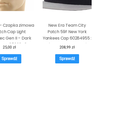
– Czapka zimowa
New Era Team City
ch Cap Light
Patch 59F New York
ec Gen II – Dark
Yankees Cap 60284955 :
ve – 40562848
Kolor – Czarne, Rozmiar
25,00
zł
208,99
zł
– 7 1/4
Sprawdź
Sprawdź