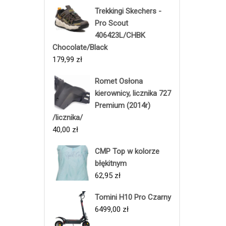
Trekkingi Skechers -
Pro Scout
406423L/CHBK
Chocolate/Black
179,99
zł
Romet Osłona
kierownicy, licznika 727
Premium (2014r)
/licznika/
40,00
zł
CMP Top w kolorze
błękitnym
62,95
zł
Tomini H10 Pro Czarny
6499,00
zł