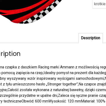
krotki
Description
ription
zna czapka z daszkiem Racing marki Ammann z możliwością reg
 pomocą zapięcia na rzep,Idealny pomysł na prezent dla każdeg
obny wyszywany wzór inspirowany wyścigami samochodowymi,N
t z tyłu umieszczono hasło „Stronger together”,Na czapce znaj
yjne,Całość została wykonana z naturalnej bawełny, dzięki cze
szczególnie przydatne w upalne dni,Zaleca się ręczne pranie czap
ry techniczneObwód: 600 mmWysokość: 120 mmMateriał: 100%