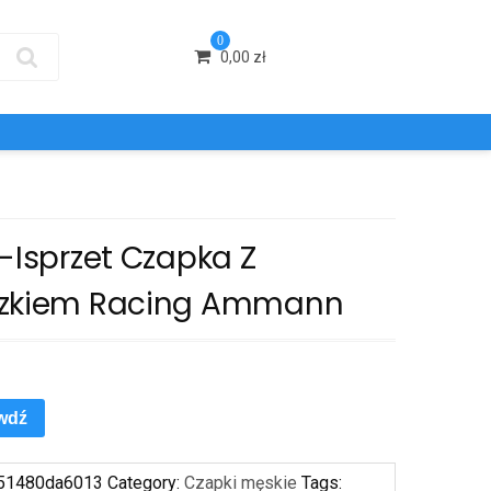
0
0,00
zł
-Isprzet Czapka Z
zkiem Racing Ammann
wdź
51480da6013
Category:
Czapki męskie
Tags: