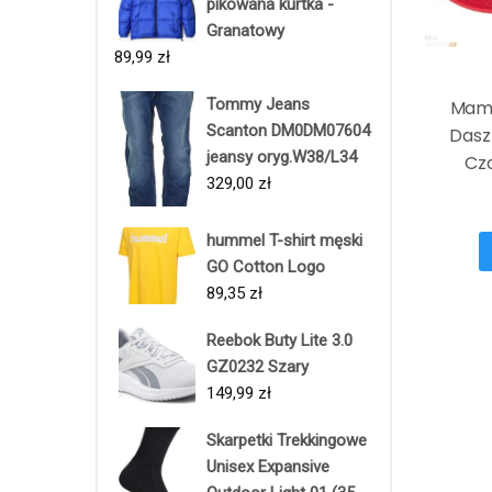
pikowana kurtka -
Granatowy
89,99
zł
Tommy Jeans
Mam
Scanton DM0DM07604
Dasz
jeansy oryg.W38/L34
Cz
329,00
zł
hummel T-shirt męski
GO Cotton Logo
89,35
zł
Reebok Buty Lite 3.0
GZ0232 Szary
149,99
zł
Skarpetki Trekkingowe
Unisex Expansive