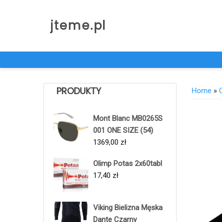
Skip
to
jteme.pl
content
PRODUKTY
Home
»
Mont Blanc MB0265S
001 ONE SIZE (54)
1369,00
zł
Olimp Potas 2x60tabl
17,40
zł
Viking Bielizna Męska
Dante Czarny