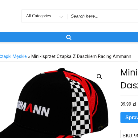
Search
for
Czapki Męskie
» Mini-Isprzet Czapka Z Daszkiem Racing Ammann
Mini
Das
39,99
zł
Spra
SKU:
9