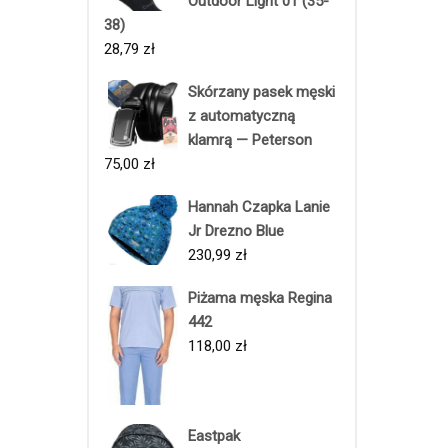
Outdoor Light 01 (35-
38)
28,79
zł
Skórzany pasek męski
z automatyczną
klamrą — Peterson
75,00
zł
Hannah Czapka Lanie
Jr Drezno Blue
230,99
zł
Piżama męska Regina
442
118,00
zł
Eastpak