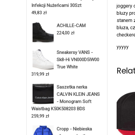
Infekcji Nużeńcami 30Szt
joggery 
49,83
zł
bluzy pr
stanem z
ACHILLE-CAM
bluza, c
224,00
zł
checkere
yyyyy
Sneakersy VANS -
Sk8-Hi VN000D5IW00
True White
Rela
319,99
zł
Saszetka nerka
CALVIN KLEIN JEANS
- Monogram Soft
Waistbag K50K508203 BDS
259,99
zł
Cropp - Niebieska