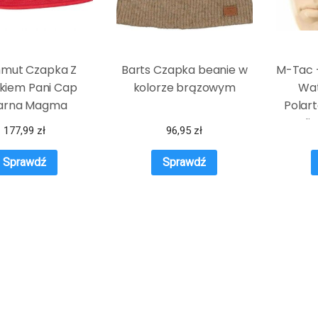
mut Czapka Z
Barts Czapka beanie w
M-Tac 
kiem Pani Cap
kolorze brązowym
Wat
arna Magma
Polart
Oli
177,99
zł
96,95
zł
Sprawdź
Sprawdź