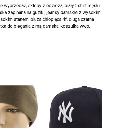
 wyprzedaż, sklepy z odzieza, biały t shirt męski,
mska zapinana na guziki, jeansy damskie z wysokim
sokim stanem, bluza chłopięca 4f, długa czarna
urtka do biegania zimą damska, koszulka wwo,