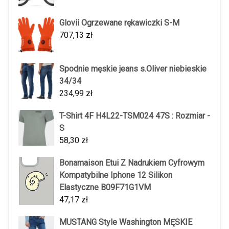
Glovii Ogrzewane rękawiczki S-M
707,13
zł
Spodnie męskie jeans s.Oliver niebieskie
34/34
234,99
zł
T-Shirt 4F H4L22-TSM024 47S : Rozmiar -
S
58,30
zł
Bonamaison Etui Z Nadrukiem Cyfrowym
Kompatybilne Iphone 12 Silikon
Elastyczne B09F71G1VM
47,17
zł
MUSTANG Style Washington MĘSKIE