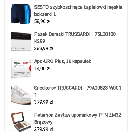
SESTO szybkoschnące kąpielówki męskie
bokserki L
58,90
zł
Pasek Damski TRUSSARDI - 75L00180
K299
289,99
zł
Apo-URO Plus, 30 kapsułek
14,00
zł
Sneakersy TRUSSARDI - 79A00823 W001
1
379,99
zł
Peterson Zestaw upominkowy PTN ZM32
Brązowy
279,99
zł