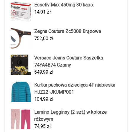
Esseliv Max 450mg 30 kaps.
14,01
zł
Zegna Couture Zc5008 Brązowe
752,00
zł
Versace Jeans Couture Saszetka
74YA4B74 Czarny
549,99
zł
Kurtka puchowa dziecięca 4F niebieska
HJZ22-JKUMP001
104,99
zł
Lamino Legginsy (2 szt.) w kolorze
różowym
74,95
zł