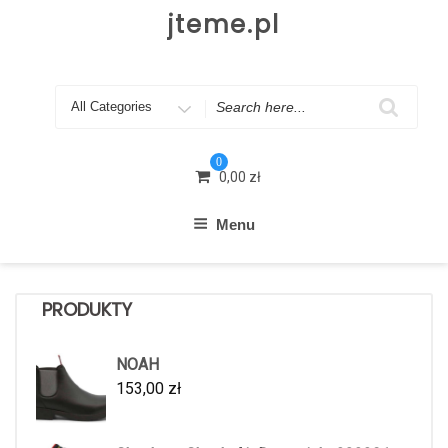
Skip
jteme.pl
to
content
Search
for
0
0,00
zł
Menu
PRODUKTY
NOAH
153,00
zł