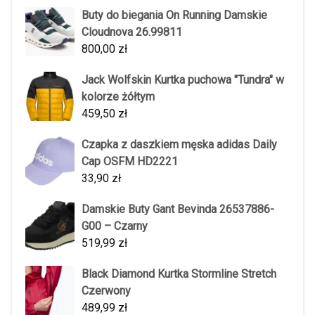
Buty do biegania On Running Damskie
Cloudnova 26.99811
800,00
zł
Jack Wolfskin Kurtka puchowa "Tundra" w
kolorze żółtym
459,50
zł
Czapka z daszkiem męska adidas Daily
Cap OSFM HD2221
33,90
zł
Damskie Buty Gant Bevinda 26537886-
G00 – Czarny
519,99
zł
Black Diamond Kurtka Stormline Stretch
Czerwony
489,99
zł