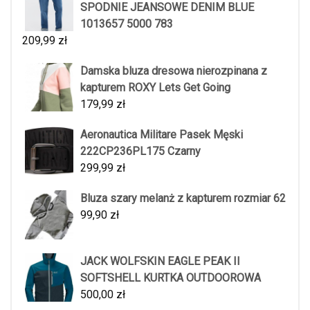
SPODNIE JEANSOWE DENIM BLUE
1013657 5000 783
209,99
zł
Damska bluza dresowa nierozpinana z
kapturem ROXY Lets Get Going
179,99
zł
Aeronautica Militare Pasek Męski
222CP236PL175 Czarny
299,99
zł
Bluza szary melanż z kapturem rozmiar 62
99,90
zł
JACK WOLFSKIN EAGLE PEAK II
SOFTSHELL KURTKA OUTDOOROWA
500,00
zł