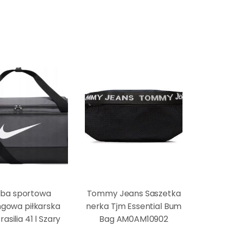
rba sportowa
Tommy Jeans Saszetka
ngowa piłkarska
nerka Tjm Essential Bum
rasilia 41 l Szary
Bag AM0AM10902