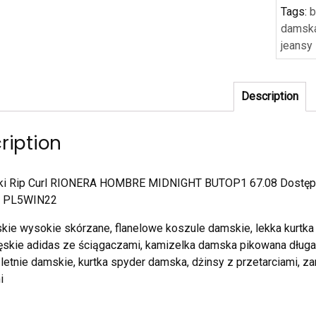
Tags:
b
damsk
jeansy
Description
ription
ki Rip Curl RIONERA HOMBRE MIDNIGHT BUTOP1 67.08 Dostępny 
m PL5WIN22
kie wysokie skórzane, flanelowe koszule damskie, lekka kurtka
skie adidas ze ściągaczami, kamizelka damska pikowana długa,
 letnie damskie, kurtka spyder damska, dżinsy z przetarciami, z
i