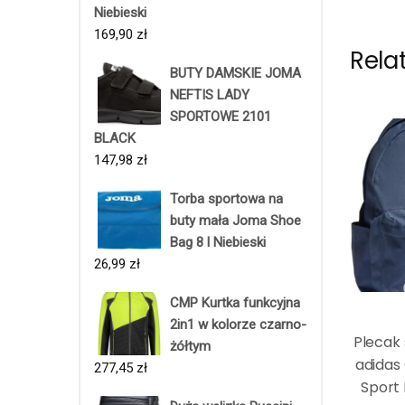
Niebieski
169,90
zł
Rela
BUTY DAMSKIE JOMA
NEFTIS LADY
SPORTOWE 2101
BLACK
147,98
zł
Torba sportowa na
buty mała Joma Shoe
Bag 8 l Niebieski
26,99
zł
CMP Kurtka funkcyjna
2in1 w kolorze czarno-
Plecak 
żółtym
adidas 
277,45
zł
Sport 