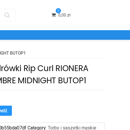
0
0,00
zł
NIGHT BUTOP1
rówki Rip Curl RIONERA
BRE MIDNIGHT BUTOP1
wdź
0b55bda07df
Category:
Torby i saszetki męskie