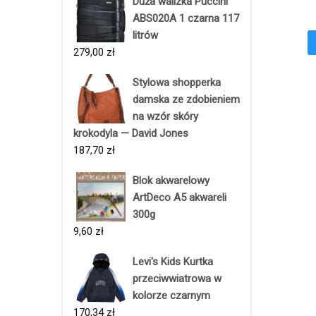
Duża walizka Puccini
ABS020A 1 czarna 117
litrów
279,00
zł
Stylowa shopperka
damska ze zdobieniem
na wzór skóry
krokodyla — David Jones
187,70
zł
Blok akwarelowy
ArtDeco A5 akwareli
300g
9,60
zł
Levi's Kids Kurtka
przeciwwiatrowa w
kolorze czarnym
170,34
zł