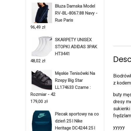
Bluza Damska Model
RV-BL-8067.88 Navy -
Rue Paris
96,49
zł
SKARPETY UNISEX
STOPKI ADIDAS 3PAK
HT3441
Desc
48,02
zł
Męskie Tenisówki Na
Biodrów
Rzepy Big Star
z kode
LL174633 Czarne :
Rozmiar - 42
buty męs
179,00
zł
dresy mę
sukienki
Plecak sportowy na co
frędzlam
dzień 25 l Nike
yyyyy
Heritage DC4244 25 l