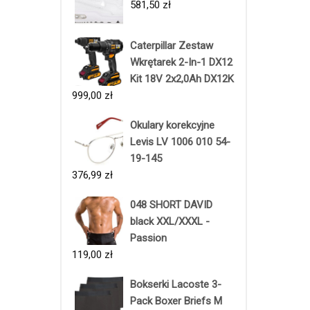
581,50
zł
Caterpillar Zestaw
Wkrętarek 2-In-1 DX12
Kit 18V 2x2,0Ah DX12K
999,00
zł
Okulary korekcyjne
Levis LV 1006 010 54-
19-145
376,99
zł
048 SHORT DAVID
black XXL/XXXL -
Passion
119,00
zł
Bokserki Lacoste 3-
Pack Boxer Briefs M