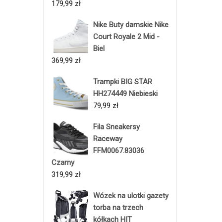
179,99
zł
Nike Buty damskie Nike
Court Royale 2 Mid -
Biel
369,99
zł
Trampki BIG STAR
HH274449 Niebieski
79,99
zł
Fila Sneakersy
Raceway
FFM0067.83036
Czarny
319,99
zł
Wózek na ulotki gazety
torba na trzech
kółkach HIT