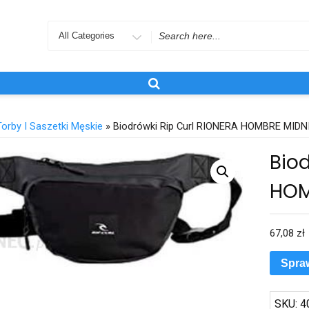
Search
for
Torby I Saszetki Męskie
» Biodrówki Rip Curl RIONERA HOMBRE MID
Biod
HOM
67,08
zł
Spra
SKU:
4