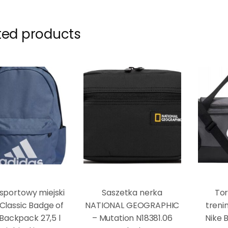
ted products
sportowy miejski
Saszetka nerka
To
Classic Badge of
NATIONAL GEOGRAPHIC
treni
Backpack 27,5 l
– Mutation N18381.06
Nike B