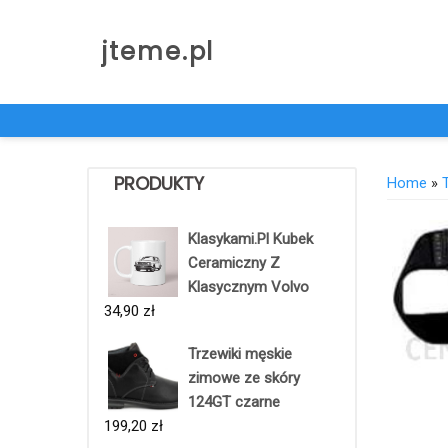
Skip
to
jteme.pl
content
PRODUKTY
Home
»
Klasykami.Pl Kubek
Ceramiczny Z
Klasycznym Volvo
34,90
zł
Trzewiki męskie
zimowe ze skóry
124GT czarne
199,20
zł