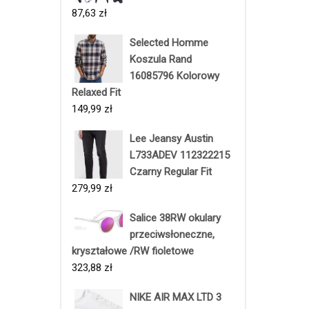
87,63
zł
Selected Homme
Koszula Rand
16085796 Kolorowy
Relaxed Fit
149,99
zł
Lee Jeansy Austin
L733ADEV 112322215
Czarny Regular Fit
279,99
zł
Salice 38RW okulary
przeciwsłoneczne,
kryształowe /RW fioletowe
323,88
zł
NIKE AIR MAX LTD 3