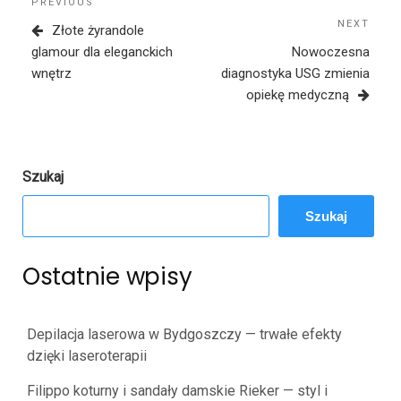
Previous
PREVIOUS
wpisu
Post
NEXT
Next
Złote żyrandole
Post
glamour dla eleganckich
Nowoczesna
wnętrz
diagnostyka USG zmienia
opiekę medyczną
Szukaj
Szukaj
Ostatnie wpisy
Depilacja laserowa w Bydgoszczy — trwałe efekty
dzięki laseroterapii
Filippo koturny i sandały damskie Rieker — styl i