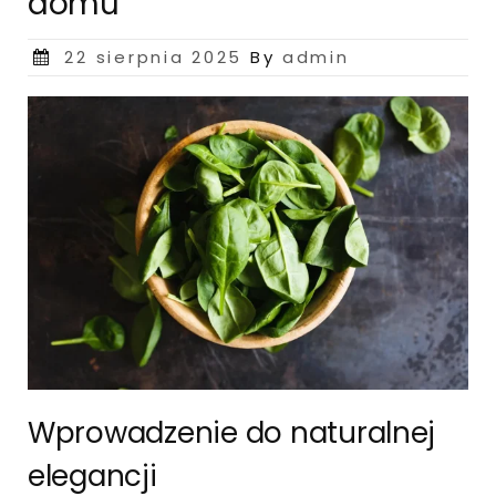
domu
Posted
22 sierpnia 2025
By
admin
on
Wprowadzenie do naturalnej
elegancji