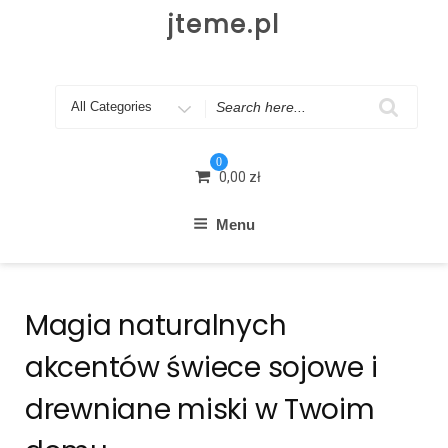
Skip
jteme.pl
to
content
Search
for
0
0,00
zł
Menu
Magia naturalnych
akcentów świece sojowe i
drewniane miski w Twoim