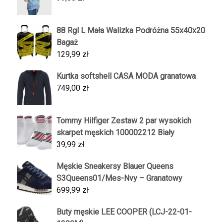
88 Rgl L Mała Walizka Podróżna 55x40x20
Bagaż
129,99
zł
Kurtka softshell CASA MODA granatowa
749,00
zł
Tommy Hilfiger Zestaw 2 par wysokich
skarpet męskich 100002212 Biały
39,99
zł
Męskie Sneakersy Blauer Queens
S3Queens01/Mes-Nvy – Granatowy
699,99
zł
Buty męskie LEE COOPER (LCJ-22-01-