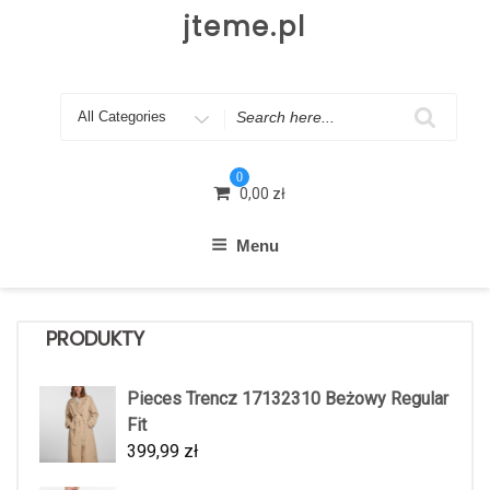
Skip
jteme.pl
to
content
Search
for
0
0,00
zł
Menu
PRODUKTY
Pieces Trencz 17132310 Beżowy Regular
Fit
399,99
zł