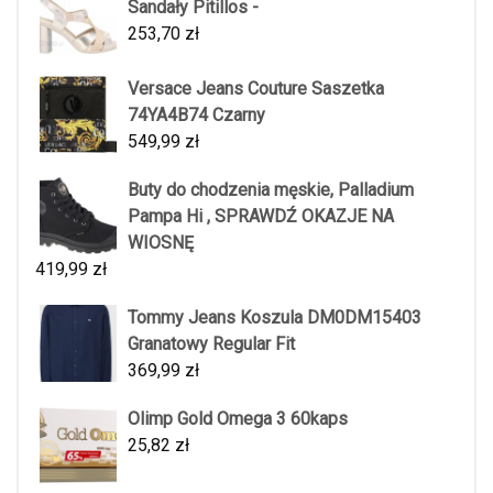
Sandały Pitillos -
253,70
zł
Versace Jeans Couture Saszetka
74YA4B74 Czarny
549,99
zł
Buty do chodzenia męskie, Palladium
Pampa Hi , SPRAWDŹ OKAZJE NA
WIOSNĘ
419,99
zł
Tommy Jeans Koszula DM0DM15403
Granatowy Regular Fit
369,99
zł
Olimp Gold Omega 3 60kaps
25,82
zł