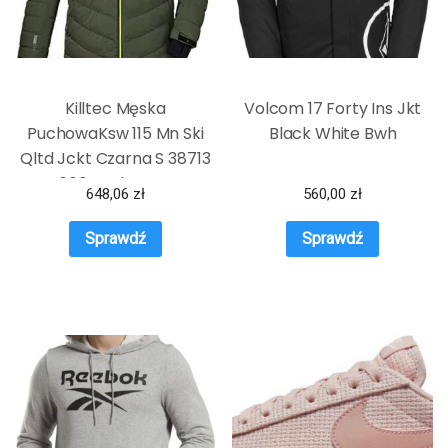
Killtec Męska
Volcom 17 Forty Ins Jkt
PuchowaKsw 115 Mn Ski
Black White Bwh
Qltd Jckt Czarna S 38713
000 Dark Moss
648,06
zł
560,00
zł
Sprawdź
Sprawdź