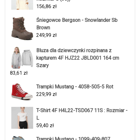
156,86
zł
Śniegowce Bergson - Snowlander Sb
Brown
249,99
zł
Bluza dla dziewczynki rozpinana z
kapturem 4F HJZ22 JBLD001 164 cm
Szary
83,61
zł
Trampki Mustang - 4058-505-5 Rot
229,99
zł
T-Shirt 4F H4L22-TSD067 11S : Rozmiar -
L
59,40
zł
Trampki Mustang - 1099-409-807