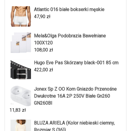
Atlantic 016 białe bokserki męskie
47,90
zł
Mela&Olga Podobrazia Bawełniane
100X120
108,00
zł
Hugo Eve Pas Skórzany black-001 85 cm
422,00
zł
Jonex Sp Z OO Kom Gniazdo Przenośne
Dwukrotne 16A 2P 250V Białe Gn260
GN260BI
11,83
zł
BLUZA ARIELA (Kolor niebieski ciemny,
Rozmiar S (36))