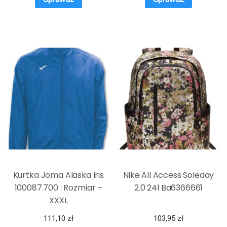
Kurtka Joma Alaska Iris
Nike All Access Soleday
100087.700 : Rozmiar –
2.0 24l Ba6366661
XXXL
111,10
zł
103,95
zł