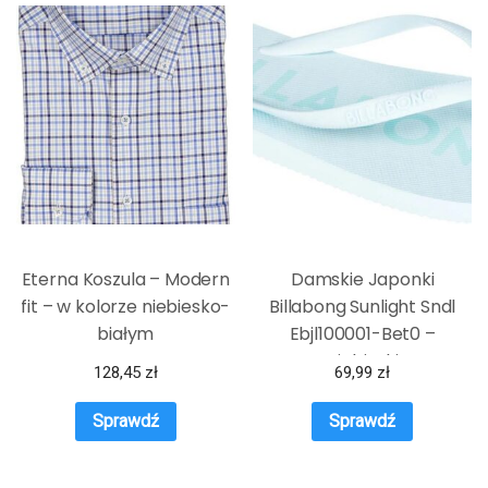
Eterna Koszula – Modern
Damskie Japonki
fit – w kolorze niebiesko-
Billabong Sunlight Sndl
białym
Ebjl100001-Bet0 –
Niebieski
128,45
zł
69,99
zł
Sprawdź
Sprawdź