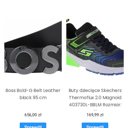
Boss Bold-G Belt Leather
Buty dziecięce Skechers
black 95 cm
Thermoflux 2.0 Magnoid
403730L-BBLM Rozmiar:
31
656,00
zł
169,99
zł
Sprawdź
Sprawdź