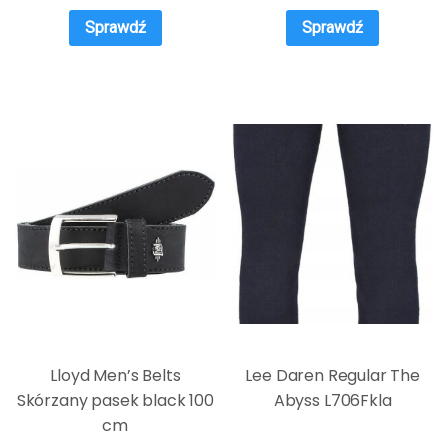
Sprawdź
Sprawdź
Lloyd Men’s Belts
Lee Daren Regular The
Skórzany pasek black 100
Abyss L706Fkla
cm