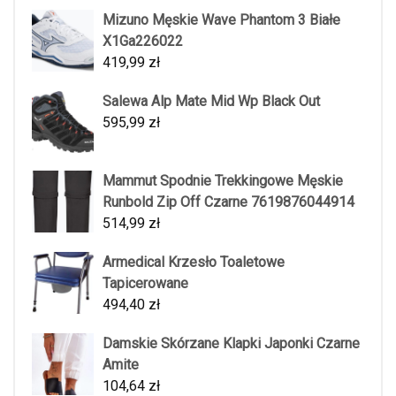
Mizuno Męskie Wave Phantom 3 Białe
X1Ga226022
419,99
zł
Salewa Alp Mate Mid Wp Black Out
595,99
zł
Mammut Spodnie Trekkingowe Męskie
Runbold Zip Off Czarne 7619876044914
514,99
zł
Armedical Krzesło Toaletowe
Tapicerowane
494,40
zł
Damskie Skórzane Klapki Japonki Czarne
Amite
104,64
zł