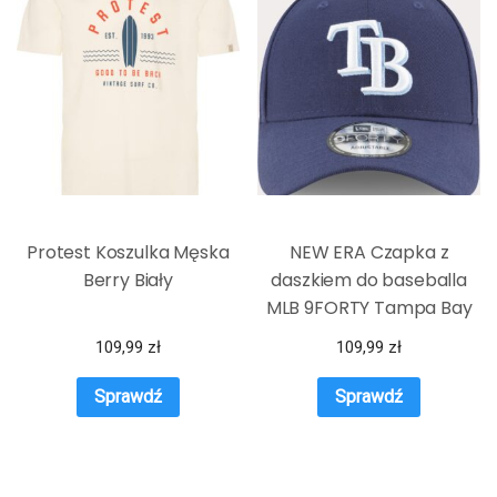
Protest Koszulka Męska
NEW ERA Czapka z
Berry Biały
daszkiem do baseballa
MLB 9FORTY Tampa Bay
Rays –
109,99
zł
109,99
zł
Sprawdź
Sprawdź