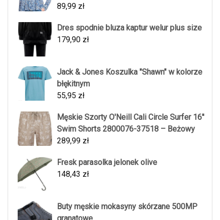
89,99
zł
Dres spodnie bluza kaptur welur plus size
179,90
zł
Jack & Jones Koszulka "Shawn" w kolorze
błękitnym
55,95
zł
Męskie Szorty O'Neill Cali Circle Surfer 16''
Swim Shorts 2800076-37518 – Beżowy
289,99
zł
Fresk parasolka jelonek olive
148,43
zł
Buty męskie mokasyny skórzane 500MP
granatowe