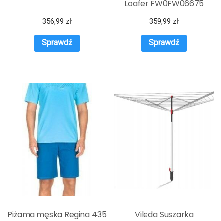
Loafer FW0FW06675
Golden Daze GPS
356,99
zł
359,99
zł
Sprawdź
Sprawdź
Piżama męska Regina 435
Vileda Suszarka