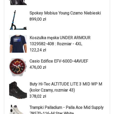
Spokey Mobius Young Czarno Niebieski
899,00
zł
Koszulka męska UNDER ARMOUR
1329582-408 : Rozmiar - 4XL
122,24
zł
Casio Edifice EFV-600D-4AVUEF
476,00
zł
Buty Hi-Tec ALTITUDE LITE 3 MID WP M
(kolor Czarny, rozmiar 43)
378,02
zł
Trampki Palladium - Palla Ace Mid Supply
78570-116-M Star White