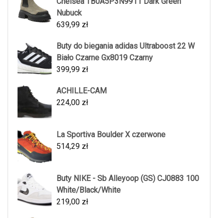
Chelsea TB0A5P3N9911 Dark Green
Nubuck
639,99
zł
Buty do biegania adidas Ultraboost 22 W
Biało Czarne Gx8019 Czarny
399,99
zł
ACHILLE-CAM
224,00
zł
La Sportiva Boulder X czerwone
514,29
zł
Buty NIKE - Sb Alleyoop (GS) CJ0883 100
White/Black/White
219,00
zł