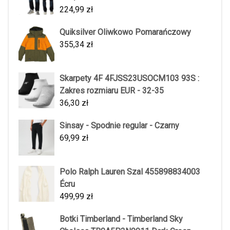
224,99
zł
Quiksilver Oliwkowo Pomarańczowy
355,34
zł
Skarpety 4F 4FJSS23USOCM103 93S :
Zakres rozmiaru EUR - 32-35
36,30
zł
Sinsay - Spodnie regular - Czarny
69,99
zł
Polo Ralph Lauren Szal 455898834003
Écru
499,99
zł
Botki Timberland - Timberland Sky