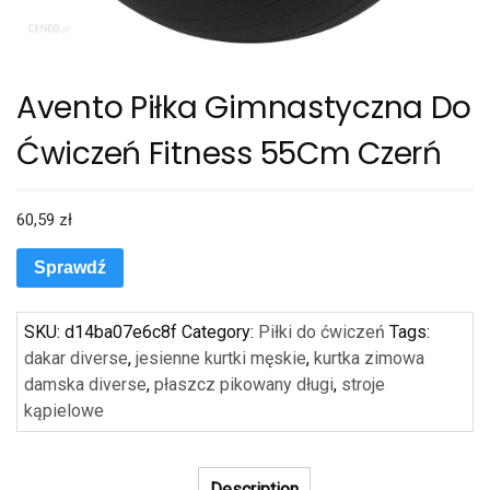
Avento Piłka Gimnastyczna Do
Ćwiczeń Fitness 55Cm Czerń
60,59
zł
Sprawdź
SKU:
d14ba07e6c8f
Category:
Piłki do ćwiczeń
Tags:
dakar diverse
,
jesienne kurtki męskie
,
kurtka zimowa
damska diverse
,
płaszcz pikowany długi
,
stroje
kąpielowe
Description