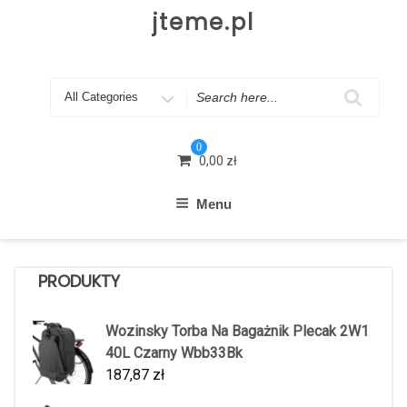
Skip
jteme.pl
to
content
Search
for
0
0,00
zł
Menu
PRODUKTY
Wozinsky Torba Na Bagażnik Plecak 2W1
40L Czarny Wbb33Bk
187,87
zł