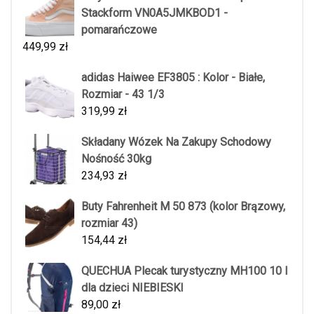
Stackform VN0A5JMKBOD1 -
pomarańczowe
449,99
zł
adidas Haiwee EF3805 : Kolor - Białe,
Rozmiar - 43 1/3
319,99
zł
Składany Wózek Na Zakupy Schodowy
Nośność 30kg
234,93
zł
Buty Fahrenheit M 50 873 (kolor Brązowy,
rozmiar 43)
154,44
zł
QUECHUA Plecak turystyczny MH100 10 l
dla dzieci NIEBIESKI
89,00
zł