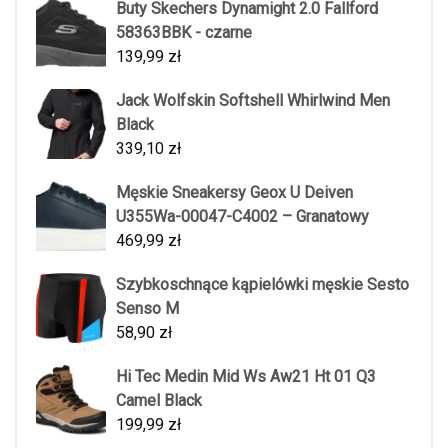
Buty Skechers Dynamight 2.0 Fallford
58363BBK - czarne
139,99
zł
Jack Wolfskin Softshell Whirlwind Men
Black
339,10
zł
Męskie Sneakersy Geox U Deiven
U355Wa-00047-C4002 – Granatowy
469,99
zł
Szybkoschnące kąpielówki męskie Sesto
Senso M
58,90
zł
Hi Tec Medin Mid Ws Aw21 Ht 01 Q3
Camel Black
199,99
zł