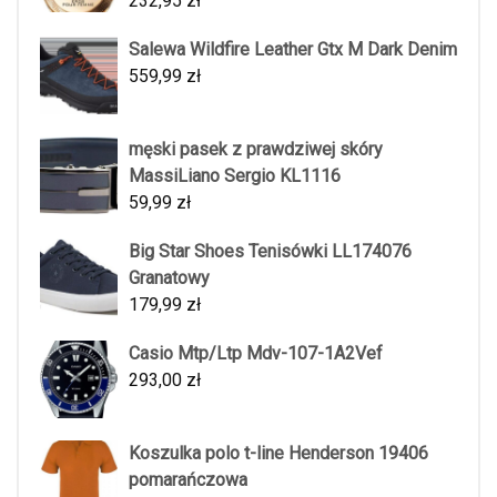
232,95
zł
Salewa Wildfire Leather Gtx M Dark Denim
559,99
zł
męski pasek z prawdziwej skóry
MassiLiano Sergio KL1116
59,99
zł
Big Star Shoes Tenisówki LL174076
Granatowy
179,99
zł
Casio Mtp/Ltp Mdv-107-1A2Vef
293,00
zł
Koszulka polo t-line Henderson 19406
pomarańczowa