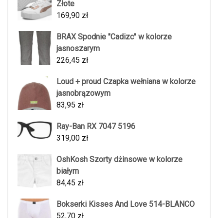
Złote
169,90
zł
BRAX Spodnie "Cadizc" w kolorze
jasnoszarym
226,45
zł
Loud + proud Czapka wełniana w kolorze
jasnobrązowym
83,95
zł
Ray-Ban RX 7047 5196
319,00
zł
OshKosh Szorty dżinsowe w kolorze
białym
84,45
zł
Bokserki Kisses And Love 514-BLANCO
52,70
zł