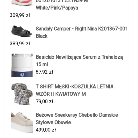
0012016131.23.1N39 M
White/Pink/Papaya
309,99
zł
Sandały Camper - Right Nina K201367-001
Black
389,99
zł
Basiclab Nawilżające Serum z Trehalozą
15 ml
87,92
zł
T SHIRT MĘSKI-KOSZULKA LETNIA
WZÓR II KWIATOWY M
79,00
zł
Beżowe Sneakersy Chebello Damskie
Stylowe Obuwie
499,00
zł