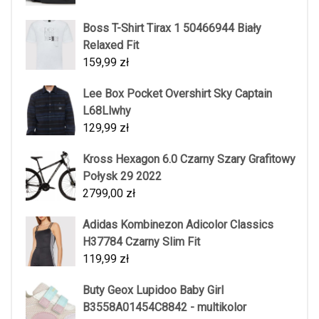
Boss T-Shirt Tirax 1 50466944 Biały
Relaxed Fit
159,99
zł
Lee Box Pocket Overshirt Sky Captain
L68Llwhy
129,99
zł
Kross Hexagon 6.0 Czarny Szary Grafitowy
Połysk 29 2022
2799,00
zł
Adidas Kombinezon Adicolor Classics
H37784 Czarny Slim Fit
119,99
zł
Buty Geox Lupidoo Baby Girl
B3558A01454C8842 - multikolor