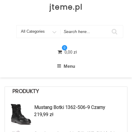
Skip
jteme.pl
to
content
Search
for
0
0,00
zł
Menu
PRODUKTY
Mustang Botki 1362-506-9 Czarny
219,99
zł