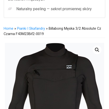
Naturalny peeling — sekret promiennej skóry
Home
»
Pianki I Skafandry
» Billabong Męska 3/2 Absolute Cz
Czarna F43M23Bif2-0019