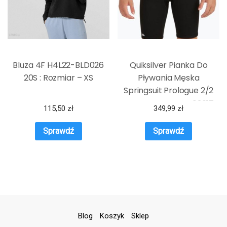
Bluza 4F H4L22-BLD026
Quiksilver Pianka Do
20S : Rozmiar – XS
Pływania Męska
Springsuit Prologue 2/2
Mm Czarna Eqyw403017-
115,50
zł
349,99
zł
Kvd0 3613376788419
Sprawdź
Sprawdź
Blog
Koszyk
Sklep