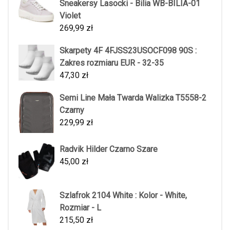
Sneakersy Lasocki - Bilia WB-BILIA-01
Violet
269,99
zł
Skarpety 4F 4FJSS23USOCF098 90S :
Zakres rozmiaru EUR - 32-35
47,30
zł
Semi Line Mała Twarda Walizka T5558-2
Czarny
229,99
zł
Radvik Hilder Czarno Szare
45,00
zł
Szlafrok 2104 White : Kolor - White,
Rozmiar - L
215,50
zł