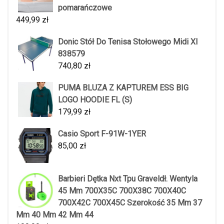
pomarańczowe
449,99
zł
Donic Stół Do Tenisa Stołowego Midi Xl
838579
740,80
zł
PUMA BLUZA Z KAPTUREM ESS BIG
LOGO HOODIE FL (S)
179,99
zł
Casio Sport F-91W-1YER
85,00
zł
Barbieri Dętka Nxt Tpu Graveldł. Wentyla
45 Mm 700X35C 700X38C 700X40C
700X42C 700X45C Szerokość 35 Mm 37
Mm 40 Mm 42 Mm 44