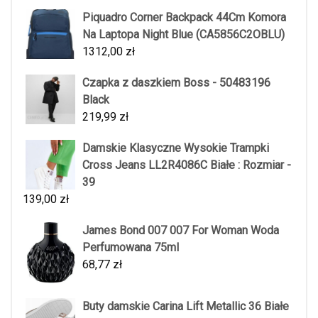
Piquadro Corner Backpack 44Cm Komora
Na Laptopa Night Blue (CA5856C2OBLU)
1312,00
zł
Czapka z daszkiem Boss - 50483196
Black
219,99
zł
Damskie Klasyczne Wysokie Trampki
Cross Jeans LL2R4086C Białe : Rozmiar -
39
139,00
zł
James Bond 007 007 For Woman Woda
Perfumowana 75ml
68,77
zł
Buty damskie Carina Lift Metallic 36 Białe