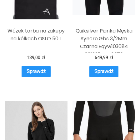
Wózek torba na zakupy
Quiksilver Pianka Męska
na kółkach OSLO 50 L
Syncro Gbs 3/2Mm
Czarna Eqyw103084
3613374446670
139,00
zł
649,99
zł
Sprawdź
Sprawdź