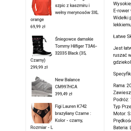
Wysokiej
szpic z kaszmiru i
E-rower 
wełny merynosów 3XL
Widełki 
orange
lekkiemu
69,99
zł
Łatwe S
Śniegowce damskie
Tommy Hilfiger T3A6-
Jest łat
32035 Black (35,
ruszać w
Czarny)
gdziekol
299,99
zł
Specyfik
New Balance
Rama: 20
CM997HCA
Zawiesz
399,49
zł
Podróż:
Figi Lauren K742
Typ Prze
brazyliany Czarne :
Motor: 
Kolor - czarny,
Prędkoś
Rozmiar - L
Bateria: