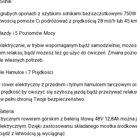
Silnik
 grubych oponach z szybkimi silnikami bezszczotkowymi 750W
atwością pomoże Ci podróżować z prędkością 28 mil/h lub 45 km/
 Jazdy i 5 Poziomów Mocy
elektrycznie, w trybie wspomaganym bądź samodzielnie, możesz 
 relaksu, bądź możesz też go użyć do ćwiczeń. Zmiana poziom
e własnych potrzeb.
e Hamulce i 7 Prędkości
 rower elektryczny z przednim i tylnym hamulcem tarczowym o
prędkość by cieszyć się szybszą jazdą bądź przeżywać relaks
w pełni chronią Twoje bezpieczeństwo.
ateria
trycznym rowerem górskim z baterią litową 48V 12,8Ah można 
lektrycznym. Dzięki zastosowaniu składanego mostka środkowe
bądź z łatwością ją wyciągnąć.