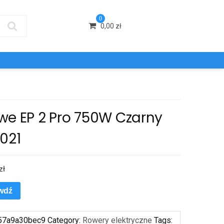
0
0,00
zł
we EP 2 Pro 750W Czarny
021
zł
wdź
57a9a30bec9
Category:
Rowery elektryczne
Tags: