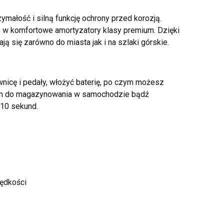
małość i silną funkcję ochrony przed korozją.
o w komfortowe amortyzatory klasy premium. Dzięki
ą się zarówno do miasta jak i na szlaki górskie.
wnicę i pedały, włożyć baterię, po czym możesz
twym do magazynowania w samochodzie bądź
 10 sekund.
rędkości