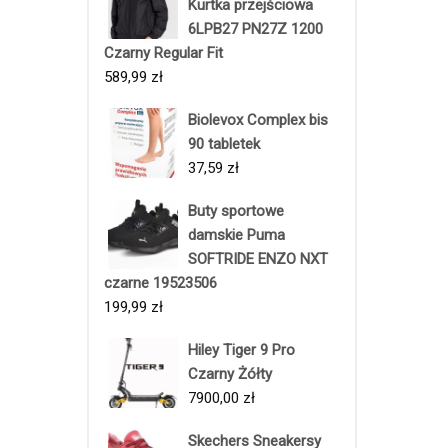
Kurtka przejściowa
6LPB27 PN27Z 1200
Czarny Regular Fit
589,99
zł
Biolevox Complex bis
90 tabletek
37,59
zł
Buty sportowe
damskie Puma
SOFTRIDE ENZO NXT
czarne 19523506
199,99
zł
Hiley Tiger 9 Pro
Czarny Żółty
7900,00
zł
Skechers Sneakersy