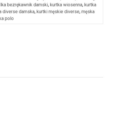
lka bezrękawnik damski
,
kurtka wiosenna
,
kurtka
 diverse damska
,
kurtki męskie diverse
,
męska
ka polo