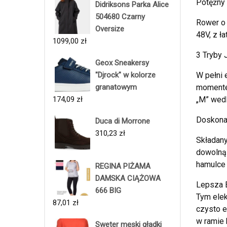
Potężny 
Didriksons Parka Alice
504680 Czarny
Rower o
Oversize
48V, z ł
1099,00
zł
3 Tryby
Geox Sneakersy
"Djrock" w kolorze
W pełni 
granatowym
momentem
174,09
zł
„M” wedl
Doskonał
Duca di Morrone
310,23
zł
Składany
dowolną 
hamulce 
REGINA PIŻAMA
DAMSKA CIĄŻOWA
Lepsza B
666 BIG
Tym elek
87,01
zł
czysto e
w ramie 
Sweter męski gładki