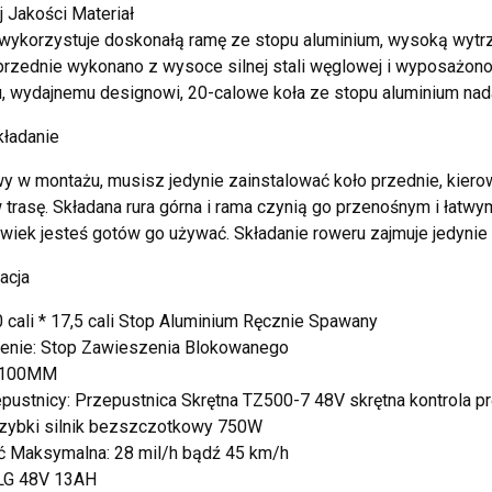
 Jakości Materiał
wykorzystuje doskonałą ramę ze stopu aluminium, wysoką wytrzy
przednie wykonano z wysoce silnej stali węglowej i wyposażon
, wydajnemu designowi, 20-calowe koła ze stopu aluminium nadaj
kładanie
wy w montażu, musisz jedynie zainstalować koło przednie, kiero
 trasę. Składana rura górna i rama czynią go przenośnym i ła
wiek jesteś gotów go używać. Składanie roweru zajmuje jedynie
acja
 cali * 17,5 cali Stop Aluminium Ręcznie Spawany
enie: Stop Zawieszenia Blokowanego
 100MM
pustnicy: Przepustnica Skrętna TZ500-7 48V skrętna kontrola p
Szybki silnik bezszczotkowy 750W
ć Maksymalna: 28 mil/h bądź 45 km/h
 LG 48V 13AH