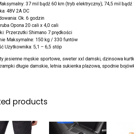
aksymalny: 37 mil bądź 60 km (tryb elektryczny); 74,5 mil bądź
ka: 48V 2A DC
owania: Ok. 6 godzin
ruba Opona 20 cali x 4,0 cali
ki: Przerzutki Shimano 7 prędkości
nie Maksymalne: 150 kg / 330 funtów
 Użytkownika: 5,1 – 6,5 stóp
buty jesienne męskie sportowe, sweter xxl damski, dzinsowa kurt
trampki długie damskie, letnia sukienka plazowa, spodnie bojó
ted products