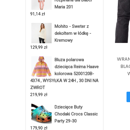
Maria 201
91,14
zł
Mohito - Sweter z
dekoltem w łódkę -
Kremowy
129,99
zł
WRAN
Bluza polarowa
BLA
dziecięca Reima Haave
kolorowa 5200120B-
4374 , WYSYŁKA W 24H , 30 DNI NA
ZWROT
219,99
zł
Dziecięce Buty
Chodaki Crocs Classic
Party 29-30
179,90
zł