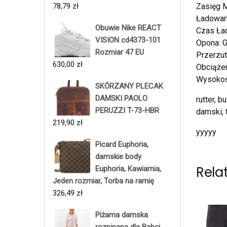
78,79
zł
Zasięg M
Ładowar
Obuwie Nike REACT
Czas Ład
VISION cd4373-101
Opona: G
Rozmiar 47 EU
Przerzut
630,00
zł
Obciąże
Wysokość
SKÓRZANY PLECAK
DAMSKI PAOLO
rutter, 
PERUZZI T-73-HBR
damski, 
219,90
zł
yyyyy
Picard Euphoria,
damskie body
Rela
Euphoria, Kawiarnia,
Jeden rozmiar, Torba na ramię
326,49
zł
Piżama damska
rozpinana dla Babci