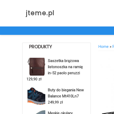
Skip
to
jteme.pl
content
PRODUKTY
Home
»
Saszetka brązowa
listonoszka na ramię
in-52 paolo peruzzi
129,90
zł
Buty do biegania New
Balance Mt410Ln7
249,99
zł
Męskie okulary