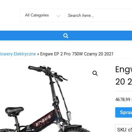
Search
for
Rowery Elektryczne
» Engwe EP 2 Pro 750W Czarny 20 2021
Eng
20 2
4678,99
Spra
SKU:
c