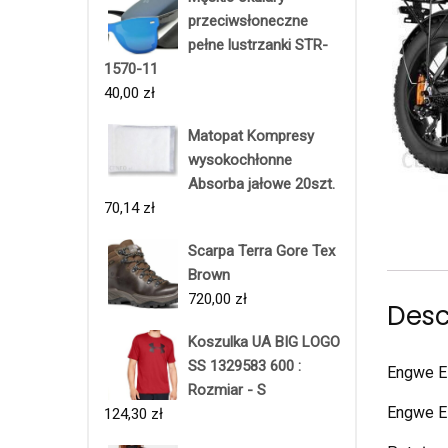
przeciwsłoneczne
pełne lustrzanki STR-
1570-11
40,00
zł
Matopat Kompresy
wysokochłonne
Absorba jałowe 20szt.
70,14
zł
Scarpa Terra Gore Tex
Brown
720,00
zł
Desc
Koszulka UA BIG LOGO
SS 1329583 600 :
Engwe E
Rozmiar - S
Engwe E
124,30
zł