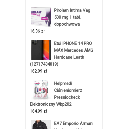
Pirolam Intima Vag
500 mg 1 tabl.
dopochwowa
16,36
zł
Etui IPHONE 14 PRO
MAX Mercedes AMG
Hardcase Leath
(12717434819)
162,99
zł
Helpmedi
Ciśnieniomierz
Pressiocheck
Elektroniczny Wbp202
164,99
zł
EA7 Emporio Armani