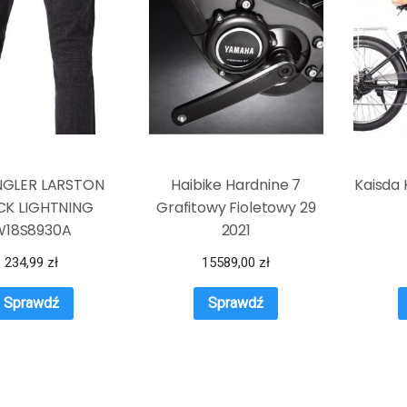
GLER LARSTON
Haibike Hardnine 7
Kaisda 
CK LIGHTNING
Grafitowy Fioletowy 29
W18S8930A
2021
234,99
zł
15589,00
zł
Sprawdź
Sprawdź