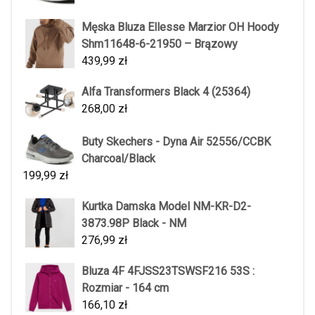
Męska Bluza Ellesse Marzior OH Hoody
Shm11648-6-21950 – Brązowy
439,99
zł
Alfa Transformers Black 4 (25364)
268,00
zł
Buty Skechers - Dyna Air 52556/CCBK
Charcoal/Black
199,99
zł
Kurtka Damska Model NM-KR-D2-
3873.98P Black - NM
276,99
zł
Bluza 4F 4FJSS23TSWSF216 53S :
Rozmiar - 164 cm
166,10
zł