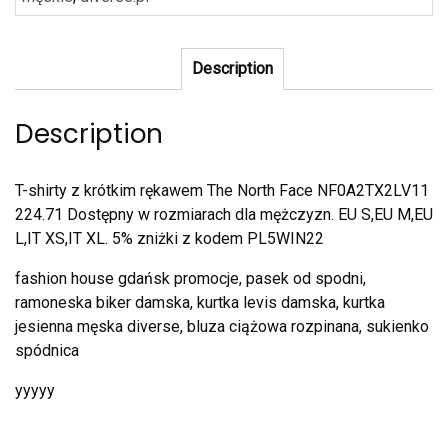
Description
Description
T-shirty z krótkim rękawem The North Face NF0A2TX2LV11
224.71 Dostępny w rozmiarach dla mężczyzn. EU S,EU M,EU
L,IT XS,IT XL. 5% zniżki z kodem PL5WIN22
fashion house gdańsk promocje, pasek od spodni,
ramoneska biker damska, kurtka levis damska, kurtka
jesienna męska diverse, bluza ciążowa rozpinana, sukienko
spódnica
yyyyy