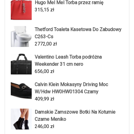
Hugo Mel Mel Torba przez ramię
315,15
zł
Thetford Toaleta Kasetowa Do Zabudowy
C263-Cs
2772,00
zł
Valentino Leash Torba podróżna
Weekender 31 cm nero
656,00
zł
Calvin Klein Mokasyny Driving Moc
W/Hdw HW0HW01304 Czarny
409,99
zł
Damskie Zamszowe Botki Na Koturnie
Czarne Meniko
246,00
zł