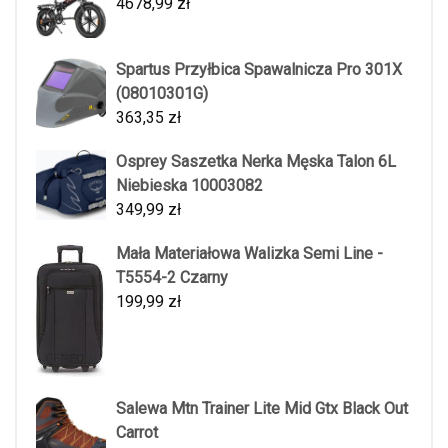
4678,99
zł
Spartus Przyłbica Spawalnicza Pro 301X
(08010301G)
363,35
zł
Osprey Saszetka Nerka Męska Talon 6L
Niebieska 10003082
349,99
zł
Mała Materiałowa Walizka Semi Line -
T5554-2 Czarny
199,99
zł
Salewa Mtn Trainer Lite Mid Gtx Black Out
Carrot