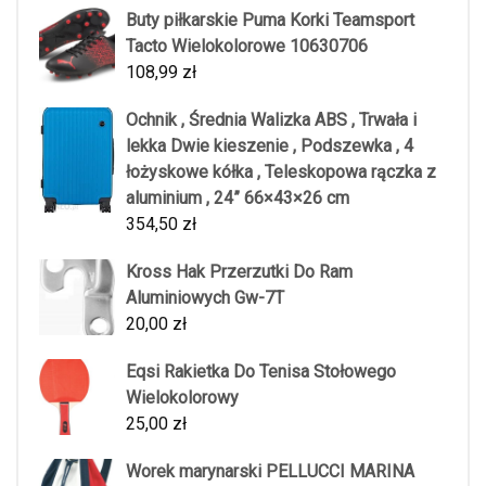
Buty piłkarskie Puma Korki Teamsport
Tacto Wielokolorowe 10630706
108,99
zł
Ochnik , Średnia Walizka ABS , Trwała i
lekka Dwie kieszenie , Podszewka , 4
łożyskowe kółka , Teleskopowa rączka z
aluminium , 24” 66×43×26 cm
354,50
zł
Kross Hak Przerzutki Do Ram
Aluminiowych Gw-7T
20,00
zł
Eqsi Rakietka Do Tenisa Stołowego
Wielokolorowy
25,00
zł
Worek marynarski PELLUCCI MARINA