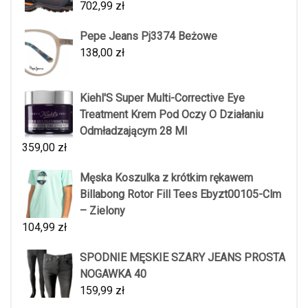
702,99
zł
Pepe Jeans Pj3374 Beżowe
138,00
zł
Kiehl'S Super Multi-Corrective Eye
Treatment Krem Pod Oczy O Działaniu
Odmładzającym 28 Ml
359,00
zł
Męska Koszulka z krótkim rękawem
Billabong Rotor Fill Tees Ebyzt00105-Clm
– Zielony
104,99
zł
SPODNIE MĘSKIE SZARY JEANS PROSTA
NOGAWKA 40
159,99
zł