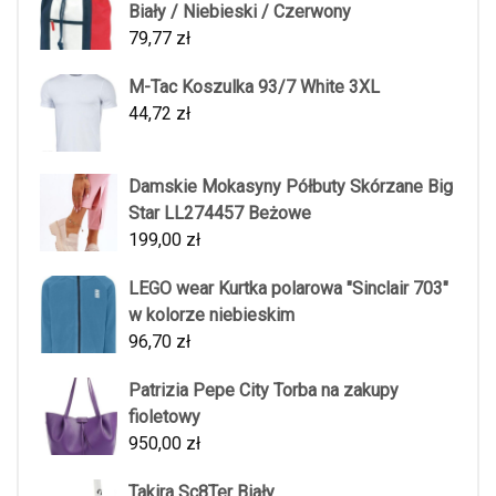
Biały / Niebieski / Czerwony
79,77
zł
M-Tac Koszulka 93/7 White 3XL
44,72
zł
Damskie Mokasyny Półbuty Skórzane Big
Star LL274457 Beżowe
199,00
zł
LEGO wear Kurtka polarowa "Sinclair 703"
w kolorze niebieskim
96,70
zł
Patrizia Pepe City Torba na zakupy
fioletowy
950,00
zł
Takira Sc8Ter Biały