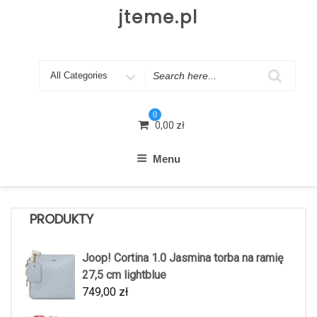
Skip
jteme.pl
to
content
Search
for
0
0,00
zł
Menu
PRODUKTY
Joop! Cortina 1.0 Jasmina torba na ramię
27,5 cm lightblue
749,00
zł