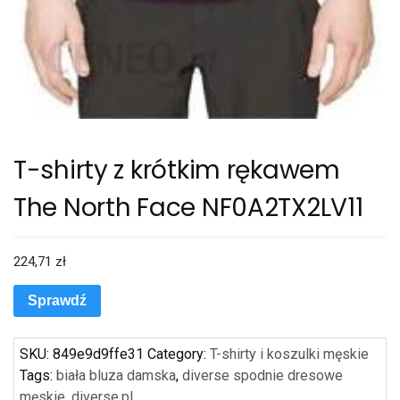
T-shirty z krótkim rękawem
The North Face NF0A2TX2LV11
224,71
zł
Sprawdź
SKU:
849e9d9ffe31
Category:
T-shirty i koszulki męskie
Tags:
biała bluza damska
,
diverse spodnie dresowe
męskie
,
diverse.pl