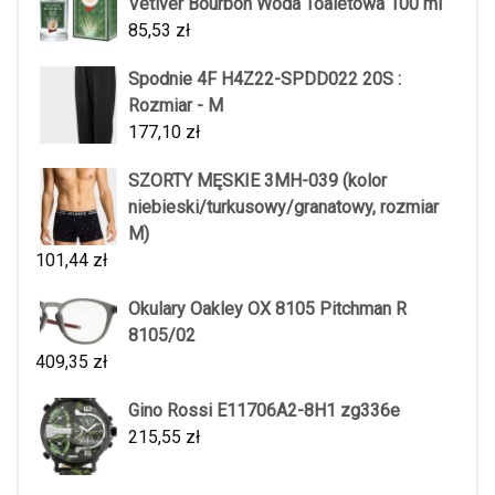
Vetiver Bourbon Woda Toaletowa 100 ml
85,53
zł
Spodnie 4F H4Z22-SPDD022 20S :
Rozmiar - M
177,10
zł
SZORTY MĘSKIE 3MH-039 (kolor
niebieski/turkusowy/granatowy, rozmiar
M)
101,44
zł
Okulary Oakley OX 8105 Pitchman R
8105/02
409,35
zł
Gino Rossi E11706A2-8H1 zg336e
215,55
zł