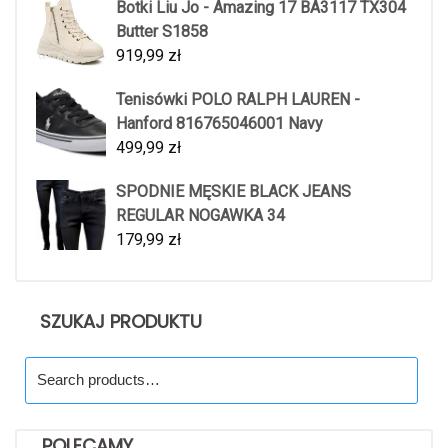
Botki Liu Jo - Amazing 17 BA3117 TX304
Butter S1858
919,99
zł
Tenisówki POLO RALPH LAUREN -
Hanford 816765046001 Navy
499,99
zł
SPODNIE MĘSKIE BLACK JEANS
REGULAR NOGAWKA 34
179,99
zł
SZUKAJ PRODUKTU
Search
for:
POLECAMY