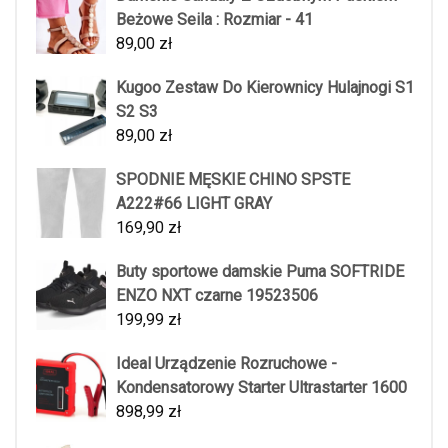
Beżowe Seila : Rozmiar - 41
89,00
zł
Kugoo Zestaw Do Kierownicy Hulajnogi S1
S2 S3
89,00
zł
SPODNIE MĘSKIE CHINO SPSTE
A222#66 LIGHT GRAY
169,90
zł
Buty sportowe damskie Puma SOFTRIDE
ENZO NXT czarne 19523506
199,99
zł
Ideal Urządzenie Rozruchowe -
Kondensatorowy Starter Ultrastarter 1600
898,99
zł