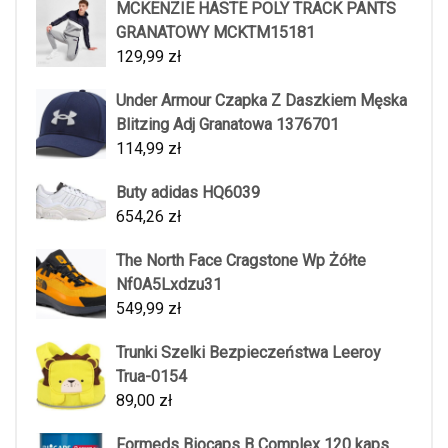
MCKENZIE HASTE POLY TRACK PANTS
GRANATOWY MCKTM15181
129,99
zł
Under Armour Czapka Z Daszkiem Męska
Blitzing Adj Granatowa 1376701
114,99
zł
Buty adidas HQ6039
654,26
zł
The North Face Cragstone Wp Żółte
Nf0A5Lxdzu31
549,99
zł
Trunki Szelki Bezpieczeństwa Leeroy
Trua-0154
89,00
zł
Formeds Biocaps B Complex 120 kaps.