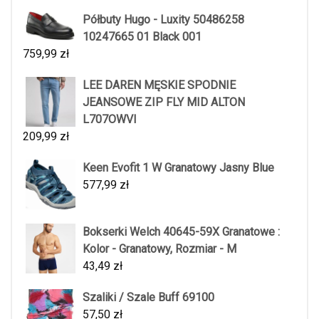
Półbuty Hugo - Luxity 50486258
10247665 01 Black 001
759,99
zł
LEE DAREN MĘSKIE SPODNIE
JEANSOWE ZIP FLY MID ALTON
L707OWVI
209,99
zł
Keen Evofit 1 W Granatowy Jasny Blue
577,99
zł
Bokserki Welch 40645-59X Granatowe :
Kolor - Granatowy, Rozmiar - M
43,49
zł
Szaliki / Szale Buff 69100
57,50
zł