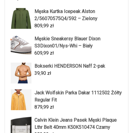
Męska Kurtka Icepeak Alston
2/56070575Q4/592 – Zielony
809,99
zł
Męskie Sneakersy Blauer Dixon
S3Dixon01/Nys-Whi – Biały
609,99
zł
Bokserki HENDERSON Naff 2-pak
39,90
zł
Jack Wolfskin Parka Dakar 1112502 Żółty
Regular Fit
879,99
zł
Calvin Klein Jeans Pasek Męski Plaque
Lthr Belt 40mm K50K510474 Czarny