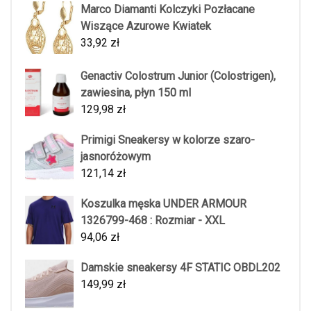
Marco Diamanti Kolczyki Pozłacane
Wiszące Azurowe Kwiatek
33,92
zł
Genactiv Colostrum Junior (Colostrigen),
zawiesina, płyn 150 ml
129,98
zł
Primigi Sneakersy w kolorze szaro-
jasnoróżowym
121,14
zł
Koszulka męska UNDER ARMOUR
1326799-468 : Rozmiar - XXL
94,06
zł
Damskie sneakersy 4F STATIC OBDL202
149,99
zł