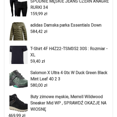
SPODNIE MĘSKIE JEANS CZERŃ ANAGRE
RURKI 34
159,99
zł
adidas Damska parka Essentials Down
584,42
zł
T-Shirt 4F H4Z22-TSM352 30S : Rozmiar -
XL
59,40
zł
Salomon X Ultra 4 Gtx W Duck Green Black
Mint Leaf 40 2 3
580,00
zł
Buty zimowe męskie, Merrell Wildwood
Sneaker Mid WP , SPRAWDŹ OKAZJE NA
WIOSNĘ
469,99
zł