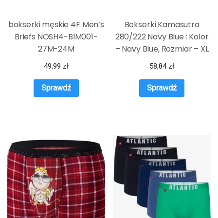
bokserki męskie 4F Men’s
Bokserki Kamasutra
Briefs NOSH4-BIM001-
280/222 Navy Blue : Kolor
27M-24M
– Navy Blue, Rozmiar – XL
49,99
zł
58,84
zł
Sprawdź
Sprawdź