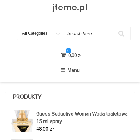
Skip
jteme.pl
to
content
Search
for
0
0,00
zł
Menu
PRODUKTY
Guess Seductive Woman Woda toaletowa
15 ml spray
48,00
zł