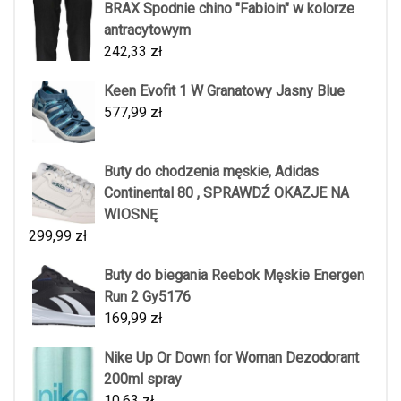
BRAX Spodnie chino "Fabioin" w kolorze
antracytowym
242,33
zł
Keen Evofit 1 W Granatowy Jasny Blue
577,99
zł
Buty do chodzenia męskie, Adidas
Continental 80 , SPRAWDŹ OKAZJE NA
WIOSNĘ
299,99
zł
Buty do biegania Reebok Męskie Energen
Run 2 Gy5176
169,99
zł
Nike Up Or Down for Woman Dezodorant
200ml spray
10,63
zł