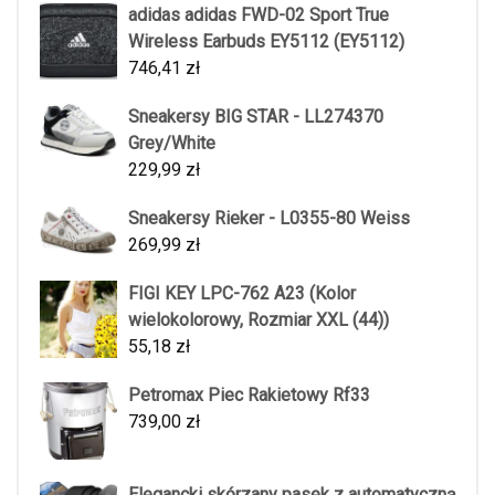
adidas adidas FWD-02 Sport True
Wireless Earbuds EY5112 (EY5112)
746,41
zł
Sneakersy BIG STAR - LL274370
Grey/White
229,99
zł
Sneakersy Rieker - L0355-80 Weiss
269,99
zł
FIGI KEY LPC-762 A23 (Kolor
wielokolorowy, Rozmiar XXL (44))
55,18
zł
Petromax Piec Rakietowy Rf33
739,00
zł
Elegancki skórzany pasek z automatyczną