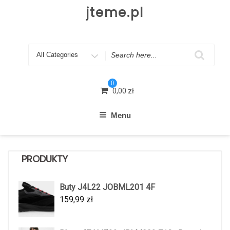
Skip
jteme.pl
to
content
Search
for
0
0,00
zł
Menu
PRODUKTY
Buty J4L22 JOBML201 4F
159,99
zł