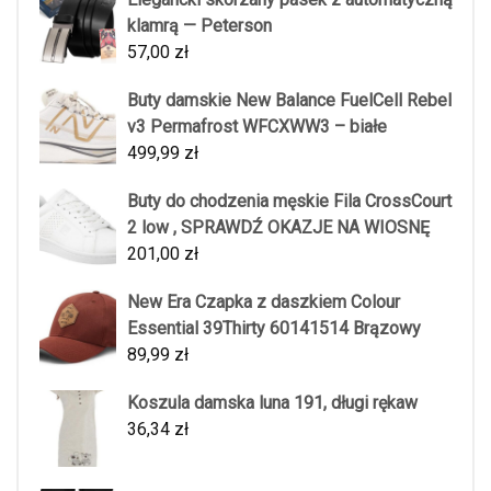
klamrą — Peterson
57,00
zł
Buty damskie New Balance FuelCell Rebel
v3 Permafrost WFCXWW3 – białe
499,99
zł
Buty do chodzenia męskie Fila CrossCourt
2 low , SPRAWDŹ OKAZJE NA WIOSNĘ
201,00
zł
New Era Czapka z daszkiem Colour
Essential 39Thirty 60141514 Brązowy
89,99
zł
Koszula damska luna 191, długi rękaw
36,34
zł