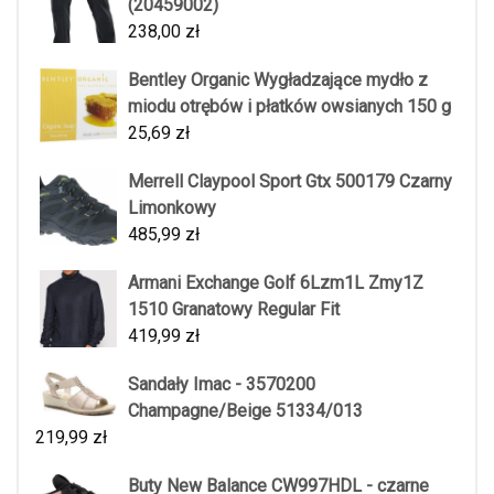
(20459002)
238,00
zł
Bentley Organic Wygładzające mydło z
miodu otrębów i płatków owsianych 150 g
25,69
zł
Merrell Claypool Sport Gtx 500179 Czarny
Limonkowy
485,99
zł
Armani Exchange Golf 6Lzm1L Zmy1Z
1510 Granatowy Regular Fit
419,99
zł
Sandały Imac - 3570200
Champagne/Beige 51334/013
219,99
zł
Buty New Balance CW997HDL - czarne