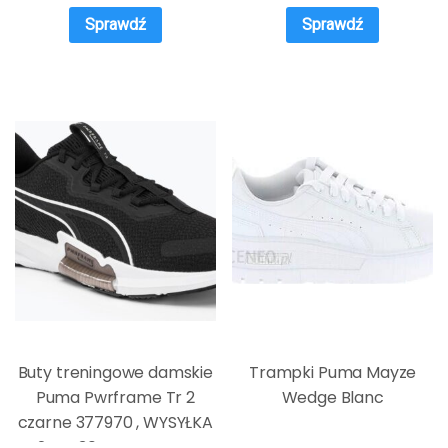
Sprawdź
Sprawdź
Buty treningowe damskie
Trampki Puma Mayze
Puma Pwrframe Tr 2
Wedge Blanc
czarne 377970 , WYSYŁKA
W 24H , 30 DNI NA ZWROT