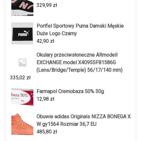
329,99
zł
Portfel Sportowy Puma Damski Męskie
Duże Logo Czarny
42,90
zł
Okulary przeciwsłoneczne ARmodelI
EXCHANGE model X4095SF81586G
(Lens/Bridge/Temple) 56/17/140 mm)
335,02
zł
Farmapol Cremobaza 50% 30g
12,98
zł
Obuwie adidas Originals NIZZA BONEGA X
W gy1564 Rozmiar 36,7 EU
485,80
zł