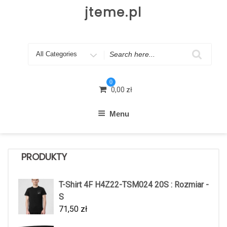
Skip
jteme.pl
to
content
Search
for
0
0,00
zł
Menu
PRODUKTY
T-Shirt 4F H4Z22-TSM024 20S : Rozmiar -
S
71,50
zł