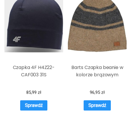
Czapka 4F H4Z22-
Barts Czapka beanie w
CAF003 31S
kolorze brązowym
85,99
zł
96,95
zł
Sprawdź
Sprawdź