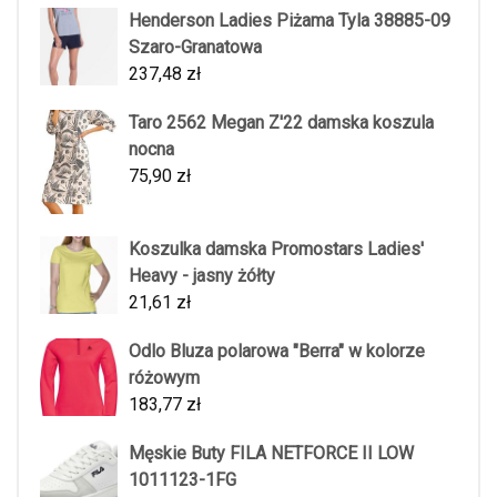
Henderson Ladies Piżama Tyla 38885-09
Szaro-Granatowa
237,48
zł
Taro 2562 Megan Z'22 damska koszula
nocna
75,90
zł
Koszulka damska Promostars Ladies'
Heavy - jasny żółty
21,61
zł
Odlo Bluza polarowa "Berra" w kolorze
różowym
183,77
zł
Męskie Buty FILA NETFORCE II LOW
1011123-1FG