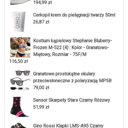
194,99
zł
Cerkopil krem do pielęgnacji twarzy 50ml
26,87
zł
Kostium kąpielowy Stephanie Bluberry-
Frozen M-522 (4) : Kolor - Granatowo-
Miętowy, Rozmiar - 75F/M
116,50
zł
Granatowe prostokątne okulary
przeciwsłoneczne z polaryzacją MP5B
79,00
zł
Sensor Skarpety Stars Czarny Różowy
51,99
zł
Gino Rossi Klapki LMS-A95 Czarny