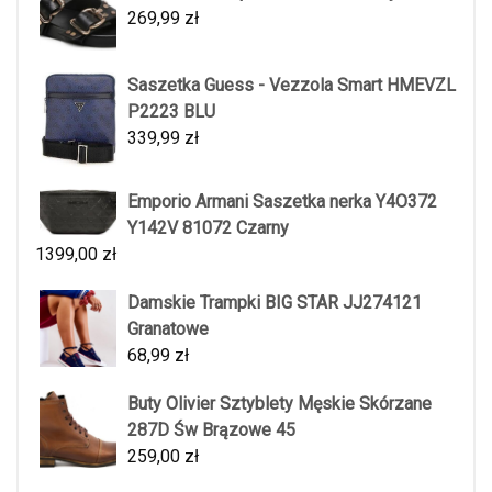
269,99
zł
Saszetka Guess - Vezzola Smart HMEVZL
P2223 BLU
339,99
zł
Emporio Armani Saszetka nerka Y4O372
Y142V 81072 Czarny
1399,00
zł
Damskie Trampki BIG STAR JJ274121
Granatowe
68,99
zł
Buty Olivier Sztyblety Męskie Skórzane
287D Św Brązowe 45
259,00
zł