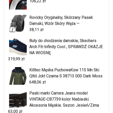
106,22
zł
Rovicky Oryginalny, Skórzany Pasek
Damski, Wzór Skóry Węża —
38,11
zł
Buty do chodzenia damskie, Skechers
Arch Fit-Infinity Cool , SPRAWDŹ OKAZJE
NA WIOSNĘ
319,99
zł
Killtec Męska PuchowaKsw 115 Mn Ski
Qltd Jckt Czarna S 38713 000 Dark Moss
648,06
zł
Paski marki Carrera Jeans model
VINTAGE-CB7739 kolor Niebieski.
Akcesoria Męskie. Sezon: Jesień/Zima
63,00
zł