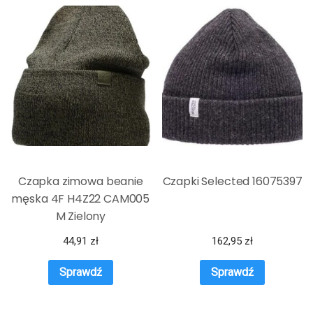
Czapka zimowa beanie
Czapki Selected 16075397
męska 4F H4Z22 CAM005
M Zielony
44,91
zł
162,95
zł
Sprawdź
Sprawdź