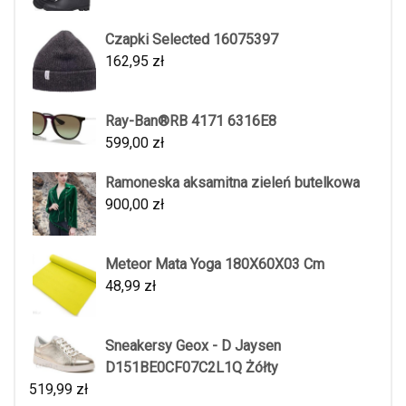
Czapki Selected 16075397
162,95
zł
Ray-Ban®RB 4171 6316E8
599,00
zł
Ramoneska aksamitna zieleń butelkowa
900,00
zł
Meteor Mata Yoga 180X60X03 Cm
48,99
zł
Sneakersy Geox - D Jaysen
D151BE0CF07C2L1Q Żółty
519,99
zł