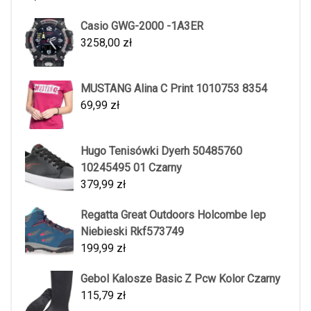
Casio GWG-2000 -1A3ER
3258,00
zł
MUSTANG Alina C Print 1010753 8354
69,99
zł
Hugo Tenisówki Dyerh 50485760
10245495 01 Czarny
379,99
zł
Regatta Great Outdoors Holcombe Iep
Niebieski Rkf573749
199,99
zł
Gebol Kalosze Basic Z Pcw Kolor Czarny
115,79
zł