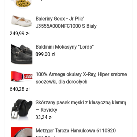
Baleriny Geox - Jr Plie'
J3555A000NFC1000 S Biały
249,99
zł
Baldinini Mokasyny "Lords"
899,00
zł
100% Armega okulary X-Ray, Hiper srebrne
soczewki, dla dorosłych
640,28
zł
Skórzany pasek męski z klasyczną klamrą
— Rovicky
33,24
zł
Metzger Tarcza Hamulcowa 6110820