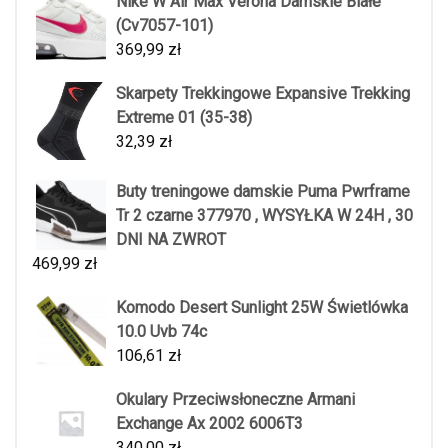
Nike W Air Max Verona Damskie Białe
(Cv7057-101)
369,99
zł
Skarpety Trekkingowe Expansive Trekking
Extreme 01 (35-38)
32,39
zł
Buty treningowe damskie Puma Pwrframe
Tr 2 czarne 377970 , WYSYŁKA W 24H , 30
DNI NA ZWROT
469,99
zł
Komodo Desert Sunlight 25W Świetlówka
10.0 Uvb 74c
106,61
zł
Okulary Przeciwsłoneczne Armani
Exchange Ax 2002 6006T3
340,00
zł