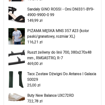
Sandały GINO ROSSI - Omi DNI331-BY9-
4900-9900-0 99
149,99
zł
PIŻAMA MĘSKA MNS 357 A23 (kolor
paski/granatowy, rozmiar XL)
116,21
zł
Ruszt żeliwny do linii 700, 380x270x48
mm , RMGASTRO, R-7
469,00
zł
Tacx Zestaw Dźwigni Do Antares I Galaxia
S0029
25,00
zł
Buty New Balance UXC72RD
722,78
zł