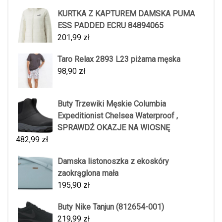
KURTKA Z KAPTUREM DAMSKA PUMA
ESS PADDED ECRU 84894065
201,99
zł
Taro Relax 2893 L23 piżama męska
98,90
zł
Buty Trzewiki Męskie Columbia
Expeditionist Chelsea Waterproof ,
SPRAWDŹ OKAZJE NA WIOSNĘ
482,99
zł
Damska listonoszka z ekoskóry
zaokrąglona mała
195,90
zł
Buty Nike Tanjun (812654-001)
219,99
zł