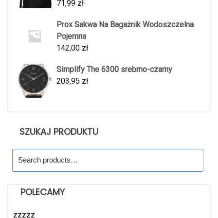
71,99
zł
Prox Sakwa Na Bagażnik Wodoszczelna
Pojemna
142,00
zł
Simplify The 6300 srebrno-czarny
203,95
zł
SZUKAJ PRODUKTU
Search
for:
POLECAMY
zzzzz