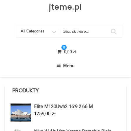
Skip
jteme.pl
to
content
Search
for
0
0,00
zł
Menu
PRODUKTY
Elite M120Uwh2 16:9 2.66 M
1259,00
zł