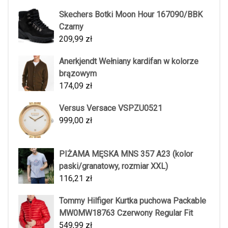
Skechers Botki Moon Hour 167090/BBK
Czarny
209,99
zł
Anerkjendt Wełniany kardifan w kolorze
brązowym
174,09
zł
Versus Versace VSPZU0521
999,00
zł
PIŻAMA MĘSKA MNS 357 A23 (kolor
paski/granatowy, rozmiar XXL)
116,21
zł
Tommy Hilfiger Kurtka puchowa Packable
MW0MW18763 Czerwony Regular Fit
549,99
zł