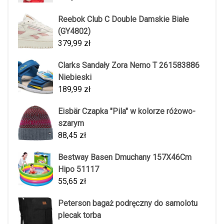
Reebok Club C Double Damskie Białe
(GY4802)
379,99
zł
Clarks Sandały Zora Nemo T 261583886
Niebieski
189,99
zł
Eisbär Czapka "Pila" w kolorze różowo-
szarym
88,45
zł
Bestway Basen Dmuchany 157X46Cm
Hipo 51117
55,65
zł
Peterson bagaż podręczny do samolotu
plecak torba