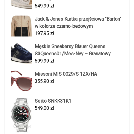
549,99
zł
Jack & Jones Kurtka przejściowa "Barton"
w kolorze czarno-beżowym
197,95
zł
Męskie Sneakersy Blauer Queens
S3Queens01/Mes-Nvy – Granatowy
699,99
zł
Missoni MIS 0029/S 1ZX/HA
355,90
zł
Seiko SNKK31K1
549,00
zł