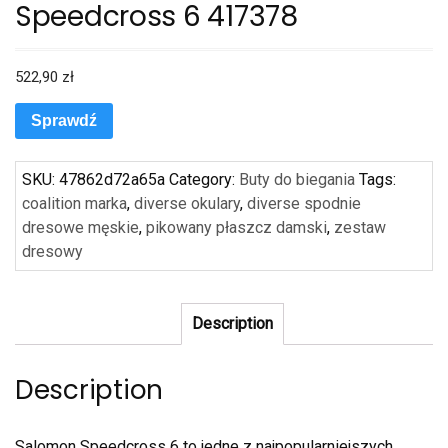
Speedcross 6 417378
522,90
zł
Sprawdź
SKU:
47862d72a65a
Category:
Buty do biegania
Tags:
coalition marka
,
diverse okulary
,
diverse spodnie
dresowe męskie
,
pikowany płaszcz damski
,
zestaw
dresowy
Description
Description
Salomon Speedcross 6 to jedne z najpopularniejszych