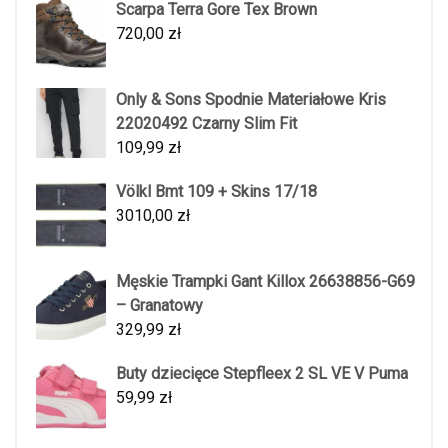
Scarpa Terra Gore Tex Brown
720,00
zł
Only & Sons Spodnie Materiałowe Kris
22020492 Czarny Slim Fit
109,99
zł
Völkl Bmt 109 + Skins 17/18
3010,00
zł
Męskie Trampki Gant Killox 26638856-G69
– Granatowy
329,99
zł
Buty dziecięce Stepfleex 2 SL VE V Puma
59,99
zł