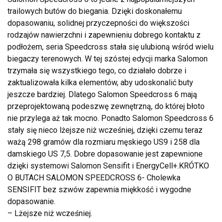
trailowych butów do biegania. Dzięki doskonałemu
dopasowaniu, solidnej przyczepności do większości
rodzajów nawierzchni i zapewnieniu dobrego kontaktu z
podłożem, seria Speedcross stała się ulubioną wśród wielu
biegaczy terenowych. W tej szóstej edycji marka Salomon
trzymała się wszystkiego tego, co działało dobrze i
zaktualizowała kilka elementów, aby udoskonalić buty
jeszcze bardziej. Dlatego Salomon Speedcross 6 mają
przeprojektowaną podeszwę zewnętrzną, do której błoto
nie przylega aż tak mocno. Ponadto Salomon Speedcross 6
stały się nieco lżejsze niż wcześniej, dzięki czemu teraz
ważą 298 gramów dla rozmiaru męskiego US9 i 258 dla
damskiego US 7,5. Dobre dopasowanie jest zapewnione
dzięki systemowi Salomon Sensifit i EnergyCell+.KRÓTKO
O BUTACH SALOMON SPEEDCROSS 6- Cholewka
SENSIFIT bez szwów zapewnia miękkość i wygodne
dopasowanie.
– Lżejsze niż wcześniej.