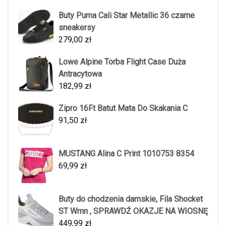
Buty Puma Cali Star Metallic 36 czarne
sneakersy
279,00
zł
Lowe Alpine Torba Flight Case Duża
Antracytowa
182,99
zł
Zipro 16Ft Batut Mata Do Skakania C
91,50
zł
MUSTANG Alina C Print 1010753 8354
69,99
zł
Buty do chodzenia damskie, Fila Shocket
ST Wmn , SPRAWDŹ OKAZJE NA WIOSNĘ
449,99
zł