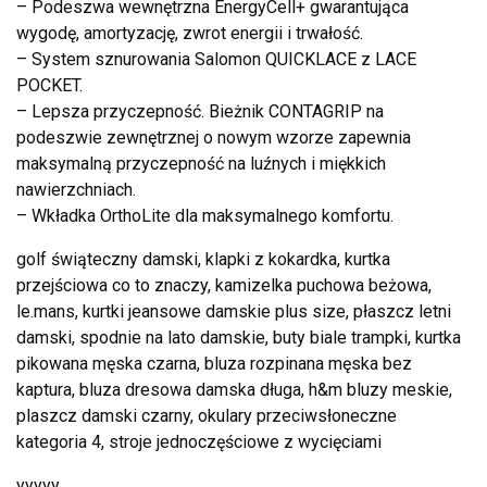
– Podeszwa wewnętrzna EnergyCell+ gwarantująca
wygodę, amortyzację, zwrot energii i trwałość.
– System sznurowania Salomon QUICKLACE z LACE
POCKET.
– Lepsza przyczepność. Bieżnik CONTAGRIP na
podeszwie zewnętrznej o nowym wzorze zapewnia
maksymalną przyczepność na luźnych i miękkich
nawierzchniach.
– Wkładka OrthoLite dla maksymalnego komfortu.
golf świąteczny damski, klapki z kokardka, kurtka
przejściowa co to znaczy, kamizelka puchowa beżowa,
le.mans, kurtki jeansowe damskie plus size, płaszcz letni
damski, spodnie na lato damskie, buty biale trampki, kurtka
pikowana męska czarna, bluza rozpinana męska bez
kaptura, bluza dresowa damska długa, h&m bluzy meskie,
plaszcz damski czarny, okulary przeciwsłoneczne
kategoria 4, stroje jednoczęściowe z wycięciami
yyyyy