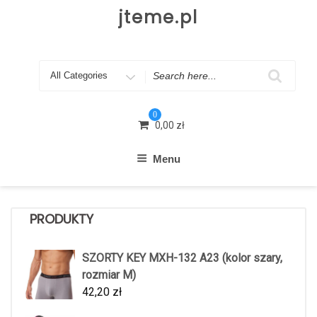
Skip
jteme.pl
to
content
Search
for
0
0,00
zł
Menu
PRODUKTY
SZORTY KEY MXH-132 A23 (kolor szary,
rozmiar M)
42,20
zł