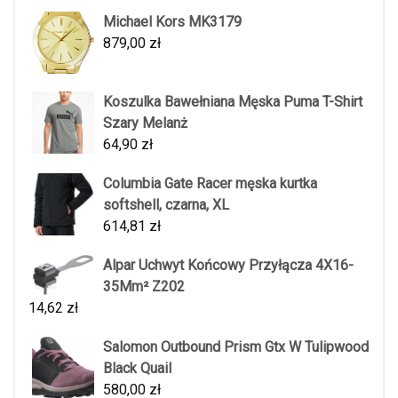
Michael Kors MK3179
879,00
zł
Koszulka Bawełniana Męska Puma T-Shirt
Szary Melanż
64,90
zł
Columbia Gate Racer męska kurtka
softshell, czarna, XL
614,81
zł
Alpar Uchwyt Końcowy Przyłącza 4X16-
35Mm² Z202
14,62
zł
Salomon Outbound Prism Gtx W Tulipwood
Black Quail
580,00
zł