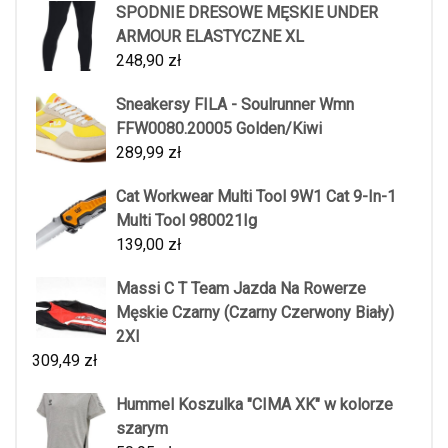
SPODNIE DRESOWE MĘSKIE UNDER
ARMOUR ELASTYCZNE XL
248,90
zł
Sneakersy FILA - Soulrunner Wmn
FFW0080.20005 Golden/Kiwi
289,99
zł
Cat Workwear Multi Tool 9W1 Cat 9-In-1
Multi Tool 980021Ig
139,00
zł
Massi C T Team Jazda Na Rowerze
Męskie Czarny (Czarny Czerwony Biały)
2Xl
309,49
zł
Hummel Koszulka "CIMA XK" w kolorze
szarym