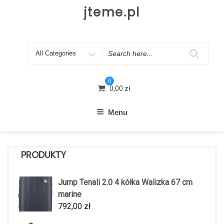
Skip
jteme.pl
to
content
Search
for
0
0,00
zł
Menu
PRODUKTY
Jump Tenali 2.0 4 kółka Walizka 67 cm
marine
792,00
zł