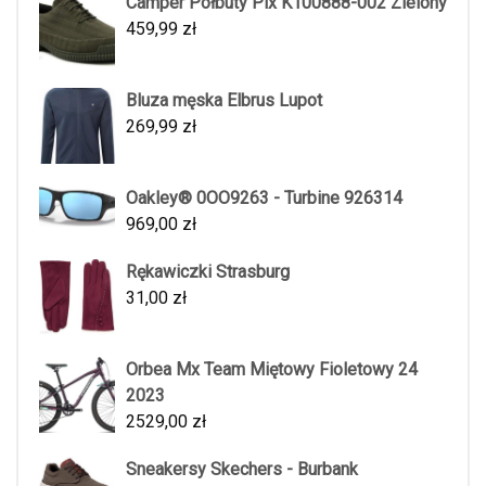
Camper Półbuty Pix K100888-002 Zielony
459,99
zł
Bluza męska Elbrus Lupot
269,99
zł
Oakley® 0OO9263 - Turbine 926314
969,00
zł
Rękawiczki Strasburg
31,00
zł
Orbea Mx Team Miętowy Fioletowy 24
2023
2529,00
zł
Sneakersy Skechers - Burbank