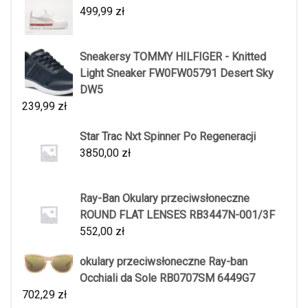
499,99
zł
Sneakersy TOMMY HILFIGER - Knitted
Light Sneaker FW0FW05791 Desert Sky
DW5
239,99
zł
Star Trac Nxt Spinner Po Regeneracji
3850,00
zł
Ray-Ban Okulary przeciwsłoneczne
ROUND FLAT LENSES RB3447N-001/3F
552,00
zł
okulary przeciwsłoneczne Ray-ban
Occhiali da Sole RB0707SM 6449G7
702,29
zł