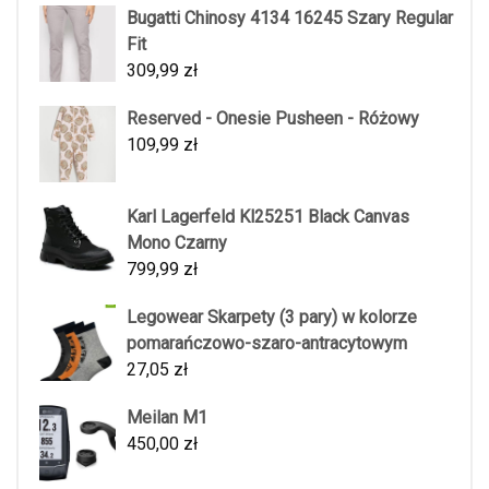
Bugatti Chinosy 4134 16245 Szary Regular
Fit
309,99
zł
Reserved - Onesie Pusheen - Różowy
109,99
zł
Karl Lagerfeld Kl25251 Black Canvas
Mono Czarny
799,99
zł
Legowear Skarpety (3 pary) w kolorze
pomarańczowo-szaro-antracytowym
27,05
zł
Meilan M1
450,00
zł