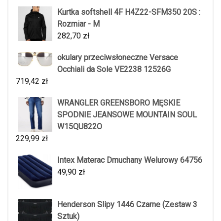
Kurtka softshell 4F H4Z22-SFM350 20S :
Rozmiar - M
282,70
zł
okulary przeciwsłoneczne Versace
Occhiali da Sole VE2238 12526G
719,42
zł
WRANGLER GREENSBORO MĘSKIE
SPODNIE JEANSOWE MOUNTAIN SOUL
W15QU822O
229,99
zł
Intex Materac Dmuchany Welurowy 64756
49,90
zł
Henderson Slipy 1446 Czarne (Zestaw 3
Sztuk)