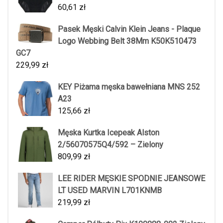
60,61
zł
Pasek Męski Calvin Klein Jeans - Plaque
Logo Webbing Belt 38Mm K50K510473
GC7
229,99
zł
KEY Piżama męska bawełniana MNS 252
A23
125,66
zł
Męska Kurtka Icepeak Alston
2/56070575Q4/592 – Zielony
809,99
zł
LEE RIDER MĘSKIE SPODNIE JEANSOWE
LT USED MARVIN L701KNMB
219,99
zł