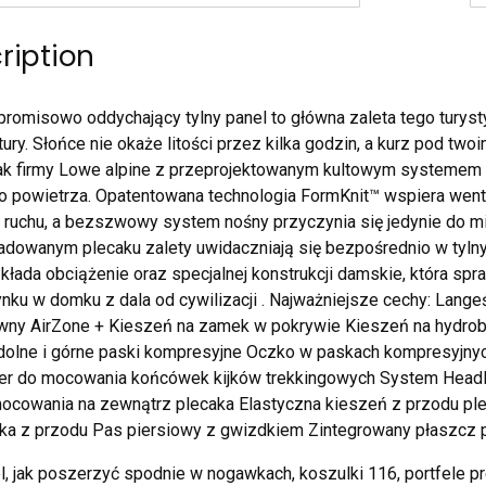
ription
omisowo oddychający tylny panel to główna zaleta tego turyst
tury. Słońce nie okaże litości przez kilka godzin, a kurz pod two
ak firmy Lowe alpine z przeprojektowanym kultowym systemem
 powietrza. Opatentowana technologia FormKnit™ wspiera wentyl
ruchu, a bezszwowy system nośny przyczynia się jedynie do m
adowanym plecaku zalety uwidaczniają się bezpośrednio w tyl
zkłada obciążenie oraz specjalnej konstrukcji damskie, która spr
ku w domku z dala od cywilizacji . Najważniejsze cechy: Lange
wny AirZone + Kieszeń na zamek w pokrywie Kieszeń na hydro
dolne i górne paski kompresyjne Oczko w paskach kompresyjny
per do mocowania końcówek kijków trekkingowych System Hea
ocowania na zewnątrz plecaka Elastyczna kieszeń z przodu pl
aka z przodu Pas piersiowy z gwizdkiem Zintegrowany płaszc
el, jak poszerzyć spodnie w nogawkach, koszulki 116, portfele 