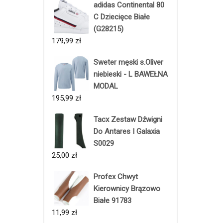
adidas Continental 80
C Dziecięce Białe
(G28215)
179,99
zł
Sweter męski s.Oliver
niebieski - L BAWEŁNA
MODAL
195,99
zł
Tacx Zestaw Dźwigni
Do Antares I Galaxia
S0029
25,00
zł
Profex Chwyt
Kierownicy Brązowo
Białe 91783
11,99
zł