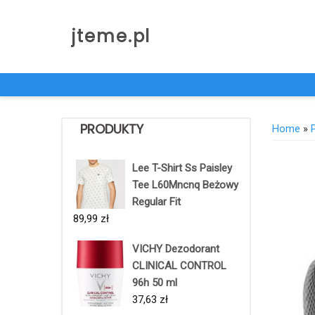
Skip
to
jteme.pl
content
PRODUKTY
Home
»
Lee T-Shirt Ss Paisley
Tee L60Mncnq Beżowy
Regular Fit
89,99
zł
VICHY Dezodorant
CLINICAL CONTROL
96h 50 ml
37,63
zł