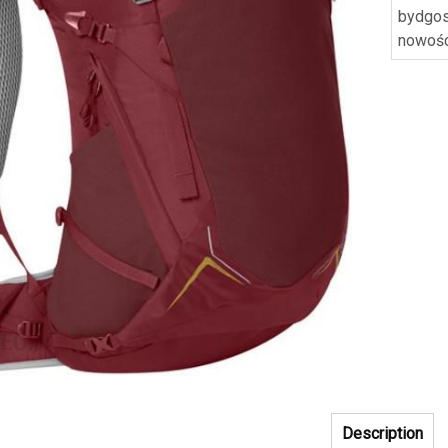
bydgo
nowoś
Description