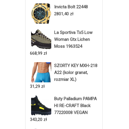
Invicta Bolt 22448
2801,40
zł
La Sportiva Tx5 Low
Woman Gtx Lichen
Moss 1963524
668,99
zł
SZORTY KEY MXH-218
A22 (kolor granat,
rozmiar XL)
31,29
zł
Buty Palladium PAMPA
HI RE-CRAFT Black
77220008 VEGAN
343,20
zł