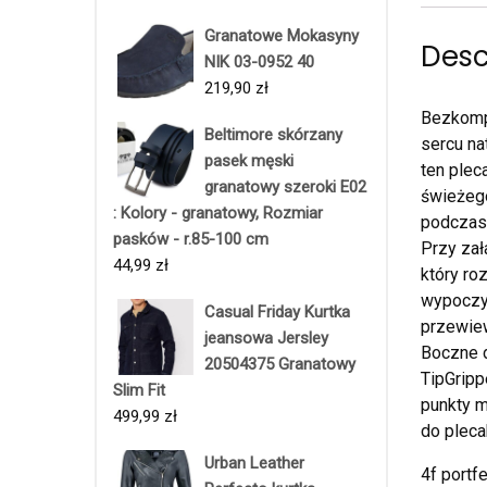
Granatowe Mokasyny
Desc
NIK 03-0952 40
219,90
zł
Bezkompr
Beltimore skórzany
sercu na
pasek męski
ten plec
granatowy szeroki E02
świeżego
: Kolory - granatowy, Rozmiar
podczas 
pasków - r.85-100 cm
Przy zał
44,99
zł
który ro
wypoczyn
Casual Friday Kurtka
przewie
jeansowa Jersley
Boczne 
20504375 Granatowy
TipGrip
Slim Fit
punkty m
499,99
zł
do plec
Urban Leather
4f portf