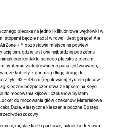
ycznego plecaka na jedno i kilkudniowe wędrówki w
imi stopami będzie nadal wirował. Jest gorące! Ale
 AirZone + ™ pozostawia miejsce na powiew
ację tam, gdzie jest ona najbardziej potrzebna
inimalnego kontaktu samego plecaka z plecami.
nym systemie zintegrowanego pasa lędźwiowego,
awia, że kobiety z gór mają długą drogę do
ść z tyłu: 43 – 48 cm (regulowana) System pleców:
bag Kieszeń bezpieczeństwa z klipsem na Keye
ch do mocowania kijków i czekanów System
dLocker do mocowania głów czekanów Materiałowe
ecaka Duże, elastyczne kieszenie boczne Dostęp
z przeciwdeszczowy
premium, męskie kurtki puchowe, sukienka dresowa