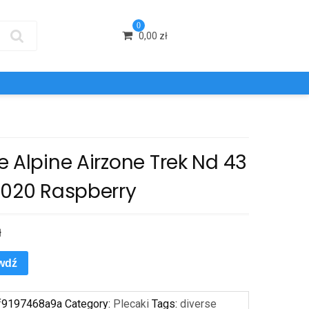
0
0,00
zł
 Alpine Airzone Trek Nd 43
2020 Raspberry
ł
wdź
f9197468a9a
Category:
Plecaki
Tags:
diverse