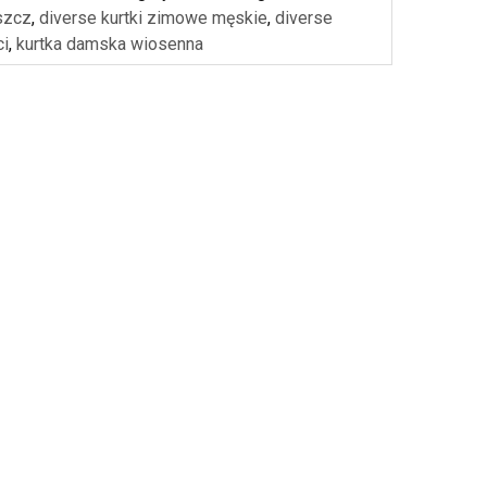
szcz
,
diverse kurtki zimowe męskie
,
diverse
ci
,
kurtka damska wiosenna