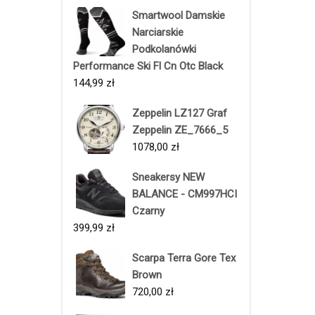
Smartwool Damskie
Narciarskie
Podkolanówki
Performance Ski Fl Cn Otc Black
144,99
zł
Zeppelin LZ127 Graf
Zeppelin ZE_7666_5
1078,00
zł
Sneakersy NEW
BALANCE - CM997HCI
Czarny
399,99
zł
Scarpa Terra Gore Tex
Brown
720,00
zł