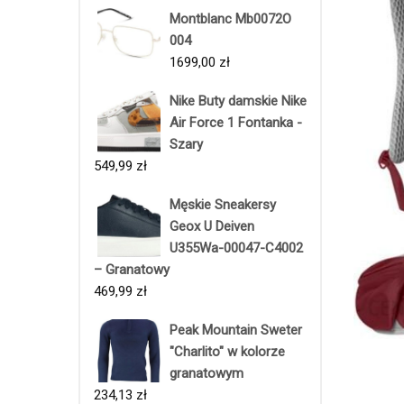
Montblanc Mb0072O
004
1699,00
zł
Nike Buty damskie Nike
Air Force 1 Fontanka -
Szary
549,99
zł
Męskie Sneakersy
Geox U Deiven
U355Wa-00047-C4002
– Granatowy
469,99
zł
Peak Mountain Sweter
"Charlito" w kolorze
granatowym
234,13
zł