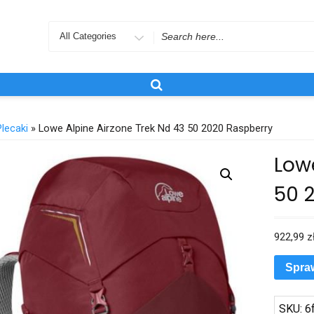
Search
for
Plecaki
» Lowe Alpine Airzone Trek Nd 43 50 2020 Raspberry
Lowe
50 
922,99
z
Spra
SKU:
6