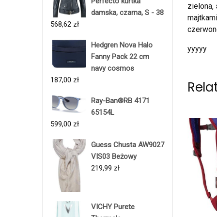
Perfecto kurtka
zielona,
damska, czarna, S - 38
majtkami
568,62
zł
czerwone
Hedgren Nova Halo
yyyyy
Fanny Pack 22 cm
navy cosmos
187,00
zł
Rela
Ray-Ban®RB 4171
65154L
599,00
zł
Guess Chusta AW9027
VIS03 Beżowy
219,99
zł
VICHY Purete