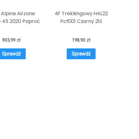
 Alpine Airzone
4F Trekkingowy H4L22
5 45 2020 Paproć
Pcf001 Czarny 21S
903,99
zł
198,90
zł
Sprawdź
Sprawdź