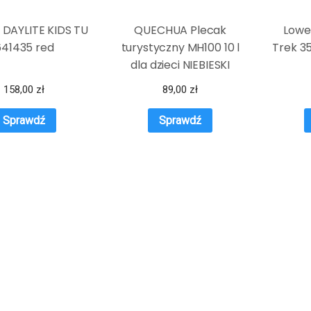
 DAYLITE KIDS TU
QUECHUA Plecak
Lowe
641435 red
turystyczny MH100 10 l
Trek 3
dla dzieci NIEBIESKI
158,00
zł
89,00
zł
Sprawdź
Sprawdź