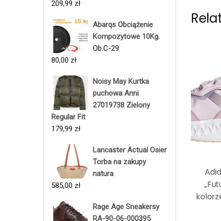
209,99
zł
Rela
Abarqs Obciążenie
Kompozytowe 10Kg.
Ob.C-29
80,00
zł
Noisy May Kurtka
puchowa Anni
27019738 Zielony
Regular Fit
179,99
zł
Lancaster Actual Osier
Torba na zakupy
Adi
natura
„Fut
585,00
zł
kolor
Rage Age Sneakersy
RA-90-06-000395