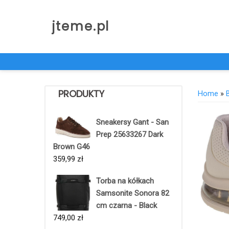
Skip
to
jteme.pl
content
PRODUKTY
Home
»
Sneakersy Gant - San
Prep 25633267 Dark
Brown G46
359,99
zł
Torba na kółkach
Samsonite Sonora 82
cm czarna - Black
749,00
zł