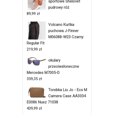
sportowe Shelovet
pudrowy róż
89,99
zł
Volcano Kurtka
puchowa J-Finner
M06088-W23 Czarny
Regular Fit
219,99
zł
okulary
przeciwsłoneczne
Mercedes M7005-D
359,35
zł
Torebka Liu Jo - Ecs M
Camera Case AA3334
E0086 Nuez 71038
439,99
zł