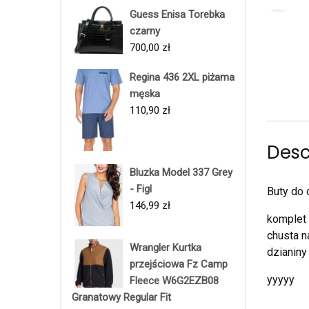
Guess Enisa Torebka
czarny
700,00
zł
Regina 436 2XL piżama
męska
110,90
zł
Desc
Bluzka Model 337 Grey
- Figl
Buty do 
146,99
zł
komplet 
chusta n
Wrangler Kurtka
dzianiny
przejściowa Fz Camp
yyyyy
Fleece W6G2EZB08
Granatowy Regular Fit