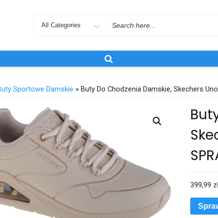
Search
for
Buty Sportowe Damskie
» Buty Do Chodzenia Damskie, Skechers U
But
Skec
SPR
399,99
z
Spra