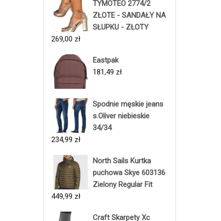
TYMOTEO 2774/2
ZŁOTE - SANDAŁY NA
SŁUPKU - ZŁOTY
269,00
zł
Eastpak
181,49
zł
Spodnie męskie jeans
s.Oliver niebieskie
34/34
234,99
zł
North Sails Kurtka
puchowa Skye 603136
Zielony Regular Fit
449,99
zł
Craft Skarpety Xc