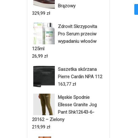
Brązowy
329,99
zł
Zdrovit Skrzypovita
Pro Serum przeciw
wypadaniu włosów
125ml
26,99
zł
Saszetka skórzana
Pierre Cardin NPA 112
163,77
zł
Męskie Spodnie
Ellesse Granite Jog
Pant Shk12643-6-
20162 – Zielony
219,99
zł