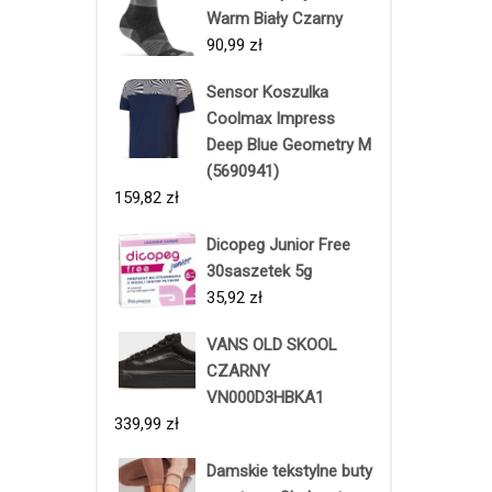
Warm Biały Czarny
90,99
zł
Sensor Koszulka
Coolmax Impress
Deep Blue Geometry M
(5690941)
159,82
zł
Dicopeg Junior Free
30saszetek 5g
35,92
zł
VANS OLD SKOOL
CZARNY
VN000D3HBKA1
339,99
zł
Damskie tekstylne buty