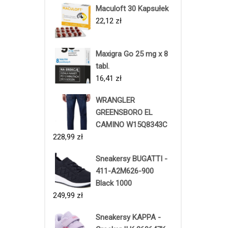
Maculoft 30 Kapsułek
22,12
zł
Maxigra Go 25 mg x 8
tabl.
16,41
zł
WRANGLER
GREENSBORO EL
CAMINO W15Q8343C
228,99
zł
Sneakersy BUGATTI -
411-A2M626-900
Black 1000
249,99
zł
Sneakersy KAPPA -