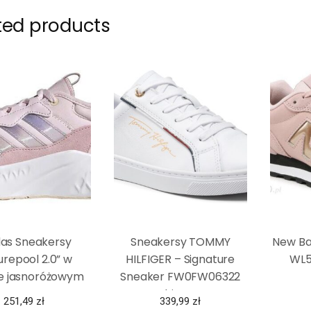
ted products
das Sneakersy
Sneakersy TOMMY
New Ba
urepool 2.0” w
HILFIGER – Signature
WL5
ze jasnoróżowym
Sneaker FW0FW06322
White YBR
251,49
zł
339,99
zł