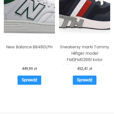
New Balance BB480LPH
Sneakersy marki Tommy
Hilfiger model
FM0FM02661 kolor
Niebieski. Obuwie Męskie.
449,99
zł
452,41
zł
Sezon: Jesień/Zima
Sprawdź
Sprawdź