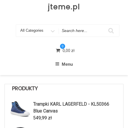
Skip
jteme.pl
to
content
Search
for
0
0,00
zł
Menu
PRODUKTY
Trampki KARL LAGERFELD - KL50366
Blue Canvas
549,99
zł