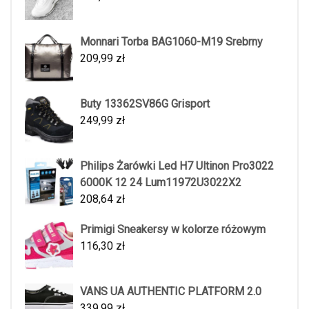
Monnari Torba BAG1060-M19 Srebrny
209,99
zł
Buty 13362SV86G Grisport
249,99
zł
Philips Żarówki Led H7 Ultinon Pro3022
6000K 12 24 Lum11972U3022X2
208,64
zł
Primigi Sneakersy w kolorze różowym
116,30
zł
VANS UA AUTHENTIC PLATFORM 2.0
339,99
zł