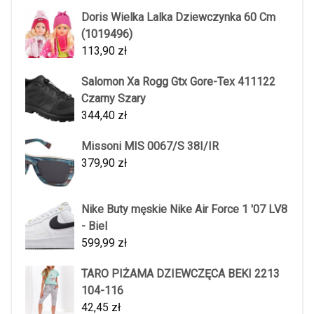
Doris Wielka Lalka Dziewczynka 60 Cm
(1019496)
113,90
zł
Salomon Xa Rogg Gtx Gore-Tex 411122
Czarny Szary
344,40
zł
Missoni MIS 0067/S 38I/IR
379,90
zł
Nike Buty męskie Nike Air Force 1 '07 LV8
- Biel
599,99
zł
TARO PIŻAMA DZIEWCZĘCA BEKI 2213
104-116
42,45
zł