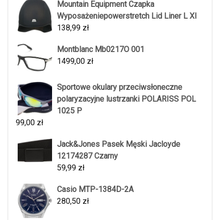
Mountain Equipment Czapka
Wyposażeniepowerstretch Lid Liner L Xl
138,99
zł
Montblanc Mb0217O 001
1499,00
zł
Sportowe okulary przeciwsłoneczne
polaryzacyjne lustrzanki POLARISS POL
1025 P
99,00
zł
Jack&Jones Pasek Męski Jacloyde
12174287 Czarny
59,99
zł
Casio MTP-1384D-2A
280,50
zł