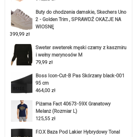
Buty do chodzenia damskie, Skechers Uno
2 - Golden Trim , SPRAWDŹ OKAZJE NA
WIOSNĘ
399,99
zł
Sweter sweterek męski czarny z kaszmiru
i wełny merynosów M
79,99
zł
Boss Icon-Cut-B Pas Skórzany black-001
95 cm
464,00
zł
Piżama Fact 40673-59X Granatowy
Melanż (Rozmiar L)
125,55
zł
F.O.X Baza Pod Lakier Hybrydowy Tonal