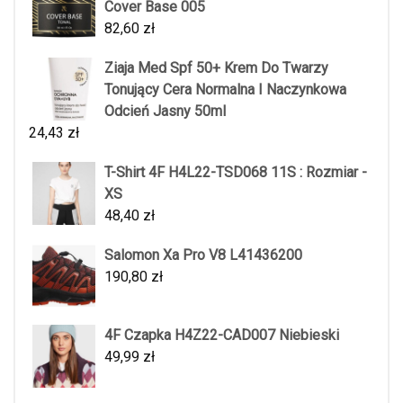
Cover Base 005
82,60
zł
Ziaja Med Spf 50+ Krem Do Twarzy
Tonujący Cera Normalna I Naczynkowa
Odcień Jasny 50ml
24,43
zł
T-Shirt 4F H4L22-TSD068 11S : Rozmiar -
XS
48,40
zł
Salomon Xa Pro V8 L41436200
190,80
zł
4F Czapka H4Z22-CAD007 Niebieski
49,99
zł