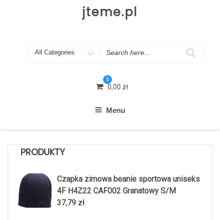
Skip
jteme.pl
to
content
Search
for
0
0,00
zł
Menu
PRODUKTY
Czapka zimowa beanie sportowa uniseks
4F H4Z22 CAF002 Granatowy S/M
37,79
zł