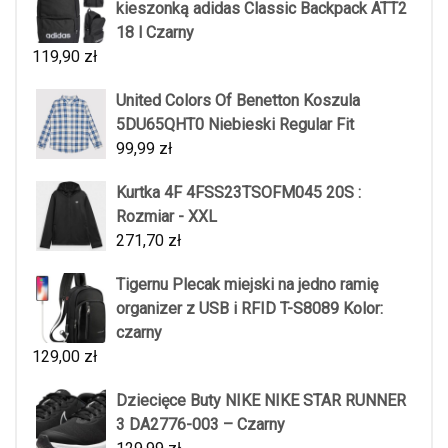
kieszonką adidas Classic Backpack ATT2
18 l Czarny
119,90
zł
United Colors Of Benetton Koszula
5DU65QHT0 Niebieski Regular Fit
99,99
zł
Kurtka 4F 4FSS23TSOFM045 20S :
Rozmiar - XXL
271,70
zł
Tigernu Plecak miejski na jedno ramię
organizer z USB i RFID T-S8089 Kolor:
czarny
129,00
zł
Dziecięce Buty NIKE NIKE STAR RUNNER
3 DA2776-003 – Czarny