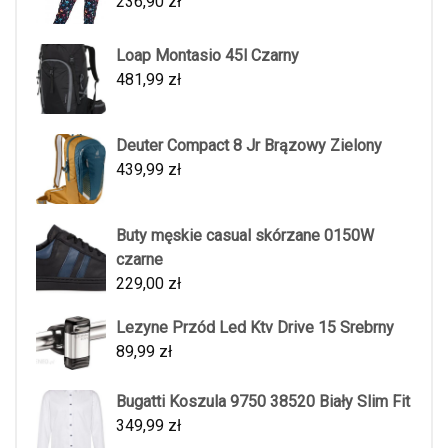
236,90
zł
Loap Montasio 45l Czarny
481,99
zł
Deuter Compact 8 Jr Brązowy Zielony
439,99
zł
Buty męskie casual skórzane 0150W
czarne
229,00
zł
Lezyne Przód Led Ktv Drive 15 Srebrny
89,99
zł
Bugatti Koszula 9750 38520 Biały Slim Fit
349,99
zł