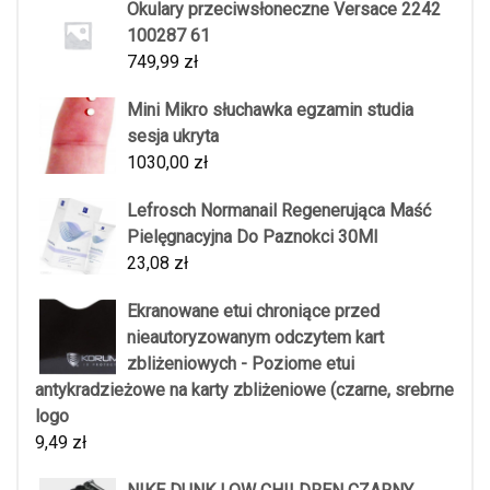
Okulary przeciwsłoneczne Versace 2242
100287 61
749,99
zł
Mini Mikro słuchawka egzamin studia
sesja ukryta
1030,00
zł
Lefrosch Normanail Regenerująca Maść
Pielęgnacyjna Do Paznokci 30Ml
23,08
zł
Ekranowane etui chroniące przed
nieautoryzowanym odczytem kart
zbliżeniowych - Poziome etui
antykradzieżowe na karty zbliżeniowe (czarne, srebrne
logo
9,49
zł