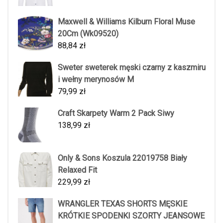
Maxwell & Williams Kilburn Floral Muse
20Cm (Wk09520)
88,84
zł
Sweter sweterek męski czarny z kaszmiru
i wełny merynosów M
79,99
zł
Craft Skarpety Warm 2 Pack Siwy
138,99
zł
Only & Sons Koszula 22019758 Biały
Relaxed Fit
229,99
zł
WRANGLER TEXAS SHORTS MĘSKIE
KRÓTKIE SPODENKI SZORTY JEANSOWE