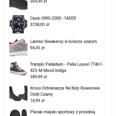
369,99
zł
Casio GWG-2000 -1A3ER
3258,00
zł
Lamino Sneakersy w kolorze szarym
94,45
zł
Trampki Palladium - Palla Louvel 77461-
425-M Mood Indigo
389,99
zł
Kross Ochraniacze Na Buty Rowerowe
Cloth Czarny
74,99
zł
Plecak miejski sportowy z przednią