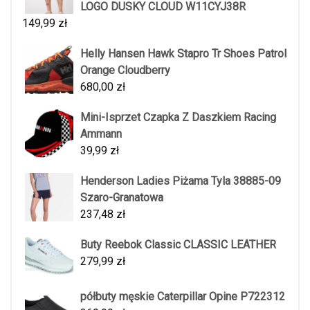
LOGO DUSKY CLOUD W11CYJ38R
149,99
zł
Helly Hansen Hawk Stapro Tr Shoes Patrol
Orange Cloudberry
680,00
zł
Mini-Isprzet Czapka Z Daszkiem Racing
Ammann
39,99
zł
Henderson Ladies Piżama Tyla 38885-09
Szaro-Granatowa
237,48
zł
Buty Reebok Classic CLASSIC LEATHER
279,99
zł
półbuty męskie Caterpillar Opine P722312