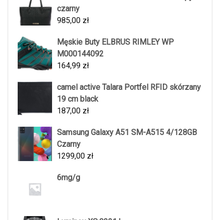
czarny
985,00
zł
Męskie Buty ELBRUS RIMLEY WP
M000144092
164,99
zł
camel active Talara Portfel RFID skórzany
19 cm black
187,00
zł
Samsung Galaxy A51 SM-A515 4/128GB
Czarny
1299,00
zł
6mg/g