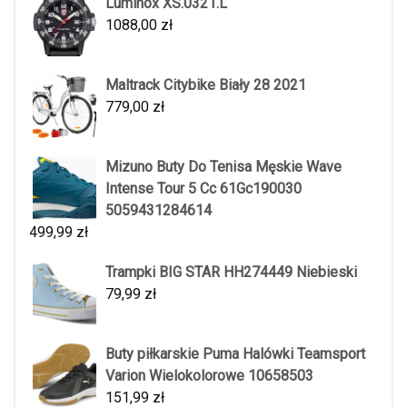
Luminox XS.0321.L
1088,00
zł
Maltrack Citybike Biały 28 2021
779,00
zł
Mizuno Buty Do Tenisa Męskie Wave
Intense Tour 5 Cc 61Gc190030
5059431284614
499,99
zł
Trampki BIG STAR HH274449 Niebieski
79,99
zł
Buty piłkarskie Puma Halówki Teamsport
Varion Wielokolorowe 10658503
151,99
zł