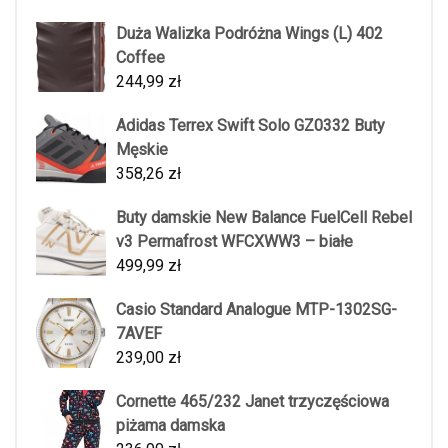
Duża Walizka Podróżna Wings (L) 402
Coffee
244,99
zł
Adidas Terrex Swift Solo GZ0332 Buty
Męskie
358,26
zł
Buty damskie New Balance FuelCell Rebel
v3 Permafrost WFCXWW3 – białe
499,99
zł
Casio Standard Analogue MTP-1302SG-
7AVEF
239,00
zł
Cornette 465/232 Janet trzyczęściowa
piżama damska