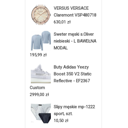
VERSUS VERSACE
Claremont VSP480718
630,01
zł
Sweter męski s.Oliver
niebieski - L BAWEŁNA
MODAL
195,99
zł
Buty Adidas Yeezy
Boost 350 V2 Static
Reflective - EF2367
Custom
2999,00
zł
Slipy męskie mp-1222
sport, szt.
10,50
zł