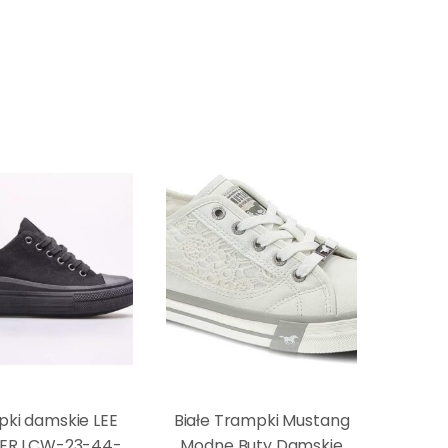
ki damskie LEE
Białe Trampki Mustang
ER LCW-23-44-
Modne Buty Damskie