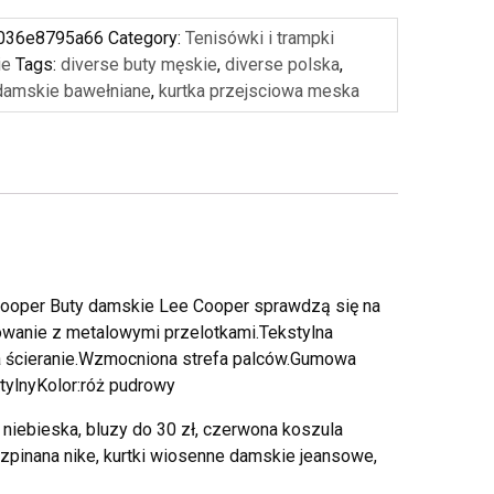
036e8795a66
Category:
Tenisówki i trampki
ie
Tags:
diverse buty męskie
,
diverse polska
,
damskie bawełniane
,
kurtka przejsciowa meska
ooper Buty damskie Lee Cooper sprawdzą się na
owanie z metalowymi przelotkami.Tekstylna
a ścieranie.Wzmocniona strefa palców.Gumowa
tylnyKolor:róż pudrowy
 niebieska, bluzy do 30 zł, czerwona koszula
ozpinana nike, kurtki wiosenne damskie jeansowe,