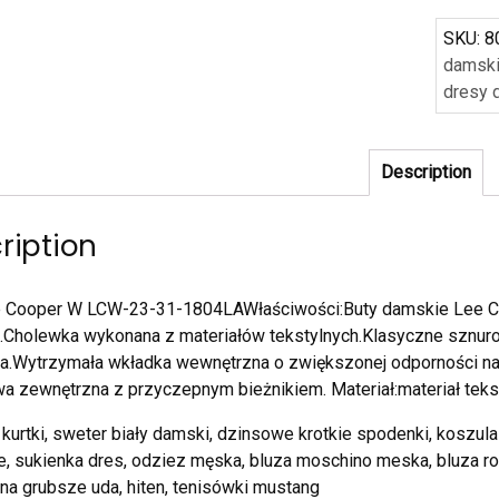
SKU:
8
damsk
dresy 
Description
ription
e Cooper W LCW-23-31-1804LAWłaściwości:Buty damskie Lee C
.Cholewka wykonana z materiałów tekstylnych.Klasyczne sznur
ka.Wytrzymała wkładka wewnętrzna o zwiększonej odporności n
 zewnętrzna z przyczepnym bieżnikiem. Materiał:materiał teks
kurtki, sweter biały damski, dzinsowe krotkie spodenki, koszula
je, sukienka dres, odziez męska, bluza moschino meska, bluza r
na grubsze uda, hiten, tenisówki mustang