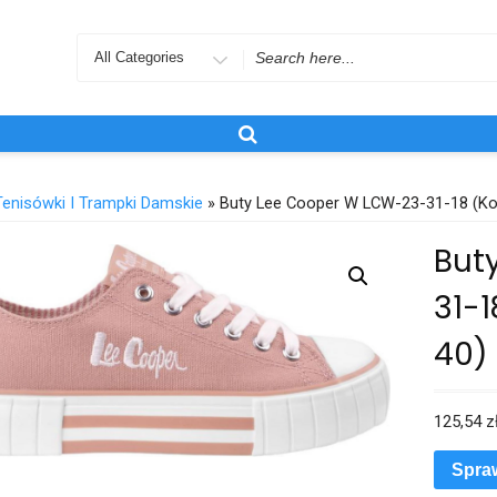
Search
for
Tenisówki I Trampki Damskie
» Buty Lee Cooper W LCW-23-31-18 (ko
But
31-1
40)
125,54
z
Spra