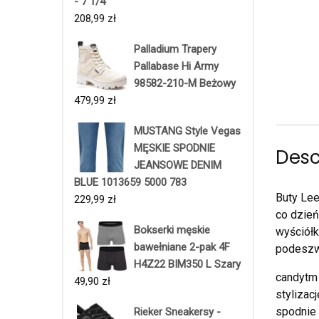
- 7 1/4
208,99
zł
Palladium Trapery
Pallabase Hi Army
98582-210-M Beżowy
479,99
zł
MUSTANG Style Vegas
MĘSKIE SPODNIE
Desc
JEANSOWE DENIM
BLUE 1013659 5000 783
Buty Le
229,99
zł
co dzień
Bokserki męskie
wyściół
bawełniane 2-pak 4F
podeszwa
H4Z22 BIM350 L Szary
candytm 
49,90
zł
stylizac
spodnie 
Rieker Sneakersy -