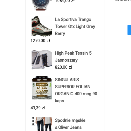
1084,00
zł
La Sportiva Trango
Tower Gtx Light Grey
Berry
1270,00
zł
High Peak Tessin 5
Jasnoszary
820,00
zł
SINGULARIS
SUPERIOR FOLIAN
ORGANIC 400 mcg 90
kaps
43,39
zł
Spodnie męskie
s.Oliver Jeans