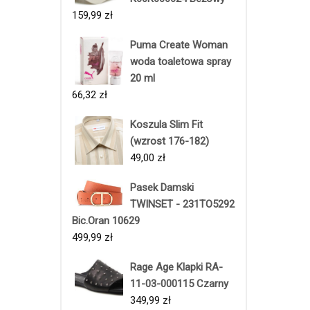
159,99
zł
Puma Create Woman
woda toaletowa spray
20 ml
66,32
zł
Koszula Slim Fit
(wzrost 176-182)
49,00
zł
Pasek Damski
TWINSET - 231TO5292
Bic.Oran 10629
499,99
zł
Rage Age Klapki RA-
11-03-000115 Czarny
349,99
zł