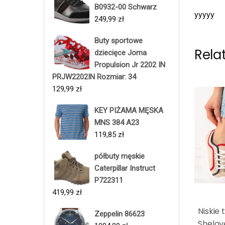
B0932-00 Schwarz
yyyyy
249,99
zł
Buty sportowe
Rela
dziecięce Joma
Propulsion Jr 2202 IN
PRJW2202IN Rozmiar: 34
129,99
zł
KEY PIŻAMA MĘSKA
MNS 384 A23
119,85
zł
półbuty męskie
Caterpillar Instruct
P722311
419,99
zł
Niskie
Zeppelin 86623
Shelov