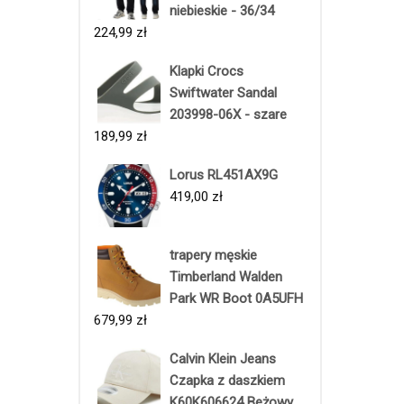
niebieskie - 36/34
224,99
zł
Klapki Crocs
Swiftwater Sandal
203998-06X - szare
189,99
zł
Lorus RL451AX9G
419,00
zł
trapery męskie
Timberland Walden
Park WR Boot 0A5UFH
679,99
zł
Calvin Klein Jeans
Czapka z daszkiem
K60K606624 Beżowy