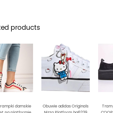
ted products
 trampki damskie
Obuwie adidas Originals
Tramp
et na platformie
Nizza Platform hq6239
COOP