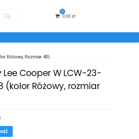
0
0,00
zł
lor Różowy, Rozmiar 40)
y Lee Cooper W LCW-23-
8 (kolor Różowy, rozmiar
ł
wdź