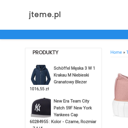
Skip
to
jteme.pl
content
PRODUKTY
Home
»
Schöffel Męska 3 W 1
Krakau M Niebieski
Granatowy Blezer
1016,55
zł
New Era Team City
Patch 59F New York
Yankees Cap
60284955 : Kolor - Czarne, Rozmiar