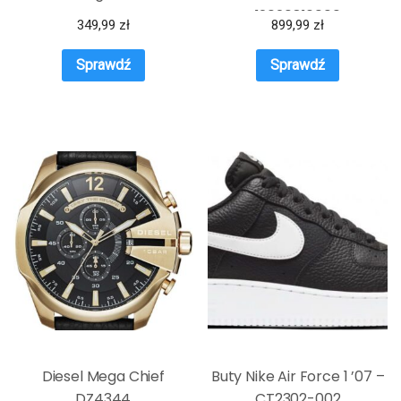
12020816000
349,99
zł
899,99
zł
4055001266869
Sprawdź
Sprawdź
Diesel Mega Chief
Buty Nike Air Force 1 ’07 –
DZ4344
CT2302-002