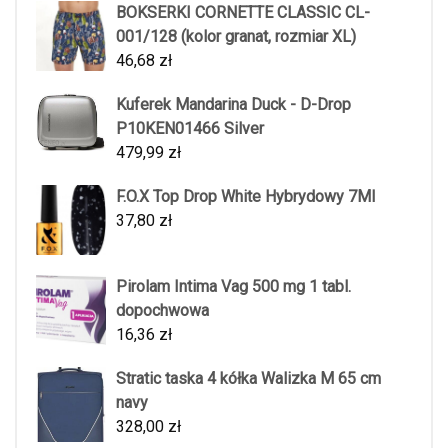
BOKSERKI CORNETTE CLASSIC CL-
001/128 (kolor granat, rozmiar XL)
46,68
zł
Kuferek Mandarina Duck - D-Drop
P10KEN01466 Silver
479,99
zł
F.O.X Top Drop White Hybrydowy 7Ml
37,80
zł
Pirolam Intima Vag 500 mg 1 tabl.
dopochwowa
16,36
zł
Stratic taska 4 kółka Walizka M 65 cm
navy
328,00
zł