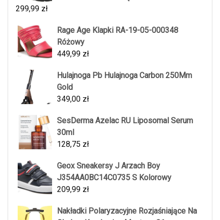
299,99
zł
Rage Age Klapki RA-19-05-000348
Różowy
449,99
zł
Hulajnoga Pb Hulajnoga Carbon 250Mm
Gold
349,00
zł
SesDerma Azelac RU Liposomal Serum
30ml
128,75
zł
Geox Sneakersy J Arzach Boy
J354AA0BC14C0735 S Kolorowy
209,99
zł
Nakładki Polaryzacyjne Rozjaśniające Na