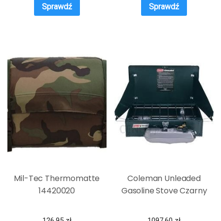
Sprawdź
Sprawdź
Mil-Tec Thermomatte
Coleman Unleaded
14420020
Gasoline Stove Czarny
126,95
zł
1097,60
zł