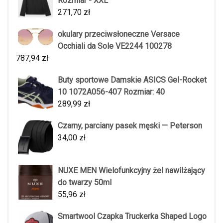
Rozmiar - XXL
271,70
zł
okulary przeciwsłoneczne Versace
Occhiali da Sole VE2244 100278
787,94
zł
Buty sportowe Damskie ASICS Gel-Rocket
10 1072A056-407 Rozmiar: 40
289,99
zł
Czarny, parciany pasek męski — Peterson
34,00
zł
NUXE MEN Wielofunkcyjny żel nawilżający
do twarzy 50ml
55,96
zł
Smartwool Czapka Truckerka Shaped Logo