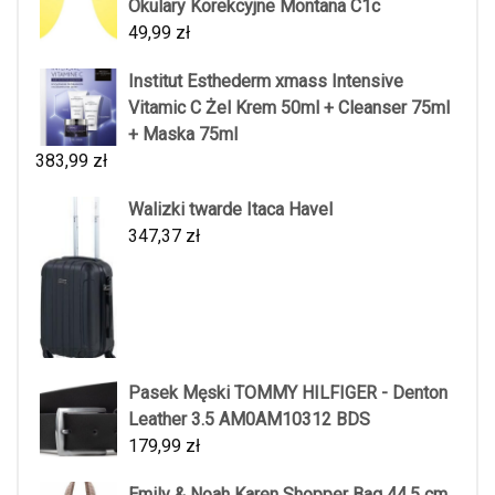
Okulary Korekcyjne Montana C1c
49,99
zł
Institut Esthederm xmass Intensive
Vitamic C Żel Krem 50ml + Cleanser 75ml
+ Maska 75ml
383,99
zł
Walizki twarde Itaca Havel
347,37
zł
Pasek Męski TOMMY HILFIGER - Denton
Leather 3.5 AM0AM10312 BDS
179,99
zł
Emily & Noah Karen Shopper Bag 44.5 cm