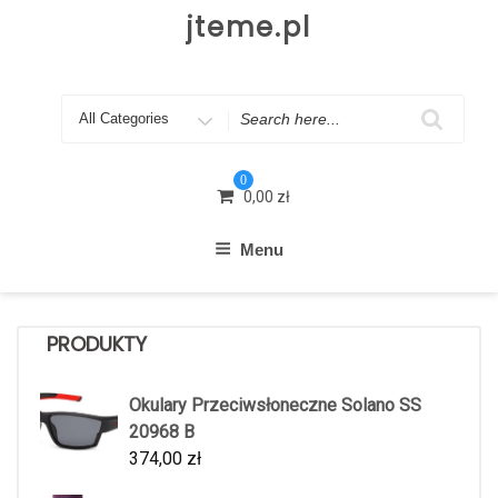
Skip
jteme.pl
to
content
Search
for
0
0,00
zł
Menu
PRODUKTY
Okulary Przeciwsłoneczne Solano SS
20968 B
374,00
zł