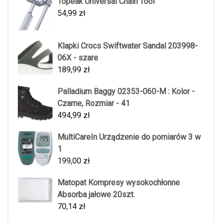
Topeak Universal Chain Tool
54,99
zł
Klapki Crocs Swiftwater Sandal 203998-
06X - szare
189,99
zł
Palladium Baggy 02353-060-M : Kolor -
Czarne, Rozmiar - 41
494,99
zł
MultiCareIn Urządzenie do pomiarów 3 w
1
199,00
zł
Matopat Kompresy wysokochłonne
Absorba jałowe 20szt.
70,14
zł