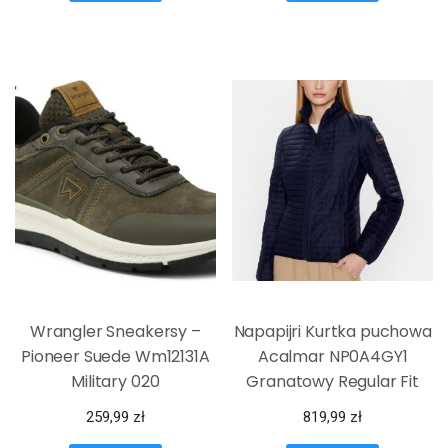
Wrangler Sneakersy –
Napapijri Kurtka puchowa
Pioneer Suede Wm12131A
Acalmar NP0A4GY1
Military 020
Granatowy Regular Fit
259,99
zł
819,99
zł