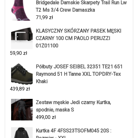
Bridgedale Damskie Skarpety Trail Run Lw
T2 Ms 3/4 Crew Damaszka
71,99
zł
KLASYCZNY SKÓRZANY PASEK MĘSKI
CZARNY 100 CM PAOLO PERUZZI
01Z01100
59,90
zł
Półbuty JOSEF SEIBEL 32351 TE21 651
Raymond 51 H Tanne XXL TOPDRY-Tex
Khaki
439,89
zł
Zestaw męskie Jedi czarny Kurtka,
spodnie, maska S
499,00
zł
Kurtka 4F 4FSS23TSOFM045 20S :