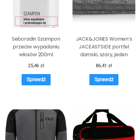
Seboradin Szampon
JACK&JONES Women’s
przeciw wypadaniu
JACEASTSIDE portfel
włosów 200ml
damski, szary, jeden
rozmiar
25,46
zł
86,41
zł
Sprawdź
Sprawdź