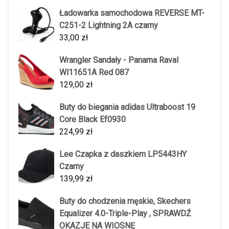
Ładowarka samochodowa REVERSE MT-
C251-2 Lightning 2A czarny
33,00
zł
Wrangler Sandały - Panama Raval
Wl11651A Red 087
129,00
zł
Buty do biegania adidas Ultraboost 19
Core Black Ef0930
224,99
zł
Lee Czapka z daszkiem LP5443HY
Czarny
139,99
zł
Buty do chodzenia męskie, Skechers
Equalizer 4.0-Triple-Play , SPRAWDŹ
OKAZJE NA WIOSNĘ