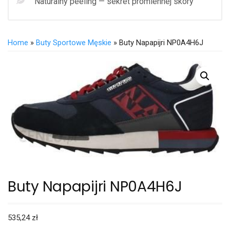
Naturalny peeling — sekret promiennej skóry
Home
»
Buty Sportowe Męskie
» Buty Napapijri NP0A4H6J
Buty Napapijri NP0A4H6J
535,24
zł