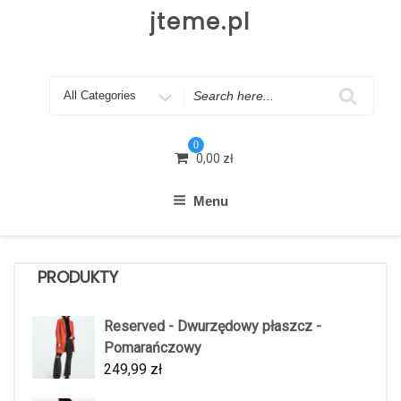
Skip
jteme.pl
to
content
Search
for
0
0,00
zł
Menu
PRODUKTY
Reserved - Dwurzędowy płaszcz -
Pomarańczowy
249,99
zł