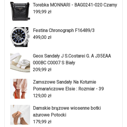
Torebka MONNARI - BAG0241-020 Czarny
199,99
zł
Festina Chronograph F16489/3
499,00
zł
Geox Sandały J S.Costarei G. A J35EAA
000BC C0007 S Biały
209,99
zł
Zamszowe Sandały Na Koturnie
Pomarańczowe Elsie : Rozmiar - 39
129,00
zł
Damskie brązowe wiosenne botki
ażurowe Potocki
179,99
zł