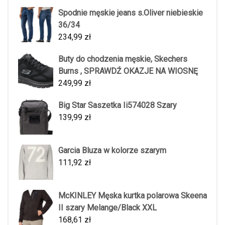
Spodnie męskie jeans s.Oliver niebieskie
36/34
234,99
zł
Buty do chodzenia męskie, Skechers
Burns , SPRAWDŹ OKAZJE NA WIOSNĘ
249,99
zł
Big Star Saszetka Ii574028 Szary
139,99
zł
Garcia Bluza w kolorze szarym
111,92
zł
McKINLEY Męska kurtka polarowa Skeena
II szary Melange/Black XXL
168,61
zł