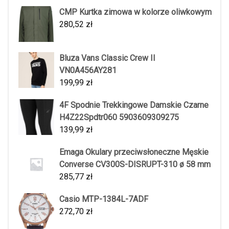
CMP Kurtka zimowa w kolorze oliwkowym
280,52
zł
Bluza Vans Classic Crew II
VN0A456AY281
199,99
zł
4F Spodnie Trekkingowe Damskie Czarne
H4Z22Spdtr060 5903609309275
139,99
zł
Emaga Okulary przeciwsłoneczne Męskie
Converse CV300S-DISRUPT-310 ø 58 mm
285,77
zł
Casio MTP-1384L-7ADF
272,70
zł