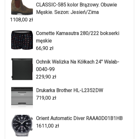
CLASSIC-585 kolor Brązowy. Obuwie
Męskie. Sezon: Jesień/Zima
1108,00
zł
Cornette Kamasutra 280/222 bokserki
męskie
66,90
zł
Ochnik Walizka Na Kółkach 24" Walab-
0040-99
229,90
zł
Drukarka Brother HL-L2352DW
719,00
zł
Orient Automatic Diver RAAA0D01B1HB
1611,00
zł