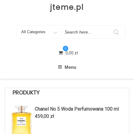
Skip
jteme.pl
to
content
Search
for
0
0,00
zł
Menu
PRODUKTY
Chanel No 5 Woda Perfumowana 100 ml
459,00
zł