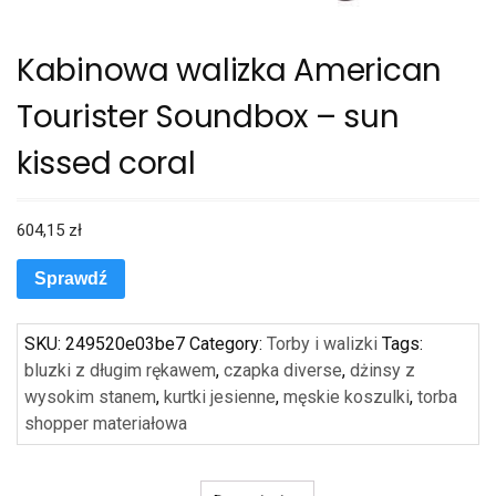
Kabinowa walizka American
Tourister Soundbox – sun
kissed coral
604,15
zł
Sprawdź
SKU:
249520e03be7
Category:
Torby i walizki
Tags:
bluzki z długim rękawem
,
czapka diverse
,
dżinsy z
wysokim stanem
,
kurtki jesienne
,
męskie koszulki
,
torba
shopper materiałowa