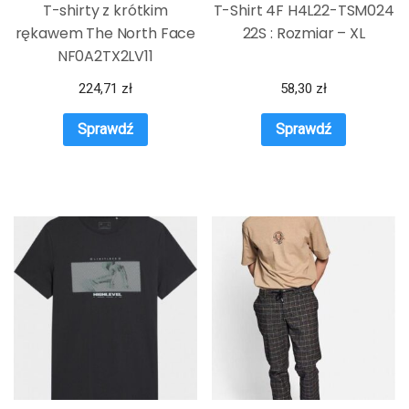
T-shirty z krótkim
T-Shirt 4F H4L22-TSM024
rękawem The North Face
22S : Rozmiar – XL
NF0A2TX2LV11
224,71
zł
58,30
zł
Sprawdź
Sprawdź