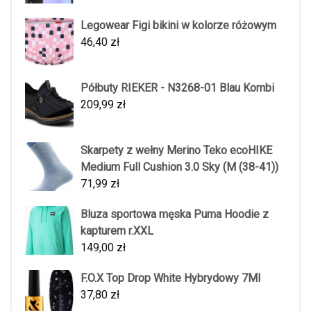
Legowear Figi bikini w kolorze różowym
46,40
zł
Półbuty RIEKER - N3268-01 Blau Kombi
209,99
zł
Skarpety z wełny Merino Teko ecoHIKE
Medium Full Cushion 3.0 Sky (M (38-41))
71,99
zł
Bluza sportowa męska Puma Hoodie z
kapturem r.XXL
149,00
zł
F.O.X Top Drop White Hybrydowy 7Ml
37,80
zł