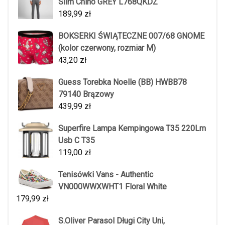
Slim Chino GREY L768QKDZ
189,99
zł
BOKSERKI ŚWIĄTECZNE 007/68 GNOME
(kolor czerwony, rozmiar M)
43,20
zł
Guess Torebka Noelle (BB) HWBB78
79140 Brązowy
439,99
zł
Superfire Lampa Kempingowa T35 220Lm
Usb C T35
119,00
zł
Tenisówki Vans - Authentic
VN000WWXWHT1 Floral White
179,99
zł
S.Oliver Parasol Długi City Uni,