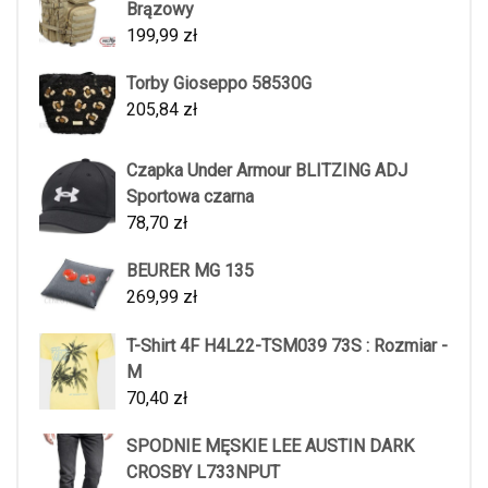
Brązowy
199,99
zł
Torby Gioseppo 58530G
205,84
zł
Czapka Under Armour BLITZING ADJ
Sportowa czarna
78,70
zł
BEURER MG 135
269,99
zł
T-Shirt 4F H4L22-TSM039 73S : Rozmiar -
M
70,40
zł
SPODNIE MĘSKIE LEE AUSTIN DARK
CROSBY L733NPUT