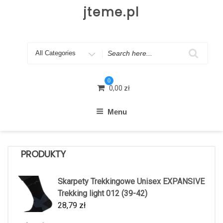
Skip
jteme.pl
to
content
Search
for
0
0,00
zł
Menu
PRODUKTY
Skarpety Trekkingowe Unisex EXPANSIVE
Trekking light 012 (39-42)
28,79
zł