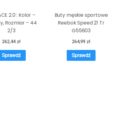
CE 2.0 : Kolor –
Buty męskie sportowe
y, Rozmiar – 44
Reebok Speed 21 Tr
2/3
G55603
262,44
zł
264,99
zł
Sprawdź
Sprawdź