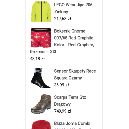
LEGO Wear Jipe 706
Zielony
217,63
zł
Bokserki Gnome
007/68 Red-Graphite :
Kolor - Red-Graphite,
Rozmiar - XXL
43,18
zł
Sensor Skarpety Race
Square Czarny
36,99
zł
Scarpa Terra Gtx
Brązowy
749,99
zł
Bluza Joma Combi