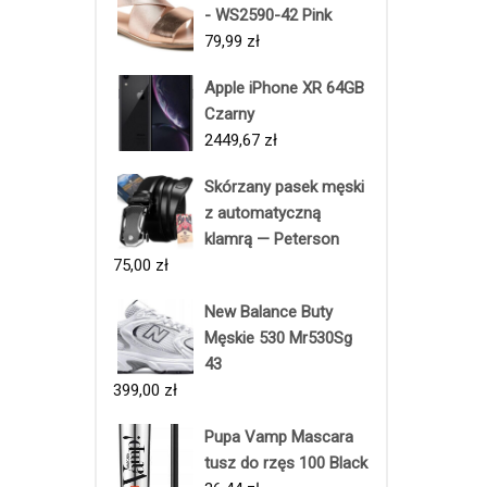
- WS2590-42 Pink
79,99
zł
Apple iPhone XR 64GB
Czarny
2449,67
zł
Skórzany pasek męski
z automatyczną
klamrą — Peterson
75,00
zł
New Balance Buty
Męskie 530 Mr530Sg
43
399,00
zł
Pupa Vamp Mascara
tusz do rzęs 100 Black