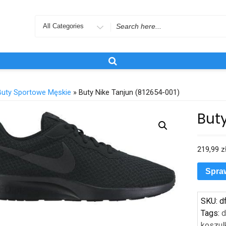
Search
for
Buty Sportowe Męskie
» Buty Nike Tanjun (812654-001)
But
219,99
z
Spra
SKU:
d
Tags:
d
koszul