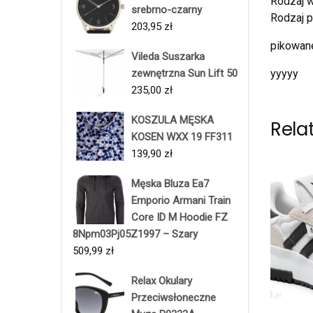
Rodzaj w
srebrno-czarny
Rodzaj p
203,95
zł
pikowane
Vileda Suszarka
zewnętrzna Sun Lift 50
yyyyy
235,00
zł
KOSZULA MĘSKA
Rela
KOSEN WXX 19 FF311
139,90
zł
Męska Bluza Ea7
Emporio Armani Train
Core ID M Hoodie FZ
8Npm03Pj05Z1997 – Szary
509,99
zł
Relax Okulary
Przeciwsłoneczne