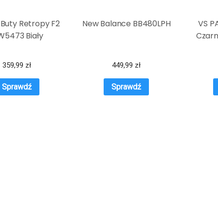
 Buty Retropy F2
New Balance BB480LPH
VS PA
5473 Biały
Czarn
359,99
zł
449,99
zł
Sprawdź
Sprawdź