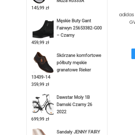
Muza R0333A
145,99
zł
adidas
Męskie Buty Gant
GW
Fairwyn 25653382-G00
– Czarny
459,99
zł
Skórzane komfortowe
półbuty męskie
granatowe Rieker
13439-14
359,99
zł
Dawstar Moly 1B
Damski Czarny 26
2022
699,99
zł
Sandały JENNY FAIRY