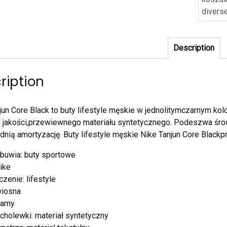
divers
Description
ription
jun Core Black to buty lifestyle męskie w jednolitymczarnym ko
 jakości,przewiewnego materiału syntetycznego. Podeszwa śr
nią amortyzację. Buty lifestyle męskie Nike Tanjun Core Blac
buwia: buty sportowe
ike
zenie: lifestyle
wiosna
zarny
 cholewki: materiał syntetyczny