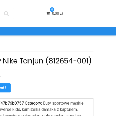
0
0,00
zł
y Nike Tanjun (812654-001)
ł
wdź
f47b76b0757
Category:
Buty sportowe męskie
iverse kids
,
kamizelka damska z kapturem
,
ki bawełniane damskie
,
polo męskie
,
spodnie