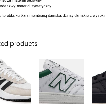
nętrza: materiał tekstylny
odeszwy: materiał syntetyczny
 torebki, kurtka z membraną damska, dżinsy damskie z wysoki
ted products