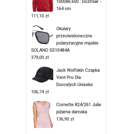
100086.600 : Rozmiar -
164 cm
111,10
zł
Okulary
przeciwsłoneczne
polaryzacyjne męskie
SOLANO SS10484A
379,00
zł
Jack Wolfskin Czapka
Vent Pro Dla
Dorosłych Uniseks
106,74
zł
Cornette 824/261 Julie
piżama damska
136,90
zł