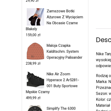
29,90
zł
Zamszowe Botki
Ażurowe Z Wycięciem
Na Obcasie Czarne
Blakely
159,00
zł
Desc
Maloja Czapka
Kalditschm. System
Nike Tan
Operacyjny Palisander
wysokiej
238,99
zł
odpowied
Nike Air Zoom
Rodzaj o
Hyperace 2 Ar5281-
Marka: N
001 Buty Sportowe
Przeznac
Męskie Czarny
Sezon: 
499,99
zł
Kolor: c
Materiał
Simplify The 6300