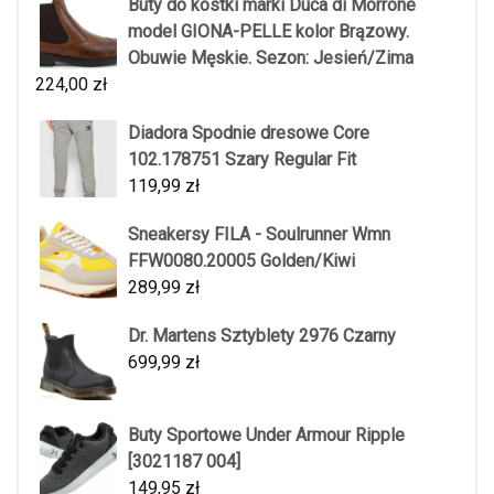
Buty do kostki marki Duca di Morrone
model GIONA-PELLE kolor Brązowy.
Obuwie Męskie. Sezon: Jesień/Zima
224,00
zł
Diadora Spodnie dresowe Core
102.178751 Szary Regular Fit
119,99
zł
Sneakersy FILA - Soulrunner Wmn
FFW0080.20005 Golden/Kiwi
289,99
zł
Dr. Martens Sztyblety 2976 Czarny
699,99
zł
Buty Sportowe Under Armour Ripple
[3021187 004]
149,95
zł