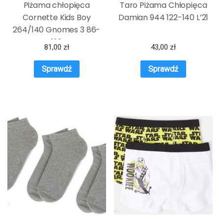
Piżama chłopięca
Taro Piżama Chłopięca
Cornette Kids Boy
Damian 944 122-140 L’21
264/140 Gnomes 3 86-
128
81,00
zł
43,00
zł
Sprawdź
Sprawdź