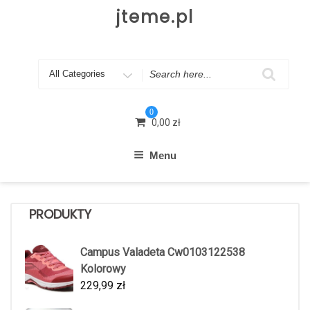
Skip
jteme.pl
to
content
Search
for
0
0,00
zł
Menu
PRODUKTY
Campus Valadeta Cw0103122538
Kolorowy
229,99
zł