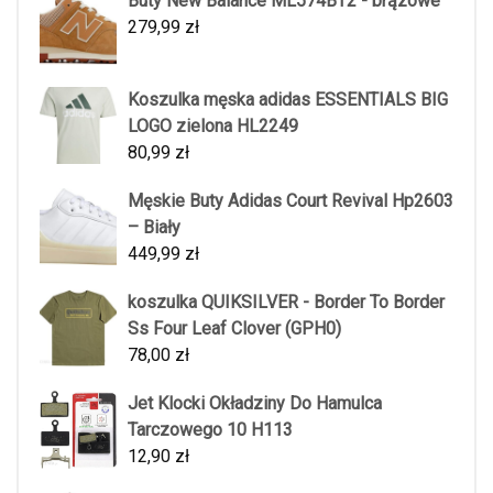
Buty New Balance ML574BT2 - brązowe
279,99
zł
Koszulka męska adidas ESSENTIALS BIG
LOGO zielona HL2249
80,99
zł
Męskie Buty Adidas Court Revival Hp2603
– Biały
449,99
zł
koszulka QUIKSILVER - Border To Border
Ss Four Leaf Clover (GPH0)
78,00
zł
Jet Klocki Okładziny Do Hamulca
Tarczowego 10 H113
12,90
zł