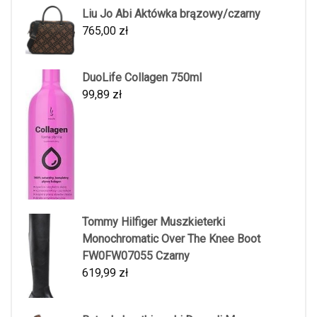
Liu Jo Abi Aktówka brązowy/czarny
765,00
zł
DuoLife Collagen 750ml
99,89
zł
Tommy Hilfiger Muszkieterki
Monochromatic Over The Knee Boot
FW0FW07055 Czarny
619,99
zł