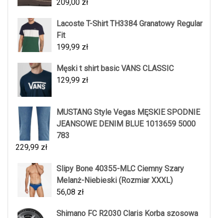
209,00
zł
Lacoste T-Shirt TH3384 Granatowy Regular
Fit
199,99
zł
Męski t shirt basic VANS CLASSIC
129,99
zł
MUSTANG Style Vegas MĘSKIE SPODNIE
JEANSOWE DENIM BLUE 1013659 5000
783
229,99
zł
Slipy Bone 40355-MLC Ciemny Szary
Melanż-Niebieski (Rozmiar XXXL)
56,08
zł
Shimano FC R2030 Claris Korba szosowa