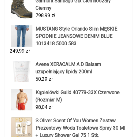
Garmont Santiago Gtx Ciemnoszary
Ciemny
798,99
zł
MUSTANG Style Orlando Slim MĘSKIE
SPODNIE JEANSOWE DENIM BLUE
1013418 5000 583
249,99
zł
Avene XERACALM A.D Balsam
uzupełniający lipidy 200ml
50,29
zł
Kąpielówki Guild 40778-33X Czerwone
(Rozmiar M)
98,04
zł
S.Oliver Scent Of You Women Zestaw
Prezentowy Woda Toaletowa Spray 30 Ml
+ Luxury Shower Gel 75 1 Stk.