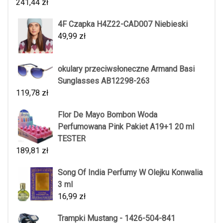
241,44
zł
4F Czapka H4Z22-CAD007 Niebieski
49,99
zł
okulary przeciwsłoneczne Armand Basi
Sunglasses AB12298-263
119,78
zł
Flor De Mayo Bombon Woda
Perfumowana Pink Pakiet A19+1 20 ml
TESTER
189,81
zł
Song Of India Perfumy W Olejku Konwalia
3 ml
16,99
zł
Trampki Mustang - 1426-504-841