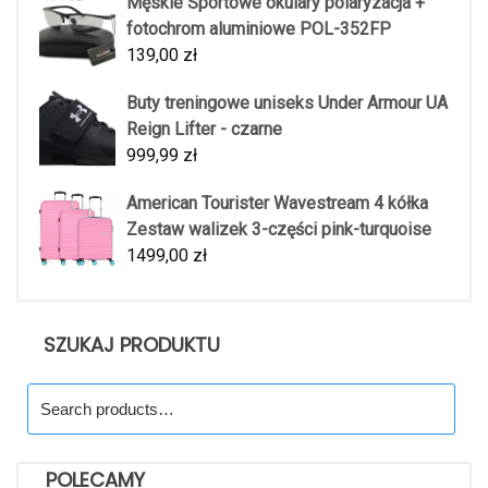
Męskie Sportowe okulary polaryzacja +
fotochrom aluminiowe POL-352FP
139,00
zł
Buty treningowe uniseks Under Armour UA
Reign Lifter - czarne
999,99
zł
American Tourister Wavestream 4 kółka
Zestaw walizek 3-części pink-turquoise
1499,00
zł
SZUKAJ PRODUKTU
Search
for:
POLECAMY