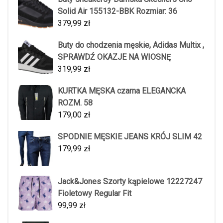
Solid Air 155132-BBK Rozmiar: 36
379,99
zł
Buty do chodzenia męskie, Adidas Multix ,
SPRAWDŹ OKAZJE NA WIOSNĘ
319,99
zł
KURTKA MĘSKA czarna ELEGANCKA
ROZM. 58
179,00
zł
SPODNIE MĘSKIE JEANS KRÓJ SLIM 42
179,99
zł
Jack&Jones Szorty kąpielowe 12227247
Fioletowy Regular Fit
99,99
zł