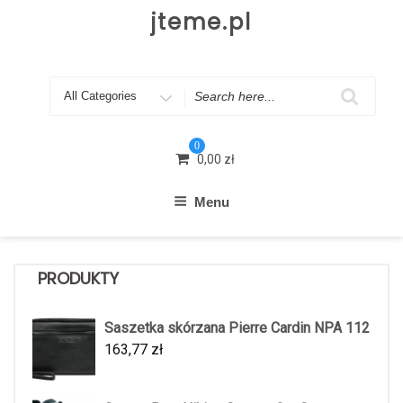
Skip
jteme.pl
to
content
Search
for
0
0,00
zł
Menu
PRODUKTY
Saszetka skórzana Pierre Cardin NPA 112
163,77
zł