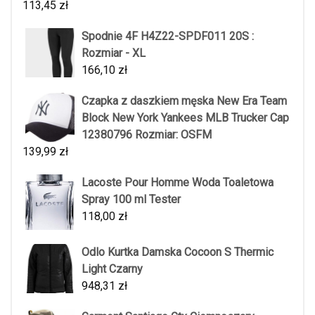
113,45
zł
Spodnie 4F H4Z22-SPDF011 20S :
Rozmiar - XL
166,10
zł
Czapka z daszkiem męska New Era Team
Block New York Yankees MLB Trucker Cap
12380796 Rozmiar: OSFM
139,99
zł
Lacoste Pour Homme Woda Toaletowa
Spray 100 ml Tester
118,00
zł
Odlo Kurtka Damska Cocoon S Thermic
Light Czarny
948,31
zł