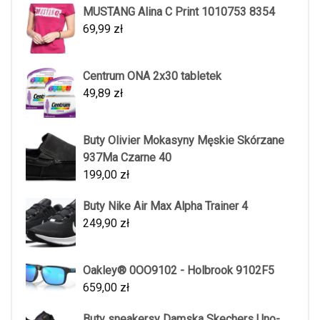
MUSTANG Alina C Print 1010753 8354
69,99
zł
Centrum ONA 2x30 tabletek
49,89
zł
Buty Olivier Mokasyny Męskie Skórzane
937Ma Czarne 40
199,00
zł
Buty Nike Air Max Alpha Trainer 4
249,90
zł
Oakley® 0OO9102 - Holbrook 9102F5
659,00
zł
Buty sneakersy Damska Skechers Uno-