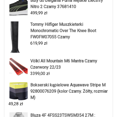
Buty do biegania Puma Męskie Electrify
Nitro 2 Czarny 37681410
499,99
zł
Tommy Hilfiger Muszkieterki
Monochromatic Over The Knee Boot
FW0FW07055 Czarny
619,99
zł
Völkl All Mountain M6 Mantra Czarny
Czerwony 22/23
3399,00
zł
Bokserski kąpielowe Aquawave Stripe M
92800076209 (kolor Czarny. Żółty, rozmiar
M)
49,28
zł
Bluza 4F 4FSS23TSWSM354 27M :