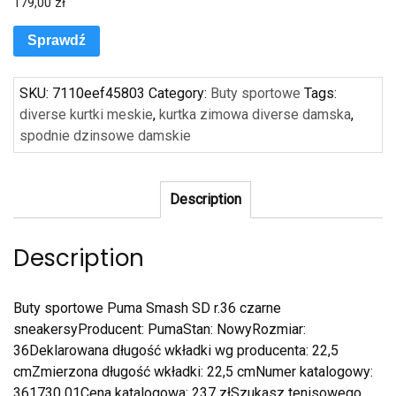
179,00
zł
Sprawdź
SKU:
7110eef45803
Category:
Buty sportowe
Tags:
diverse kurtki meskie
,
kurtka zimowa diverse damska
,
spodnie dzinsowe damskie
Description
Description
Buty sportowe Puma Smash SD r.36 czarne
sneakersyProducent: PumaStan: NowyRozmiar:
36Deklarowana długość wkładki wg producenta: 22,5
cmZmierzona długość wkładki: 22,5 cmNumer katalogowy:
361730 01Cena katalogowa: 237 złSzukasz tenisowego