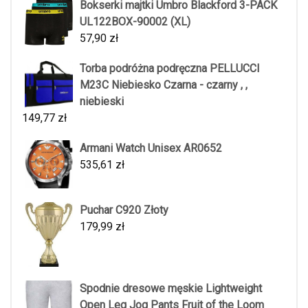
Bokserki majtki Umbro Blackford 3-PACK
UL122BOX-90002 (XL)
57,90
zł
Torba podróżna podręczna PELLUCCI
M23C Niebiesko Czarna - czarny , ,
niebieski
149,77
zł
Armani Watch Unisex AR0652
535,61
zł
Puchar C920 Złoty
179,99
zł
Spodnie dresowe męskie Lightweight
Open Leg Jog Pants Fruit of the Loom