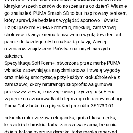
klasyka wszech czasów do noszenia na co dzień? Właśnie
go znalazłeś. PUMA Smash SD to but inspirowany tenisem,
który sprawi, że będziesz wyglądać sportowo i świeżo.
Dzięki paskom PUMA Formstrip, miękkiej, zamszowej
cholewce i klasycznemu tenisowemu wyglądowi ten but
pasuje do każdego stylu i na każdą okazję.Więcej
rozmiarów znajdziecie Państwo na innych naszych
aukcjach.
Specyfikacja:SoftFoam+: stworzona przez markę PUMA
wkładka zapewniająca natychmiastową i trwałą wygodę
oraz miękką amortyzację przy każdym krokuCholewka z
zamszowej skóry naturalnejNiskoprofilowa gumowa
podeszwa zewnętrzna zapewnia przyczepnośćPełne
zapięcie na sznurowadła dla lepszego dopasowaniaLogo
Puma Cat z boku i na pięcieKod produktu: 361730 01
sukienka młodzieżowa elegancka, gruba bluza męska,
koszulki xl damskie, torba zamszowa czarna, bcaa nie
działa, katana oversize damska, torba męska reserved,