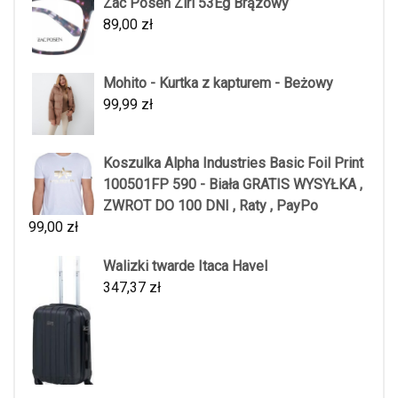
Zac Posen Ziri 53Eg Brązowy
89,00
zł
Mohito - Kurtka z kapturem - Beżowy
99,99
zł
Koszulka Alpha Industries Basic Foil Print
100501FP 590 - Biała GRATIS WYSYŁKA ,
ZWROT DO 100 DNI , Raty , PayPo
99,00
zł
Walizki twarde Itaca Havel
347,37
zł