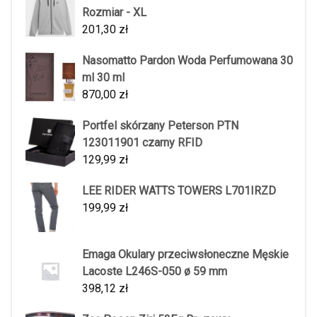
Rozmiar - XL
201,30
zł
Nasomatto Pardon Woda Perfumowana 30
ml 30 ml
870,00
zł
Portfel skórzany Peterson PTN
123011901 czarny RFID
129,99
zł
LEE RIDER WATTS TOWERS L701IRZD
199,99
zł
Emaga Okulary przeciwsłoneczne Męskie
Lacoste L246S-050 ø 59 mm
398,12
zł