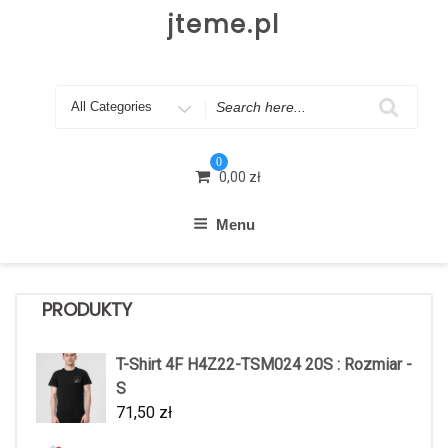
Skip
jteme.pl
to
content
Search
for
0
0,00
zł
Menu
PRODUKTY
T-Shirt 4F H4Z22-TSM024 20S : Rozmiar -
S
71,50
zł