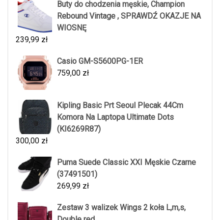
Buty do chodzenia męskie, Champion
Rebound Vintage , SPRAWDŹ OKAZJE NA
WIOSNĘ
239,99
zł
Casio GM-S5600PG-1ER
759,00
zł
Kipling Basic Prt Seoul Plecak 44Cm
Komora Na Laptopa Ultimate Dots
(KI6269R87)
300,00
zł
Puma Suede Classic XXI Męskie Czarne
(37491501)
269,99
zł
Zestaw 3 walizek Wings 2 koła L,m,s,
Double red