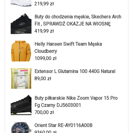
219,99
zł
Buty do chodzenia męskie, Skechers Arch
Fit , SPRAWDŹ OKAZJE NA WIOSNĘ
419,99
zł
Helly Hansen Swift Team Męska
Cloudberry
1099,00
zł
Extensor L Glutamina 100 440G Natural
89,00
zł
Buty piłkarskie Nike Zoom Vapor 15 Pro
Fg Czarny DJ5603001
700,00
zł
Orient Star RE-AY0116A00B
9360,00
zł