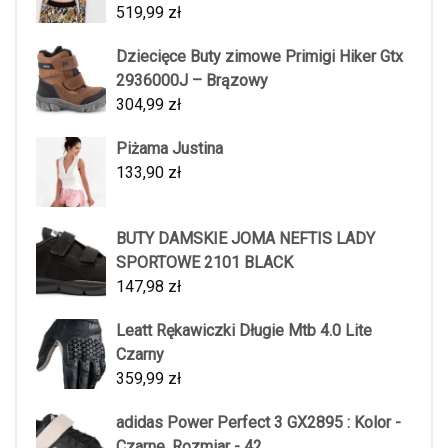
519,99
zł
Dziecięce Buty zimowe Primigi Hiker Gtx
2936000J – Brązowy
304,99
zł
Piżama Justina
133,90
zł
BUTY DAMSKIE JOMA NEFTIS LADY
SPORTOWE 2101 BLACK
147,98
zł
Leatt Rękawiczki Długie Mtb 4.0 Lite
Czarny
359,99
zł
adidas Power Perfect 3 GX2895 : Kolor -
Czarne, Rozmiar - 42