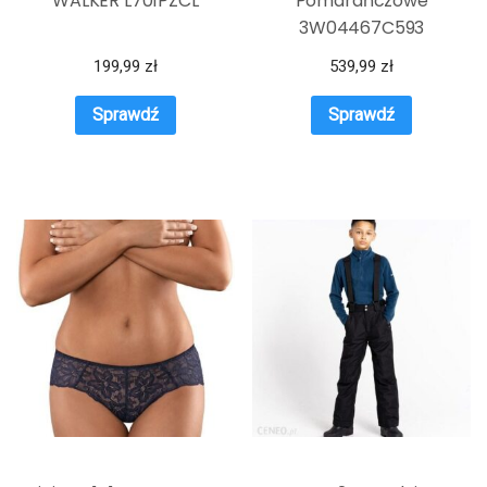
WALKER L701PZCL
Pomarańczowe
3W04467C593
199,99
zł
539,99
zł
Sprawdź
Sprawdź