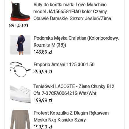
Buty do kostki marki Love Moschino
model JA15665G1FIA0 kolor Czarny.
Obuwie Damskie. Sezon: Jesień/Zima
891,00
zł
Podomka Męska Christian (Kolor bordowy,
Rozmiar M (38))
143,83
zł
Emporio Armani 1125 3001 50
399,99
zł
Tenisówki LACOSTE - Ziane Chunky Bl 2
Cfa 7-37CFA006421G Wht/Wht
199,99
zł
Protest Koszulka Z Długim Rękawem
Męska Nxg Kianuko Szary
199,99
zł