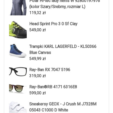
Polar Hi-tec lady henis W 92800197976
(kolor Szary/Srebrny, rozmiar L)
119,32
zł
Head Sprint Pro 3 0 Sf Clay
549,00
zł
Trampki KARL LAGERFELD - KL50366
Blue Canvas
549,99
zł
Ray-Ban RX 7047 5196
319,00
zł
Ray-Ban®RB 4171 6316E8
599,00
zł
Sneakersy GEOX - J Crush M J7328M
05043 C1000 D White