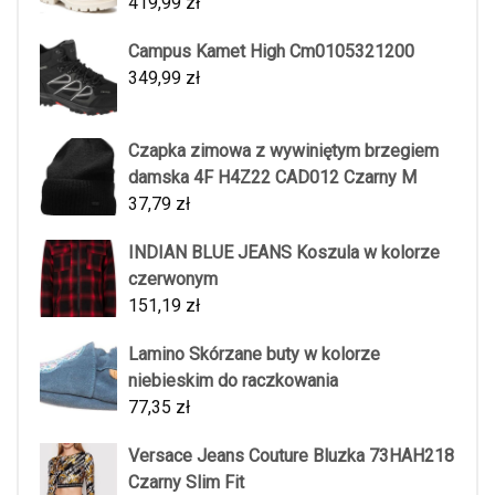
419,99
zł
Campus Kamet High Cm0105321200
349,99
zł
Czapka zimowa z wywiniętym brzegiem
damska 4F H4Z22 CAD012 Czarny M
37,79
zł
INDIAN BLUE JEANS Koszula w kolorze
czerwonym
151,19
zł
Lamino Skórzane buty w kolorze
niebieskim do raczkowania
77,35
zł
Versace Jeans Couture Bluzka 73HAH218
Czarny Slim Fit