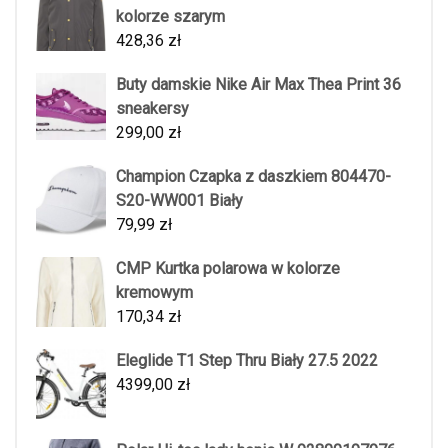
kolorze szarym
428,36
zł
Buty damskie Nike Air Max Thea Print 36
sneakersy
299,00
zł
Champion Czapka z daszkiem 804470-
S20-WW001 Biały
79,99
zł
CMP Kurtka polarowa w kolorze
kremowym
170,34
zł
Eleglide T1 Step Thru Biały 27.5 2022
4399,00
zł