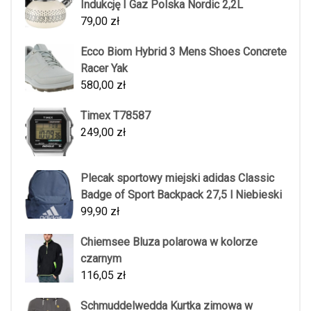
Indukcję I Gaz Polska Nordic 2,2L
79,00
zł
Ecco Biom Hybrid 3 Mens Shoes Concrete
Racer Yak
580,00
zł
Timex T78587
249,00
zł
Plecak sportowy miejski adidas Classic
Badge of Sport Backpack 27,5 l Niebieski
99,90
zł
Chiemsee Bluza polarowa w kolorze
czarnym
116,05
zł
Schmuddelwedda Kurtka zimowa w