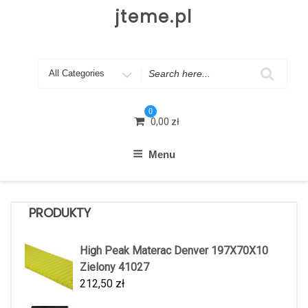
Skip
jteme.pl
to
content
Search
for
0
0,00
zł
Menu
PRODUKTY
High Peak Materac Denver 197X70X10
Zielony 41027
212,50
zł