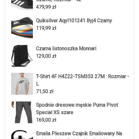
479,99
zł
Quiksilver Aqyl101241 Byj4 Czarny
119,99
zł
Czarna listonoszka Monnari
129,00
zł
T-Shirt 4F H4Z22-TSM353 27M : Rozmiar -
L
71,50
zł
Spodnie dresowe męskie Puma Pivot
Special XS szare
169,00
zł
Emalia Pleszew Czajnik Emaliowany Na