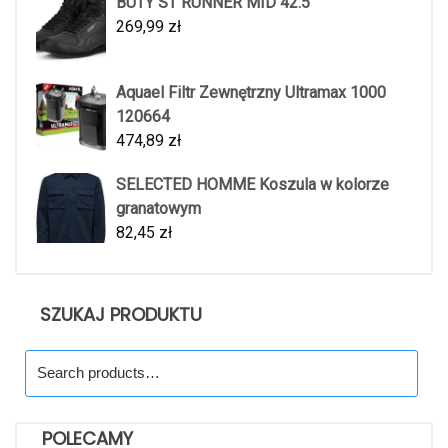
BUTY ST RUNNER MID 42.5
269,99
zł
Aquael Filtr Zewnętrzny Ultramax 1000
120664
474,89
zł
SELECTED HOMME Koszula w kolorze
granatowym
82,45
zł
SZUKAJ PRODUKTU
Search
for:
POLECAMY