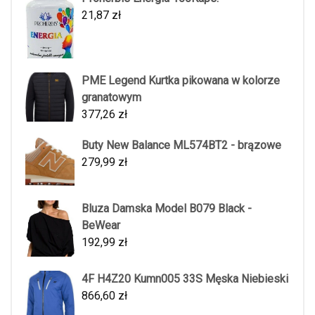
21,87
zł
PME Legend Kurtka pikowana w kolorze
granatowym
377,26
zł
Buty New Balance ML574BT2 - brązowe
279,99
zł
Bluza Damska Model B079 Black -
BeWear
192,99
zł
4F H4Z20 Kumn005 33S Męska Niebieski
866,60
zł