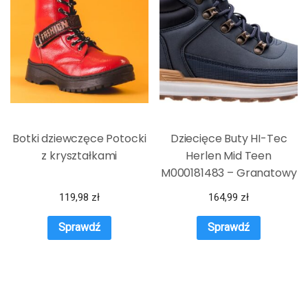
Botki dziewczęce Potocki
Dziecięce Buty HI-Tec
z kryształkami
Herlen Mid Teen
M000181483 – Granatowy
119,98
zł
164,99
zł
Sprawdź
Sprawdź