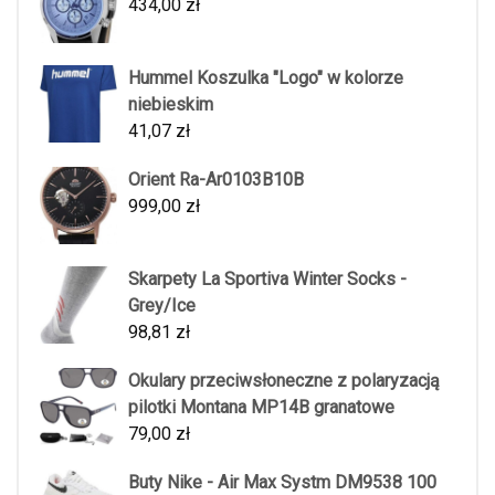
434,00
zł
Hummel Koszulka "Logo" w kolorze
niebieskim
41,07
zł
Orient Ra-Ar0103B10B
999,00
zł
Skarpety La Sportiva Winter Socks -
Grey/Ice
98,81
zł
Okulary przeciwsłoneczne z polaryzacją
pilotki Montana MP14B granatowe
79,00
zł
Buty Nike - Air Max Systm DM9538 100