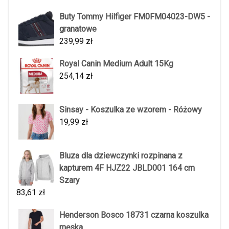
Buty Tommy Hilfiger FM0FM04023-DW5 -
granatowe
239,99
zł
Royal Canin Medium Adult 15Kg
254,14
zł
Sinsay - Koszulka ze wzorem - Różowy
19,99
zł
Bluza dla dziewczynki rozpinana z
kapturem 4F HJZ22 JBLD001 164 cm
Szary
83,61
zł
Henderson Bosco 18731 czarna koszulka
męska