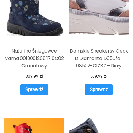
Naturino Śniegowce
Damskie Sneakersy Geox
Varna 0013001268.17.0C02
D Diamanta D35Ufa-
Granatowy
08522-C1Z8Z – Biały
309,99
zł
569,99
zł
Sprawdź
Sprawdź