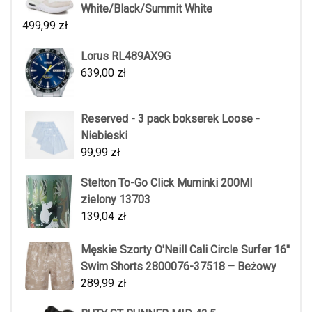
White/Black/Summit White
499,99
zł
Lorus RL489AX9G
639,00
zł
Reserved - 3 pack bokserek Loose -
Niebieski
99,99
zł
Stelton To-Go Click Muminki 200Ml
zielony 13703
139,04
zł
Męskie Szorty O'Neill Cali Circle Surfer 16''
Swim Shorts 2800076-37518 – Beżowy
289,99
zł