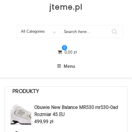
Skip
jteme.pl
to
content
Search
for
0
0,00
zł
Menu
PRODUKTY
Obuwie New Balance MR530 mr530-0ad
Rozmiar 45 EU
499,99
zł