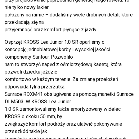
nie tylko nowy lakier
położony na ramie – dodaliśmy wiele drobnych detali, które
przekładają się na
przyjemność oraz komfort płynące z jazdy.
Osprzęt KROSS Lea Junior 1.0 SR oparliśmy o
koncepcję jednoblatowej korby i wysokiej jakości
komponenty Suntour. Pozwoliło
nam to stworzyć napęd z ośmiorzędową kasetą, która
pozwoli dziecku jeździć
komfortowo w każdym terenie. Za zmianę przełożeń
odpowiada tylna przerzutka
Sunrace RDXM41 obsługiwana za pomocą manetki Sunrace
DLM503. W KROSS Lea Junior
1.0 SR zamontowaliśmy także amortyzowany widelec
KROSS o skoku 50 mm, by
zwiększyć komfort podróży oraz ułatwić pokonywanie
przeszkód takie jak
krawężniki czy korzenie wystające na leśnych ścieżkach.