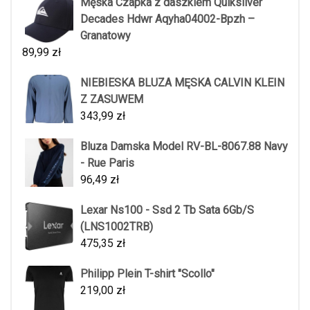
Męska Czapka z daszkiem Quiksilver
Decades Hdwr Aqyha04002-Bpzh –
Granatowy
89,99
zł
NIEBIESKA BLUZA MĘSKA CALVIN KLEIN
Z ZASUWEM
343,99
zł
Bluza Damska Model RV-BL-8067.88 Navy
- Rue Paris
96,49
zł
Lexar Ns100 - Ssd 2 Tb Sata 6Gb/S
(LNS1002TRB)
475,35
zł
Philipp Plein T-shirt "Scollo"
219,00
zł