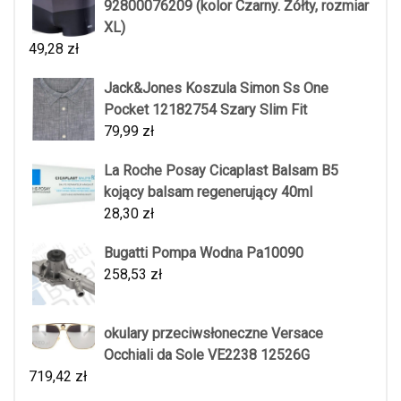
92800076209 (kolor Czarny. Żółty, rozmiar
XL)
49,28
zł
Jack&Jones Koszula Simon Ss One
Pocket 12182754 Szary Slim Fit
79,99
zł
La Roche Posay Cicaplast Balsam B5
kojący balsam regenerujący 40ml
28,30
zł
Bugatti Pompa Wodna Pa10090
258,53
zł
okulary przeciwsłoneczne Versace
Occhiali da Sole VE2238 12526G
719,42
zł