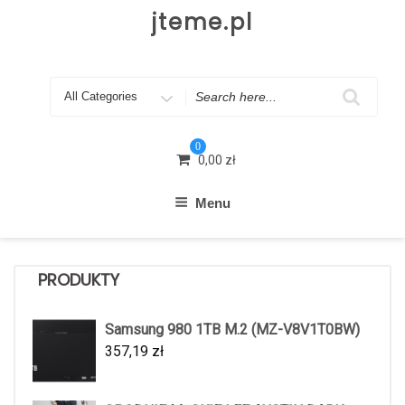
Skip
jteme.pl
to
content
Search
for
0
0,00
zł
Menu
PRODUKTY
Samsung 980 1TB M.2 (MZ-V8V1T0BW)
357,19
zł