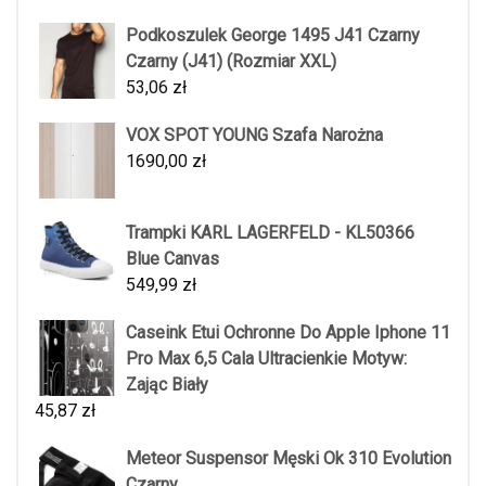
Podkoszulek George 1495 J41 Czarny
Czarny (J41) (Rozmiar XXL)
53,06
zł
VOX SPOT YOUNG Szafa Narożna
1690,00
zł
Trampki KARL LAGERFELD - KL50366
Blue Canvas
549,99
zł
Caseink Etui Ochronne Do Apple Iphone 11
Pro Max 6,5 Cala Ultracienkie Motyw:
Zając Biały
45,87
zł
Meteor Suspensor Męski Ok 310 Evolution
Czarny