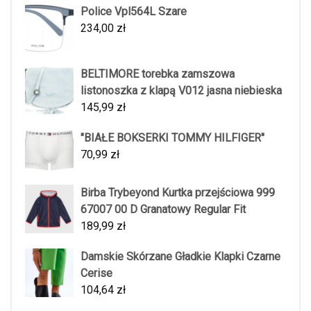
Police Vpl564L Szare
234,00
zł
BELTIMORE torebka zamszowa
listonoszka z klapą V012 jasna niebieska
145,99
zł
"BIAŁE BOKSERKI TOMMY HILFIGER"
70,99
zł
Birba Trybeyond Kurtka przejściowa 999
67007 00 D Granatowy Regular Fit
189,99
zł
Damskie Skórzane Gładkie Klapki Czarne
Cerise
104,64
zł