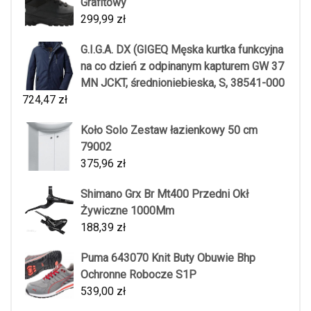
Grafitowy
299,99
zł
G.I.G.A. DX (GIGEQ Męska kurtka funkcyjna
na co dzień z odpinanym kapturem GW 37
MN JCKT, średnioniebieska, S, 38541-000
724,47
zł
Koło Solo Zestaw łazienkowy 50 cm
79002
375,96
zł
Shimano Grx Br Mt400 Przedni Okł
Żywiczne 1000Mm
188,39
zł
Puma 643070 Knit Buty Obuwie Bhp
Ochronne Robocze S1P
539,00
zł