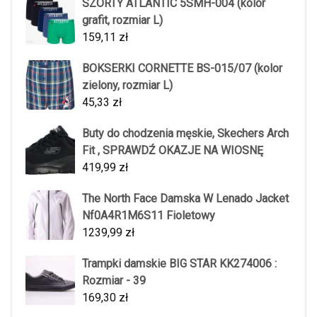
SZORTY ATLANTIC 5SMH-004 (kolor
grafit, rozmiar L)
159,11
zł
BOKSERKI CORNETTE BS-015/07 (kolor
zielony, rozmiar L)
45,33
zł
Buty do chodzenia męskie, Skechers Arch
Fit , SPRAWDŹ OKAZJE NA WIOSNĘ
419,99
zł
The North Face Damska W Lenado Jacket
Nf0A4R1M6S11 Fioletowy
1239,99
zł
Trampki damskie BIG STAR KK274006 :
Rozmiar - 39
169,30
zł