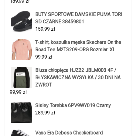
189,99
zł
BUTY SPORTOWE DAMSKIE PUMA TORI
SD CZARNE 38459801
159,99
zł
T-shirt, koszulka męska Skechers On the
Road Tee M2TS209-ORG Rozmiar: XL
99,99
zł
Bluza chłopięca HJZ22 JBLM003 4F /
BŁYSKAWICZNA WYSYŁKA / 30 DNI NA
ZWROT
99,99
zł
Sisley Torebka 6PV9WY019 Czarny
289,99
zł
Vans Era Deboss Checkerboard