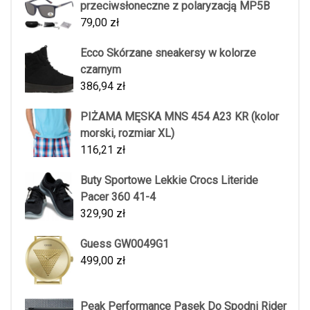
przeciwsłoneczne z polaryzacją MP5B
79,00
zł
Ecco Skórzane sneakersy w kolorze
czarnym
386,94
zł
PIŻAMA MĘSKA MNS 454 A23 KR (kolor
morski, rozmiar XL)
116,21
zł
Buty Sportowe Lekkie Crocs Literide
Pacer 360 41-4
329,90
zł
Guess GW0049G1
499,00
zł
Peak Performance Pasek Do Spodni Rider