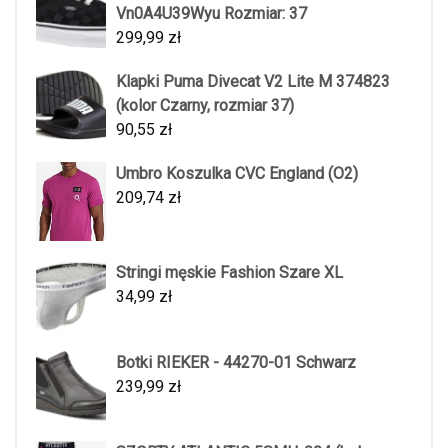
Vn0A4U39Wyu Rozmiar: 37
299,99
zł
Klapki Puma Divecat V2 Lite M 374823
(kolor Czarny, rozmiar 37)
90,55
zł
Umbro Koszulka CVC England (O2)
209,74
zł
Stringi męskie Fashion Szare XL
34,99
zł
Botki RIEKER - 44270-01 Schwarz
239,99
zł