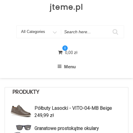
Skip
jteme.pl
to
content
Search
for
0
0,00
zł
Menu
PRODUKTY
Półbuty Lasocki - VITO-04-MB Beige
249,99
zł
Granatowe prostokątne okulary