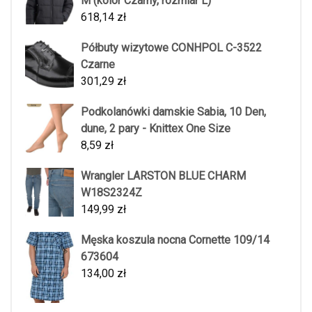
M (kolor Czarny, rozmiar L)
618,14
zł
Półbuty wizytowe CONHPOL C-3522
Czarne
301,29
zł
Podkolanówki damskie Sabia, 10 Den,
dune, 2 pary - Knittex One Size
8,59
zł
Wrangler LARSTON BLUE CHARM
W18S2324Z
149,99
zł
Męska koszula nocna Cornette 109/14
673604
134,00
zł