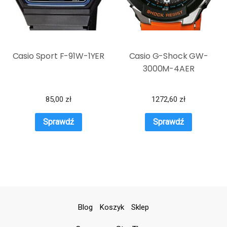
Casio Sport F-91W-1YER
Casio G-Shock GW-
3000M-4AER
85,00
zł
1272,60
zł
Sprawdź
Sprawdź
Blog
Koszyk
Sklep