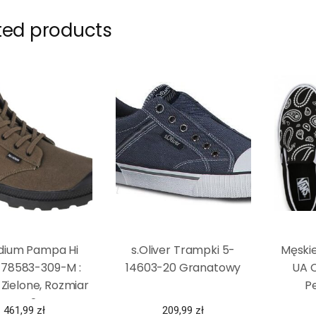
ted products
adium Pampa Hi
s.Oliver Trampki 5-
Męskie
78583-309-M :
14603-20 Granatowy
UA C
 Zielone, Rozmiar
Pe
– 42
461,99
zł
209,99
zł