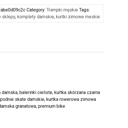
fabe0d09c2c
Category:
Trampki męskie
Tags:
e sklepy
,
komplety damskie
,
kurtki zimowe meskie
amska, balerinki cieliste, kurtka skórzana czarna
spodnie skate damskie, kurtka rowerowa zimowa
 damska granatowa, premium bike