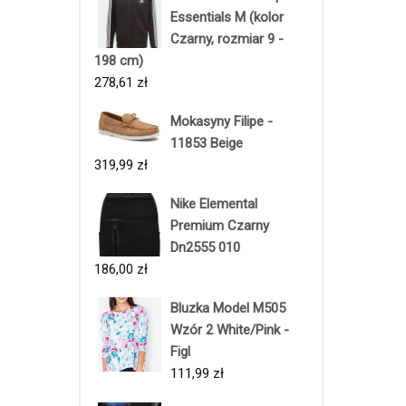
Essentials M (kolor
Czarny, rozmiar 9 -
198 cm)
278,61
zł
Mokasyny Filipe -
11853 Beige
319,99
zł
Nike Elemental
Premium Czarny
Dn2555 010
186,00
zł
Bluzka Model M505
Wzór 2 White/Pink -
Figl
111,99
zł