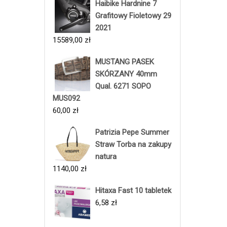
Haibike Hardnine 7
Grafitowy Fioletowy 29
2021
15589,00
zł
MUSTANG PASEK
SKÓRZANY 40mm
Qual. 6271 SOPO
MUS092
60,00
zł
Patrizia Pepe Summer
Straw Torba na zakupy
natura
1140,00
zł
Hitaxa Fast 10 tabletek
6,58
zł