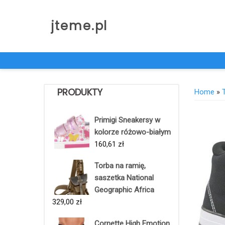
Skip
to
jteme.pl
content
PRODUKTY
Home
»
Primigi Sneakersy w
kolorze różowo-białym
160,61
zł
Torba na ramię,
saszetka National
Geographic Africa
329,00
zł
Cornette High Emotion