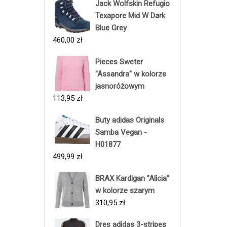
Jack Wolfskin Refugio
Texapore Mid W Dark
Blue Grey
460,00
zł
Pieces Sweter
"Assandra" w kolorze
jasnoróżowym
113,95
zł
Buty adidas Originals
Samba Vegan -
H01877
499,99
zł
BRAX Kardigan "Alicia"
w kolorze szarym
310,95
zł
Dres adidas 3-stripes