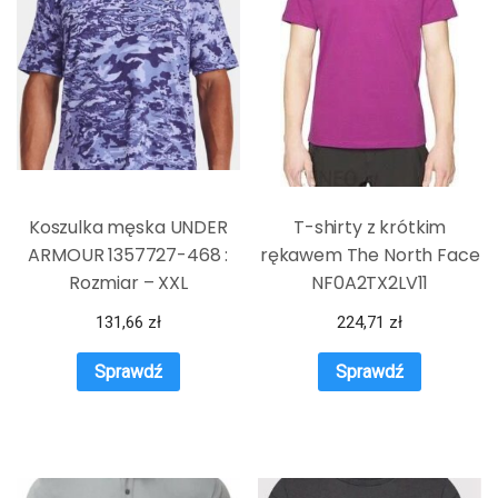
Koszulka męska UNDER
T-shirty z krótkim
ARMOUR 1357727-468 :
rękawem The North Face
Rozmiar – XXL
NF0A2TX2LV11
131,66
zł
224,71
zł
Sprawdź
Sprawdź