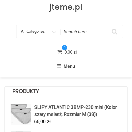
Skip
jteme.pl
to
content
Search
for
0
0,00
zł
Menu
PRODUKTY
SLIPY ATLANTIC 3BMP-230 mini (Kolor
szary melanż, Rozmiar M (38))
66,00
zł