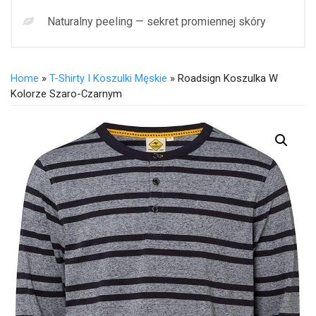
Naturalny peeling — sekret promiennej skóry
Home
»
T-Shirty I Koszulki Męskie
» Roadsign Koszulka W
Kolorze Szaro-Czarnym