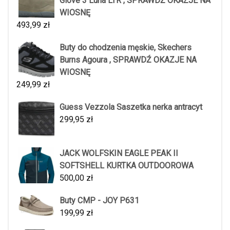
Glove 3 Luna LTR , SPRAWDŹ OKAZJE NA
WIOSNĘ
493,99
zł
Buty do chodzenia męskie, Skechers
Burns Agoura , SPRAWDŹ OKAZJE NA
WIOSNĘ
249,99
zł
Guess Vezzola Saszetka nerka antracyt
299,95
zł
JACK WOLFSKIN EAGLE PEAK II
SOFTSHELL KURTKA OUTDOOROWA
500,00
zł
Buty CMP - JOY P631
199,99
zł