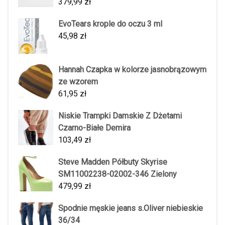
379,99
zł
EvoTears krople do oczu 3 ml
45,98
zł
Hannah Czapka w kolorze jasnobrązowym
ze wzorem
61,95
zł
Niskie Trampki Damskie Z Dżetami
Czarno-Białe Demira
103,49
zł
Steve Madden Półbuty Skyrise
SM11002238-02002-346 Zielony
479,99
zł
Spodnie męskie jeans s.Oliver niebieskie
36/34