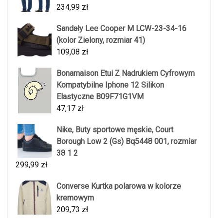
234,99
zł
Sandały Lee Cooper M LCW-23-34-16
(kolor Zielony, rozmiar 41)
109,08
zł
Bonamaison Etui Z Nadrukiem Cyfrowym
Kompatybilne Iphone 12 Silikon
Elastyczne B09F71G1VM
47,17
zł
Nike, Buty sportowe męskie, Court
Borough Low 2 (Gs) Bq5448 001, rozmiar
38 1 2
299,99
zł
Converse Kurtka polarowa w kolorze
kremowym
209,73
zł