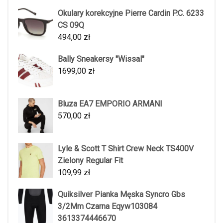
Okulary korekcyjne Pierre Cardin P.C. 6233
CS 09Q
494,00
zł
Bally Sneakersy "Wissal"
1699,00
zł
Bluza EA7 EMPORIO ARMANI
570,00
zł
Lyle & Scott T Shirt Crew Neck TS400V
Zielony Regular Fit
109,99
zł
Quiksilver Pianka Męska Syncro Gbs
3/2Mm Czarna Eqyw103084
3613374446670