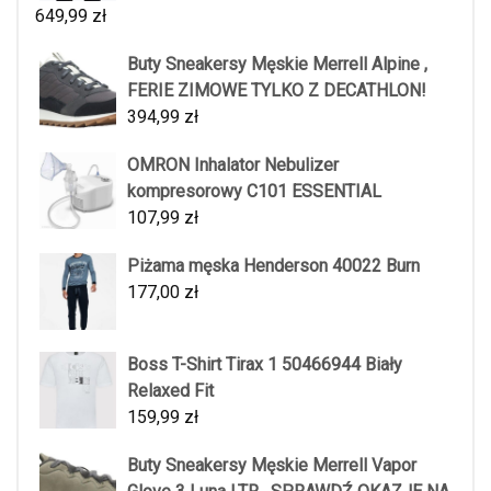
649,99
zł
Buty Sneakersy Męskie Merrell Alpine ,
FERIE ZIMOWE TYLKO Z DECATHLON!
394,99
zł
OMRON Inhalator Nebulizer
kompresorowy C101 ESSENTIAL
107,99
zł
Piżama męska Henderson 40022 Burn
177,00
zł
Boss T-Shirt Tirax 1 50466944 Biały
Relaxed Fit
159,99
zł
Buty Sneakersy Męskie Merrell Vapor