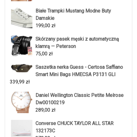
Białe Trampki Mustang Modne Buty
Damskie
199,00
zł
Skórzany pasek męski z automatyczną
klamrą — Peterson
75,00
zł
Saszetka nerka Guess - Certosa Saffiano
Smart Mini Bags HMECSA P3131 GLI
339,99
zł
Daniel Wellington Classic Petite Melrose
Dw00100219
289,00
zł
Converse CHUCK TAYLOR ALL STAR
132173C