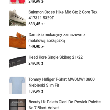
249,99
zł
Salomon Cross Hike Mid Gtx 2 Gore Tex
417311 5329F
639,45
zł
Damskie mokasyny zamszowe z
metalową sprzączką
449,90
zł
Head Kore Single Skibag 21/22
249,00
zł
Tommy Hilfiger T-Shirt MW0MW10800
Niebieski Slim Fit
139,99
zł
Beauty Uk Paleta Cieni Do Powiek Palette
No.7 Black Velvet