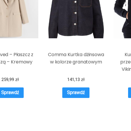
ved – Płaszcz z
Comma Kurtka dżinsowa
Ku
ozą – Kremowy
w kolorze granatowym
prz
Viki
259,99
zł
141,13
zł
Sprawdź
Sprawdź