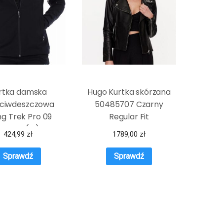
rtka damska
Hugo Kurtka skórzana
eciwdeszczowa
50485707 Czarny
ng Trek Pro 09
Regular Fit
czarny (M)
424,99
zł
1789,00
zł
Sprawdź
Sprawdź