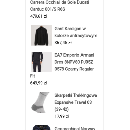
Carrera Occhiali da Sole Ducati
Carduc 001/S R6S
479,61
zł
Gant Kardigan w
kolorze antracytowym
367,45
zł
EA7 Emporio Armani
Dres 8NPV80 PJ05Z
0578 Czarny Regular
Fit
649,99
zł
Skarpetki Trekkingowe
Expansive Travel 03
(39-42)
17,99
zł
Geographical Norway