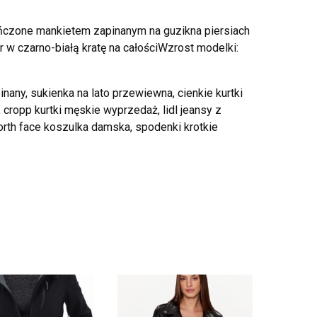
kończone mankietem zapinanym na guzikna piersiach
r w czarno-białą kratę na całościWzrost modelki:
any, sukienka na lato przewiewna, cienkie kurtki
cropp kurtki męskie wyprzedaż, lidl jeansy z
north face koszulka damska, spodenki krotkie