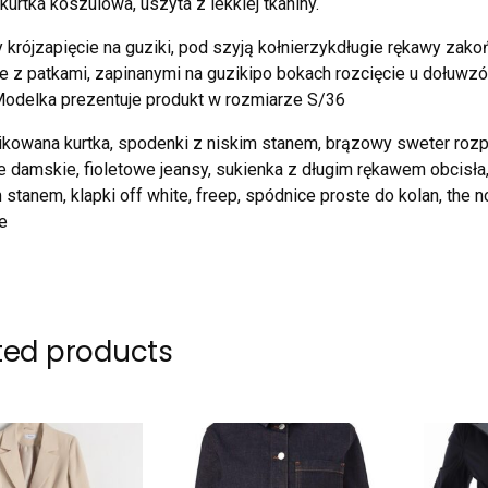
urtka koszulowa, uszyta z lekkiej tkaniny.
y krójzapięcie na guziki, pod szyją kołnierzykdługie rękawy za
e z patkami, zapinanymi na guzikipo bokach rozcięcie u dołuwzó
odelka prezentuje produkt w rozmiarze S/36
kowana kurtka, spodenki z niskim stanem, brązowy sweter rozpin
 damskie, fioletowe jeansy, sukienka z długim rękawem obcisła, 
stanem, klapki off white, freep, spódnice proste do kolan, the 
e
ted products