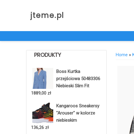
Skip
to
jteme.pl
content
PRODUKTY
Home
»
Boss Kurtka
przejściowa 50483306
Niebieski Slim Fit
1889,00
zł
Kangaroos Sneakersy
"Arouser" w kolorze
niebieskim
136,26
zł