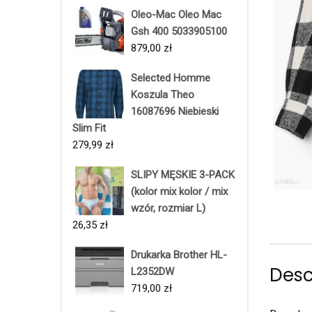
Oleo-Mac Oleo Mac
Gsh 400 5033905100
879,00
zł
Selected Homme
Koszula Theo
16087696 Niebieski
Slim Fit
279,99
zł
SLIPY MĘSKIE 3-PACK
(kolor mix kolor / mix
wzór, rozmiar L)
26,35
zł
Drukarka Brother HL-
Desc
L2352DW
719,00
zł