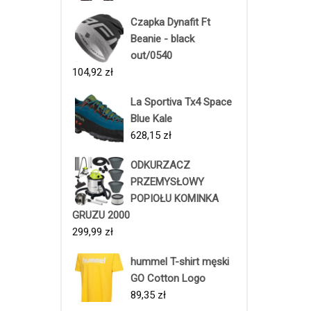
Czapka Dynafit Ft
Beanie - black
out/0540
104,92
zł
La Sportiva Tx4 Space
Blue Kale
628,15
zł
ODKURZACZ
PRZEMYSŁOWY
POPIOŁU KOMINKA
GRUZU 2000
299,99
zł
hummel T-shirt męski
GO Cotton Logo
89,35
zł