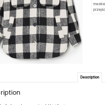
meskie
przejś
Description
ription