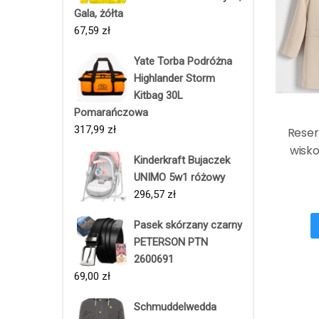
Gala, żółta
67,59
zł
Yate Torba Podróżna
Highlander Storm
Kitbag 30L
Pomarańczowa
317,99
zł
Reser
wisk
Kinderkraft Bujaczek
UNIMO 5w1 różowy
296,57
zł
Pasek skórzany czarny
PETERSON PTN
2600691
69,00
zł
Schmuddelwedda