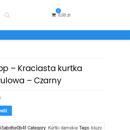
0
0,00
zł
pp – Kraciasta kurtka
zulowa – Czarny
ł
wdź
65abd6e0b4f
Category:
Kurtki damskie
Tags:
bluzy