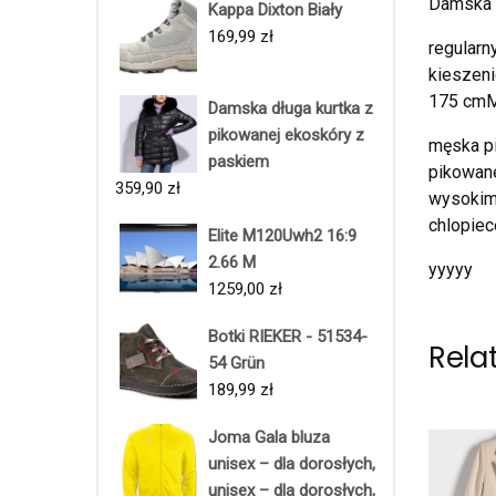
Damska k
Kappa Dixton Biały
169,99
zł
regularn
kieszeni
175 cmM
Damska długa kurtka z
pikowanej ekoskóry z
męska pi
paskiem
pikowane
359,90
zł
wysokim 
chlopiec
Elite M120Uwh2 16:9
2.66 M
yyyyy
1259,00
zł
Botki RIEKER - 51534-
Rela
54 Grün
189,99
zł
Joma Gala bluza
unisex – dla dorosłych,
unisex – dla dorosłych,