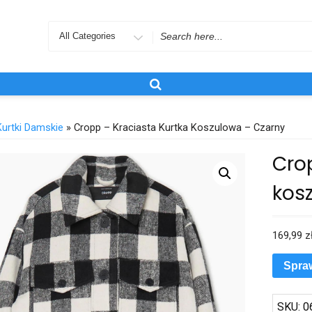
Search
for
Kurtki Damskie
» Cropp – Kraciasta Kurtka Koszulowa – Czarny
Cro
kos
169,99
z
Spra
SKU:
0