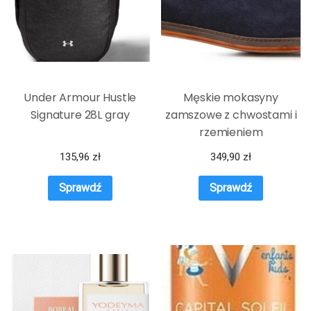
Under Armour Hustle
Męskie mokasyny
Signature 28L gray
zamszowe z chwostami i
rzemieniem
135,96
zł
349,90
zł
Sprawdź
Sprawdź