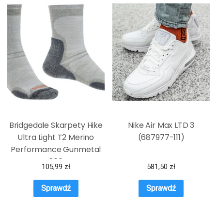
Bridgedale Skarpety Hike
Nike Air Max LTD 3
Ultra Light T2 Merino
(687977-111)
Performance Gunmetal
866
105,99
zł
581,50
zł
Sprawdź
Sprawdź