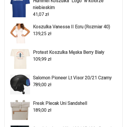
Hummel Koszulka "Logo" w kolorze
niebieskim
41,07
zł
Koszulka Vanessa II Ecru (Rozmiar 40)
139,25
zł
Protest Koszulka Męska Berry Biały
109,99
zł
Salomon Pioneer Lt Visor 20/21 Czarny
789,00
zł
Fresk Plecak Uni Sandshell
189,00
zł