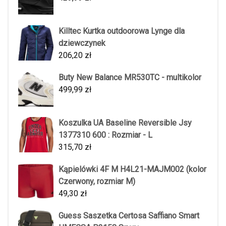
Killtec Kurtka outdoorowa Lynge dla
dziewczynek
206,20
zł
Buty New Balance MR530TC - multikolor
499,99
zł
Koszulka UA Baseline Reversible Jsy
1377310 600 : Rozmiar - L
315,70
zł
Kąpielówki 4F M H4L21-MAJM002 (kolor
Czerwony, rozmiar M)
49,30
zł
Guess Saszetka Certosa Saffiano Smart