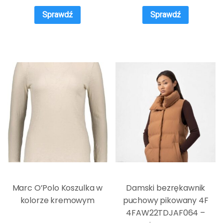
Sprawdź
Sprawdź
Marc O’Polo Koszulka w
Damski bezrękawnik
kolorze kremowym
puchowy pikowany 4F
4FAW22TDJAF064 –