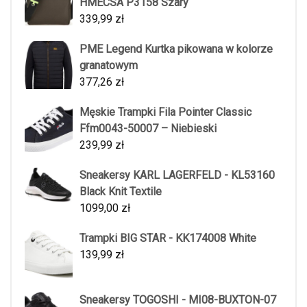
HMECSA P3158 Szary
339,99
zł
PME Legend Kurtka pikowana w kolorze
granatowym
377,26
zł
Męskie Trampki Fila Pointer Classic
Ffm0043-50007 – Niebieski
239,99
zł
Sneakersy KARL LAGERFELD - KL53160
Black Knit Textile
1099,00
zł
Trampki BIG STAR - KK174008 White
139,99
zł
Sneakersy TOGOSHI - MI08-BUXTON-07