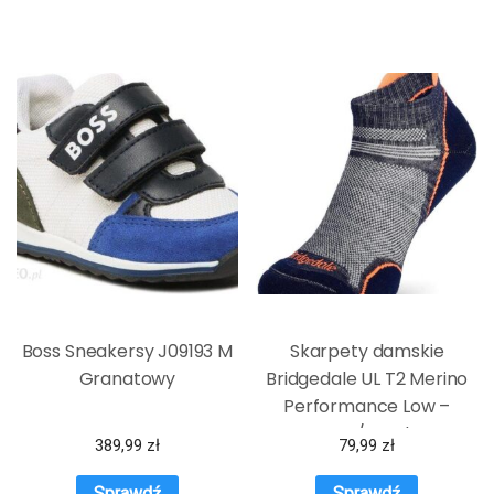
Boss Sneakersy J09193 M
Skarpety damskie
Granatowy
Bridgedale UL T2 Merino
Performance Low –
navy/candy
389,99
zł
79,99
zł
Sprawdź
Sprawdź