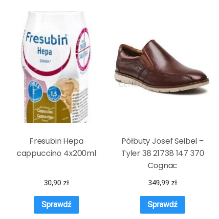
Fresubin Hepa
Półbuty Josef Seibel –
cappuccino 4x200ml
Tyler 38 21738 147 370
Cognac
30,90
zł
349,99
zł
Sprawdź
Sprawdź