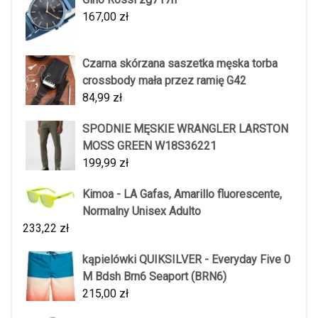
167,00
zł
Czarna skórzana saszetka męska torba
crossbody mała przez ramię G42
84,99
zł
SPODNIE MĘSKIE WRANGLER LARSTON
MOSS GREEN W18S36221
199,99
zł
Kimoa - LA Gafas, Amarillo fluorescente,
Normalny Unisex Adulto
233,22
zł
kąpielówki QUIKSILVER - Everyday Five 0
M Bdsh Brn6 Seaport (BRN6)
215,00
zł