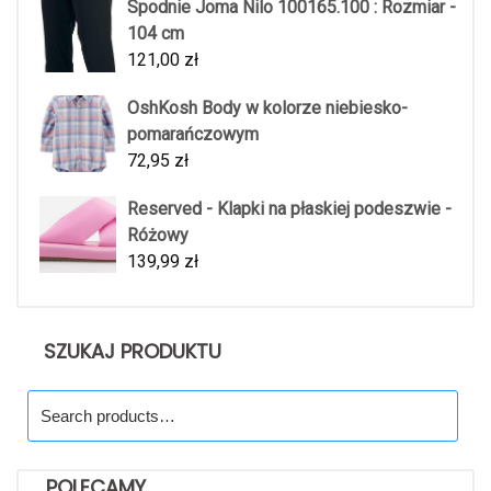
Spodnie Joma Nilo 100165.100 : Rozmiar -
104 cm
121,00
zł
OshKosh Body w kolorze niebiesko-
pomarańczowym
72,95
zł
Reserved - Klapki na płaskiej podeszwie -
Różowy
139,99
zł
SZUKAJ PRODUKTU
Search
for:
POLECAMY