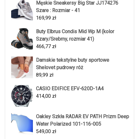
Męskie Sneakersy Big Star JJ174276
Szare : Rozmiar - 41
169,99
zł
Buty Elbrus Condis Mid Wp M (kolor
Szary/Srebrny, rozmiar 41)
466,77
zł
Damskie tekstylne buty sportowe
Shelovet pudrowy róż
89,99
zł
CASIO EDIFICE EFV-620D-1A4
414,00
zł
Oakley Szkła RADAR EV PATH Prizm Deep
Water Polarized 101-116-005
549,00
zł