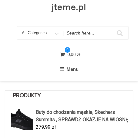
Skip
jteme.pl
to
content
Search
for
0
0,00
zł
Menu
PRODUKTY
Buty do chodzenia męskie, Skechers
Summits , SPRAWDŹ OKAZJE NA WIOSNĘ
279,99
zł