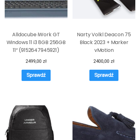
Alldocube iWork GT
Narty Volkl Deacon 75
Windows 11 i3 8GB 256GB
Black 2023 + Marker
11” (9152647945921)
vMotion
2499,00
zł
2400,00
zł
Sprawdź
Sprawdź