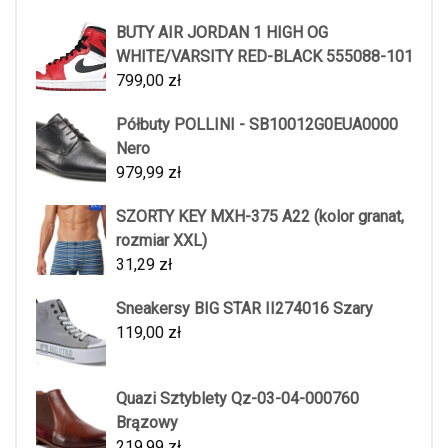
BUTY AIR JORDAN 1 HIGH OG
WHITE/VARSITY RED-BLACK 555088-101
799,00
zł
Półbuty POLLINI - SB10012G0EUA0000
Nero
979,99
zł
SZORTY KEY MXH-375 A22 (kolor granat,
rozmiar XXL)
31,29
zł
Sneakersy BIG STAR II274016 Szary
119,00
zł
Quazi Sztyblety Qz-03-04-000760
Brązowy
219,99
zł