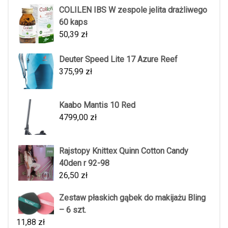
COLILEN IBS W zespole jelita drażliwego
60 kaps
50,39
zł
Deuter Speed Lite 17 Azure Reef
375,99
zł
Kaabo Mantis 10 Red
4799,00
zł
Rajstopy Knittex Quinn Cotton Candy
40den r 92-98
26,50
zł
Zestaw płaskich gąbek do makijażu Bling
– 6 szt.
11,88
zł