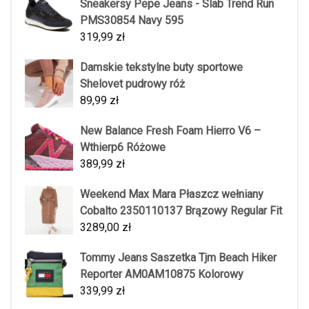
Sneakersy Pepe Jeans - Slab Trend Run
PMS30854 Navy 595
319,99
zł
Damskie tekstylne buty sportowe
Shelovet pudrowy róż
89,99
zł
New Balance Fresh Foam Hierro V6 –
Wthierp6 Różowe
389,99
zł
Weekend Max Mara Płaszcz wełniany
Cobalto 2350110137 Brązowy Regular Fit
3289,00
zł
Tommy Jeans Saszetka Tjm Beach Hiker
Reporter AM0AM10875 Kolorowy
339,99
zł