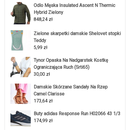
Odlo Męska Insulated Ascent N Thermic
Hybrid Zielony
848,24
zł
Zielone skarpetki damskie Shelovet stopki
Teddy
5,99
zł
Tynor Opaska Na Nadgarstek Kostkę
Ograniczająca Ruch (Srti65)
30,00
zł
Damskie Skórzane Sandały Na Rzep
Camel Clarisse
173,64
zł
Buty adidas Response Run H02066 43 1/3
174,99
zł