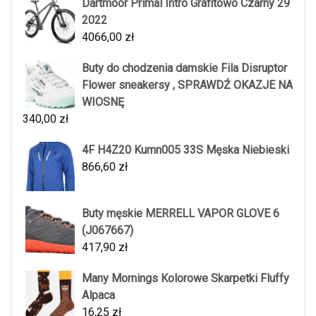
Dartmoor Primal Intro Grafitowo Czarny 29
2022
4066,00
zł
Buty do chodzenia damskie Fila Disruptor
Flower sneakersy , SPRAWDŹ OKAZJE NA
WIOSNĘ
340,00
zł
4F H4Z20 Kumn005 33S Męska Niebieski
866,60
zł
Buty męskie MERRELL VAPOR GLOVE 6
(J067667)
417,90
zł
Many Mornings Kolorowe Skarpetki Fluffy
Alpaca
16,25
zł