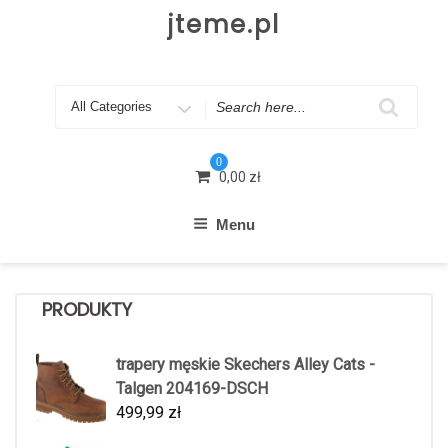
Skip
jteme.pl
to
content
Search
for
0
0,00
zł
Menu
PRODUKTY
trapery męskie Skechers Alley Cats -
Talgen 204169-DSCH
499,99
zł