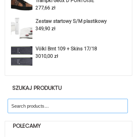
Trampki Geox D PONTOISE
277,66
zł
Zestaw startowy S/M plastikowy
349,90
zł
Völkl Bmt 109 + Skins 17/18
3010,00
zł
SZUKAJ PRODUKTU
Search
for:
POLECAMY