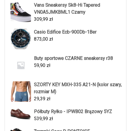
Vans Sneakersy Sk8-Hi Tapered
VN0A5JMKBML1 Czarny
309,99
zł
Casio Edifice Ecb-900Db-1Ber
873,00
zł
Buty sportowe CZARNE sneakersy r38
59,90
zł
SZORTY KEY MXH-335 A21-N (kolor szary,
rozmiar M)
29,39
zł
Półbuty Ryłko - IPWB02 Brązowy 5YZ
539,99
zł