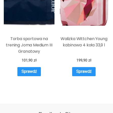
Torba sportowa na
Walizka Wittchen Young
trening Joma Medium III
kabinowa 4 koła 33,9 l
Granatowy
101,90
zł
199,90
zł
Sprawdź
Sprawdź