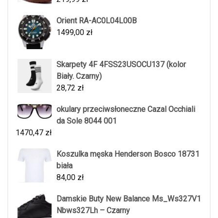
Orient RA-AC0L04L00B
1499,00
zł
Skarpety 4F 4FSS23USOCU137 (kolor
Biały. Czarny)
28,72
zł
okulary przeciwsłoneczne Cazal Occhiali
da Sole 8044 001
1470,47
zł
Koszulka męska Henderson Bosco 18731
biała
84,00
zł
Damskie Buty New Balance Ms_Ws327V1
Nbws327Lh – Czarny