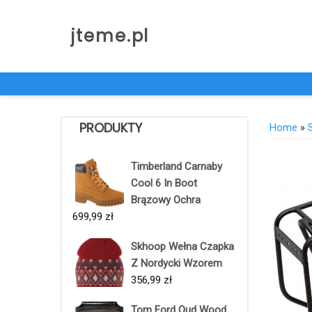
Skip
to
jteme.pl
content
PRODUKTY
Home
»
Timberland Carnaby
Cool 6 In Boot
Brązowy Ochra
699,99
zł
Skhoop Wełna Czapka
Z Nordycki Wzorem
356,99
zł
Tom Ford Oud Wood