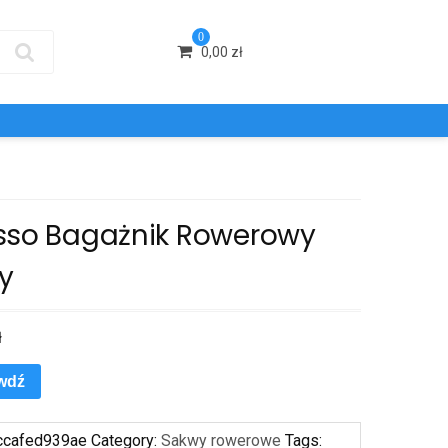
0
0,00
zł
sso Bagażnik Rowerowy
y
ł
wdź
ccafed939ae
Category:
Sakwy rowerowe
Tags: