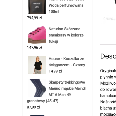
Woda perfumowana
100ml
794,99
zł
Naturino Skórzane
sneakersy w kolorze
fuksji
147,96
zł
Desc
House - Koszulka ze
ściągaczem - Czarny
Oryginal
14,99
zł
płynnie 
Skarpety trekkingowe
Możliwoś
Merino męskie Meindl
do rower
MT 6 Man 49
hamulcam
granatowy (45-47)
Nośność:
87,99
zł
blacha u
mocujące