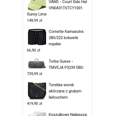
VANS - Court Side Hat
VN0A31T6TCY1001
Sunny Lime
149,99
zł
Cornette Kamasutra
280/222 bokserki
męskie
66,90
zł
Torba Guess -
TMVEJA P3239 DBU
739,99
zł
Torebka worek
skórzana z grubym
łańcuchem
419,90
zł
Koszulkowy Najlepsza