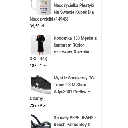
Nauczycielka Plastyki
Na Świecie Kubek Dla
Nauczycielki (14946)
39,50
zł
Podomka 130 Męska z
kapturem (Kolor
czerwony, Rozmiar
XXL (44))
188,91
zł
Męskie Sneakersy DC
Trase TX M Shoe
Adys300126-Bkw –
Czarny
239,99
zł
Sandały PEPE JEANS -
Beach Palms Boy K