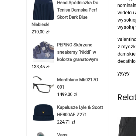
Head Spódniczka Do
nominaln
Tenisa Damska Perf
widelcu 
Skort Dark Blue
wysokiej
Niebieski
wysoką w
210,00
zł
valentin
PEPINO Skórzane
z myszką
sneakersy "Niddi" w
damskie,
kolorze granatowym
decathlo
133,45
zł
yyyyy
Montblanc Mb0217O
001
1499,00
zł
Rela
Kapelusze Lyle & Scott
HE800AF Z271
224,71
zł
Vans