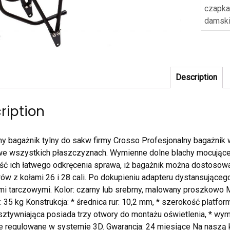
czapk
damsk
Description
ription
ny bagażnik tylny do sakw firmy Crosso Profesjonalny bagażn
we wszystkich płaszczyznach. Wymienne dolne blachy mocujące 
ć ich łatwego odkręcenia sprawa, iż bagażnik można dostosowa
ów z kołami 26 i 28 cali. Po dokupieniu adapteru dystansując
i tarczowymi. Kolor: czarny lub srebrny, malowany proszkowo M
 35 kg Konstrukcja: * średnica rur: 10,2 mm, * szerokość platform
sztywniająca posiada trzy otwory do montażu oświetlenia, * wym
 regulowane w systemie 3D. Gwarancja: 24 miesiące Na naszą k