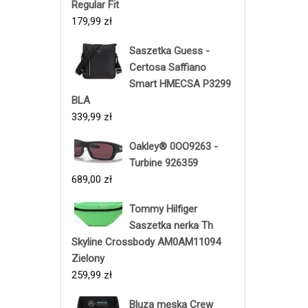
Regular Fit
179,99
zł
Saszetka Guess -
Certosa Saffiano
Smart HMECSA P3299
BLA
339,99
zł
Oakley® 0OO9263 -
Turbine 926359
689,00
zł
Tommy Hilfiger
Saszetka nerka Th
Skyline Crossbody AM0AM11094
Zielony
259,99
zł
Bluza męska Crew