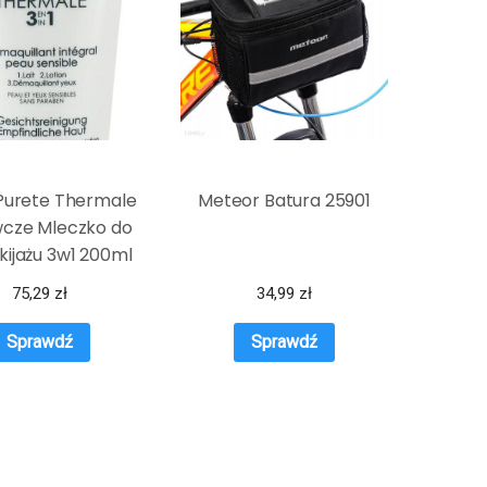
Purete Thermale
Meteor Batura 25901
cze Mleczko do
ijażu 3w1 200ml
75,29
zł
34,99
zł
Sprawdź
Sprawdź