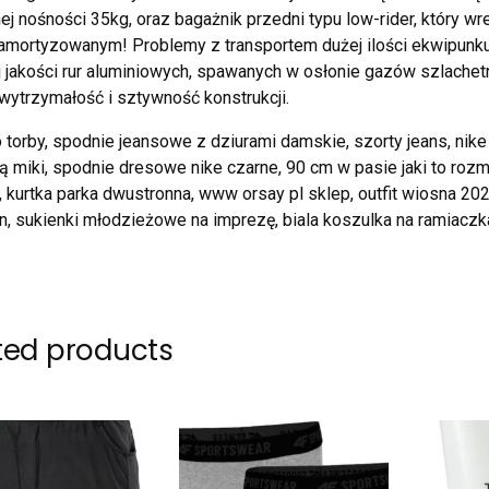
ej nośności 35kg, oraz bagażnik przedni typu low-rider, który
amortyzowanym! Problemy z transportem dużej ilości ekwipunku
 jakości rur aluminiowych, spawanych w osłonie gazów szlachetn
ytrzymałość i sztywność konstrukcji.
o torby, spodnie jeansowe z dziurami damskie, szorty jeans, ni
 miki, spodnie dresowe nike czarne, 90 cm w pasie jaki to rozmi
 kurtka parka dwustronna, www orsay pl sklep, outfit wiosna 202
n, sukienki młodzieżowe na imprezę, biala koszulka na ramiacz
ted products