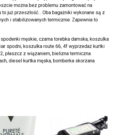
 wreszcie można bez problemu zamontować na
 to już przeszłość… Oba bagażniki wykonane są z
ych i stabilizowanych termicznie. Zapewnia to
ke spodenki męskie, czarna torebka damska, koszulka
ar spodni, koszulka route 66, 4f wyprzedaż kurtki
2, płaszcz z wiązaniem, bielizna termiczna
kach, diesel kurtka męska, bomberka skorzana