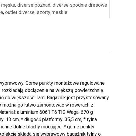
a męska
,
diverse poznań
,
diverse spodnie dresowe
ie
,
outlet diverse
,
szorty meskie
ik wyprawowy. Górne punkty montażowe regulowane
rozkładają obciążenie na większą powierzchnię.
ć do większości ram. Bagażnik jest przystosowany
ego można go łatwo zamontować w rowerach z
ateriał: aluminium 6061 T6 TIG Waga: 670 g
y: 13 cm, * długość platformy: 35,5 cm, * tylna
ienne dolne blachy mocujące, * górne punkty
olekcję składa się wyprawowy bagażnik tylny o