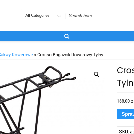
Search
for
Sakwy Rowerowe
» Crosso Bagażnik Rowerowy Tylny
Cro
Tyln
168,00
z
Spra
SKU:
a