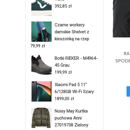
392,85
zł
Czarne workery
damskie Shelvet z
kieszonką na rzep
79,99
zł
RA
Botki RIEKER - M4964-
SPODE
45 Grau
199,99
zł
Xiaomi Pad 5 11"
6/128GB Wi-Fi Szary
1899,00
zł
Noisy May Kurtka
puchowa Anni
27019738 Zielony