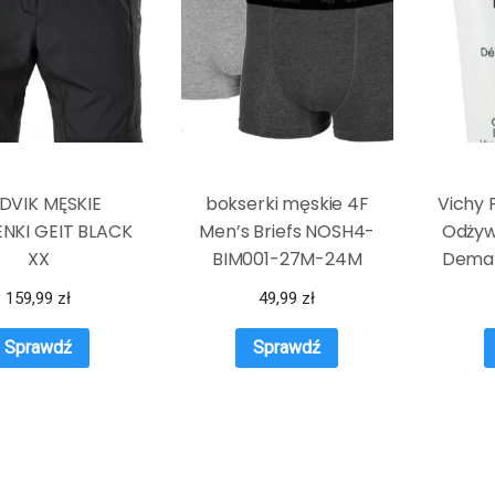
DVIK MĘSKIE
bokserki męskie 4F
Vichy 
NKI GEIT BLACK
Men’s Briefs NOSH4-
Odżyw
XX
BIM001-27M-24M
Demak
159,99
zł
49,99
zł
Sprawdź
Sprawdź