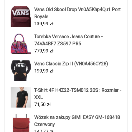
Vans Old Skool Drop Vn0A5Khp4Qu1 Port
Royale
139,99
zł
Torebka Versace Jeans Couture -
74VA4BF7 ZS597 PR5
779,99
zł
Vans Classic Zip II (VN0A456CY28)
199,99
zł
T-Shirt 4F H4Z22-TSM012 20S : Rozmiar -
XXL
71,50
zł
Wózek na zakupy GIMI EASY GM-168418
Czerwony
147,77
zł