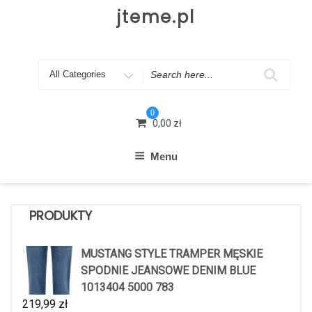
Skip
jteme.pl
to
content
Search
for
0
0,00
zł
Menu
PRODUKTY
MUSTANG STYLE TRAMPER MĘSKIE
SPODNIE JEANSOWE DENIM BLUE
1013404 5000 783
219,99
zł