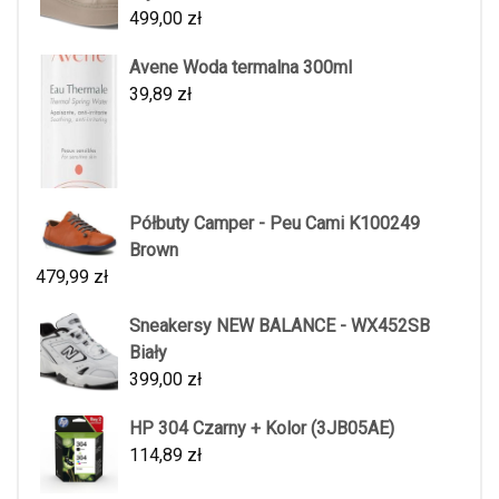
499,00
zł
Avene Woda termalna 300ml
39,89
zł
Półbuty Camper - Peu Cami K100249
Brown
479,99
zł
Sneakersy NEW BALANCE - WX452SB
Biały
399,00
zł
HP 304 Czarny + Kolor (3JB05AE)
114,89
zł