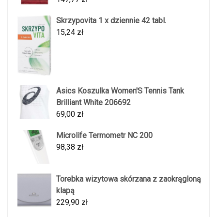
Skrzypovita 1 x dziennie 42 tabl.
15,24
zł
Asics Koszulka Women'S Tennis Tank
Brilliant White 206692
69,00
zł
Microlife Termometr NC 200
98,38
zł
Torebka wizytowa skórzana z zaokrągloną
klapą
229,90
zł