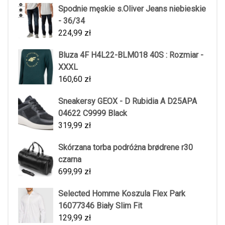
Spodnie męskie s.Oliver Jeans niebieskie
- 36/34
224,99
zł
Bluza 4F H4L22-BLM018 40S : Rozmiar -
XXXL
160,60
zł
Sneakersy GEOX - D Rubidia A D25APA
04622 C9999 Black
319,99
zł
Skórzana torba podróżna brødrene r30
czarna
699,99
zł
Selected Homme Koszula Flex Park
16077346 Biały Slim Fit
129,99
zł