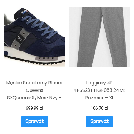
Męskie Sneakersy Blauer
Legginsy 4F
Queens
4FSS23TTIGF063 24M :
S3Queens01/Mes-Nvy –
Rozmiar – XL
Granatowy
699,99
zł
106,70
zł
Sprawdź
Sprawdź