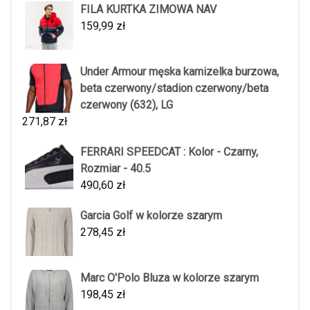
FILA KURTKA ZIMOWA NAV
159,99
zł
Under Armour męska kamizelka burzowa,
beta czerwony/stadion czerwony/beta
czerwony (632), LG
271,87
zł
FERRARI SPEEDCAT : Kolor - Czarny,
Rozmiar - 40.5
490,60
zł
Garcia Golf w kolorze szarym
278,45
zł
Marc O'Polo Bluza w kolorze szarym
198,45
zł