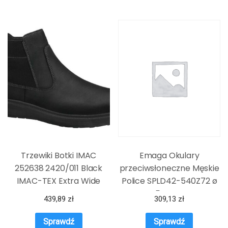
Trzewiki Botki IMAC
Emaga Okulary
252638 2420/011 Black
przeciwsłoneczne Męskie
IMAC-TEX Extra Wide
Police SPLD42-540Z72 ø
Czarne
54 mm
439,89
zł
309,13
zł
Sprawdź
Sprawdź