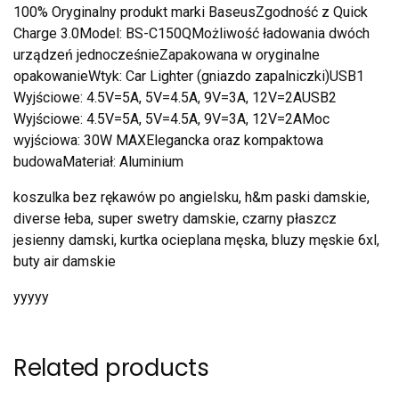
100% Oryginalny produkt marki BaseusZgodność z Quick
Charge 3.0Model: BS-C150QMożliwość ładowania dwóch
urządzeń jednocześnieZapakowana w oryginalne
opakowanieWtyk: Car Lighter (gniazdo zapalniczki)USB1
Wyjściowe: 4.5V=5A, 5V=4.5A, 9V=3A, 12V=2AUSB2
Wyjściowe: 4.5V=5A, 5V=4.5A, 9V=3A, 12V=2AMoc
wyjściowa: 30W MAXElegancka oraz kompaktowa
budowaMateriał: Aluminium
koszulka bez rękawów po angielsku, h&m paski damskie,
diverse łeba, super swetry damskie, czarny płaszcz
jesienny damski, kurtka ocieplana męska, bluzy męskie 6xl,
buty air damskie
yyyyy
Related products