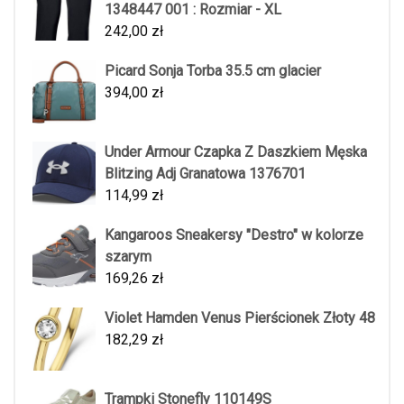
1348447 001 : Rozmiar - XL
242,00
zł
Picard Sonja Torba 35.5 cm glacier
394,00
zł
Under Armour Czapka Z Daszkiem Męska
Blitzing Adj Granatowa 1376701
114,99
zł
Kangaroos Sneakersy "Destro" w kolorze
szarym
169,26
zł
Violet Hamden Venus Pierścionek Złoty 48
182,29
zł
Trampki Stonefly 110149S