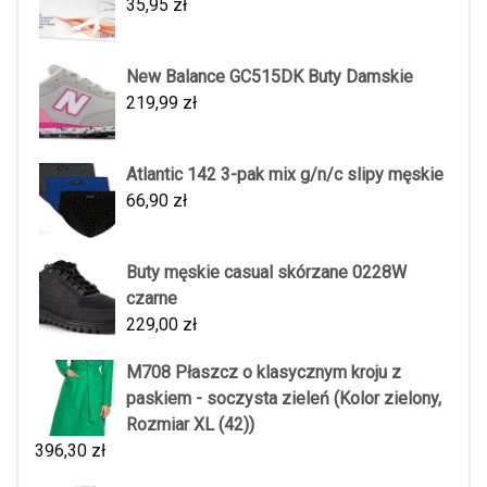
35,95
zł
New Balance GC515DK Buty Damskie
219,99
zł
Atlantic 142 3-pak mix g/n/c slipy męskie
66,90
zł
Buty męskie casual skórzane 0228W
czarne
229,00
zł
M708 Płaszcz o klasycznym kroju z
paskiem - soczysta zieleń (Kolor zielony,
Rozmiar XL (42))
396,30
zł