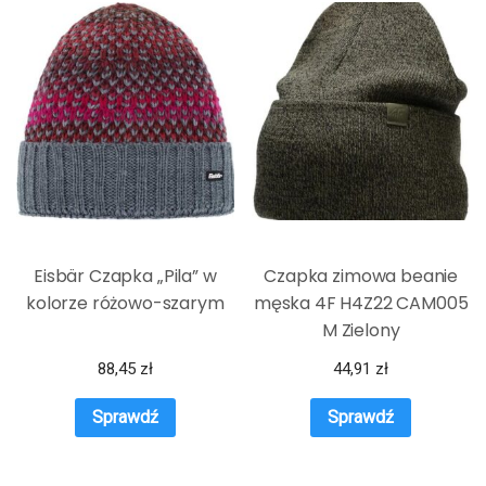
Eisbär Czapka „Pila” w
Czapka zimowa beanie
kolorze różowo-szarym
męska 4F H4Z22 CAM005
M Zielony
88,45
zł
44,91
zł
Sprawdź
Sprawdź