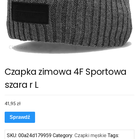
Czapka zimowa 4F Sportowa
szara r L
41,95
zł
Sprawdź
SKU:
00a24d179959
Category:
Czapki męskie
Tags: