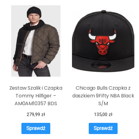
Zestaw Szalik i Czapka
Chicago Bulls Czapka z
Tommy Hilfiger –
daszkiem 9Fifty NBA Black
AM0AM10357 BDS
S/M
279,99
zł
135,00
zł
Sprawdź
Sprawdź