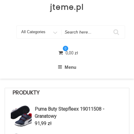
Skip
jteme.pl
to
content
Search
for
0
0,00
zł
Menu
PRODUKTY
Puma Buty Stepfleex 19011508 -
Granatowy
91,99
zł