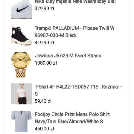
Nike Buty męskie Nike Wearallday Biel
329,99
zł
Trampki PALLADIUM - Plbase Twill W
96907-030-M Black
419,99
zł
Jowissa J5.629.M Facet Strass
1089,00
zł
T-Shirt 4F H4L22-TSD067 11S : Rozmiar -
S
59,40
zł
Footjoy Circle Print Mens Polo Shirt
Navy/True Blue/Almond/White S
460,00
zł