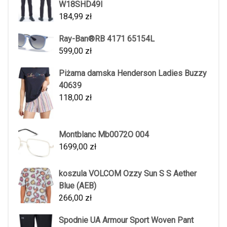
W18SHD49I
184,99
zł
Ray-Ban®RB 4171 65154L
599,00
zł
Piżama damska Henderson Ladies Buzzy
40639
118,00
zł
Montblanc Mb0072O 004
1699,00
zł
koszula VOLCOM Ozzy Sun S S Aether
Blue (AEB)
266,00
zł
Spodnie UA Armour Sport Woven Pant