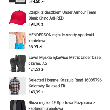
534,50
zł
Czapki z daszkiem Under Armour Team
Blank Chino Adj-RED
190,00
zł
HENDERSON męskie szorty spodenki
kąpielowe L
65,99
zł
Level Męskie rękawice Matrix Under Case,
czarne, 7,5
421,53
zł
Selected Homme Koszula Rand 16085796
Kolorowy Relaxed Fit
149,99
zł
Bluza męska 4F Sportowa Rozpinana z
kapturem granatowa