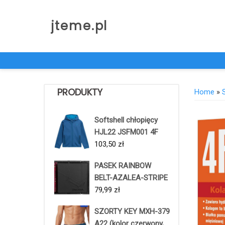
Skip
to
jteme.pl
content
PRODUKTY
Home
»
Softshell chłopięcy
HJL22 JSFM001 4F
103,50
zł
PASEK RAINBOW
BELT-AZALEA-STRIPE
79,99
zł
SZORTY KEY MXH-379
A22 (kolor czerwony,