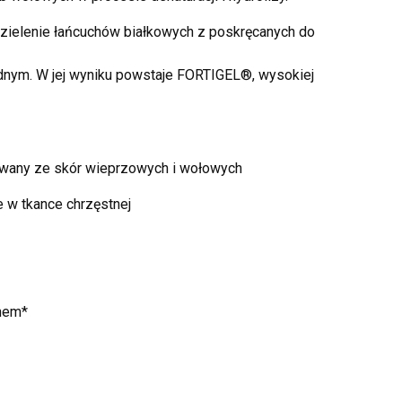
dzielenie łańcuchów białkowych z poskręcanych do
dnym. W jej wyniku powstaje FORTIGEL®, wysokiej
iwany ze skór wieprzowych i wołowych
 w tkance chrzęstnej
enem*