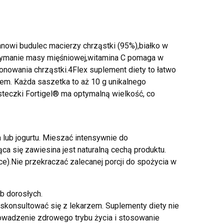
anowi budulec macierzy chrząstki (95%),białko w
rzymanie masy mięśniowej,witamina C pomaga w
onowania chrząstki.4Flex suplement diety to łatwo
iem. Każda saszetka to aż 10 g unikalnego
steczki Fortigel® ma optymalną wielkość, co
lub jogurtu. Mieszać intensywnie do
a się zawiesina jest naturalną cechą produktu.
e).Nie przekraczać zalecanej porcji do spożycia w
b dorosłych.
skonsultować się z lekarzem. Suplementy diety nie
rowadzenie zdrowego trybu życia i stosowanie