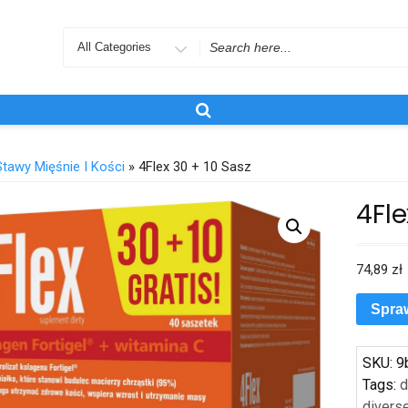
Search
for
Stawy Mięśnie I Kości
» 4Flex 30 + 10 Sasz
4Fle
74,89
zł
Spra
SKU:
9
Tags:
d
divers