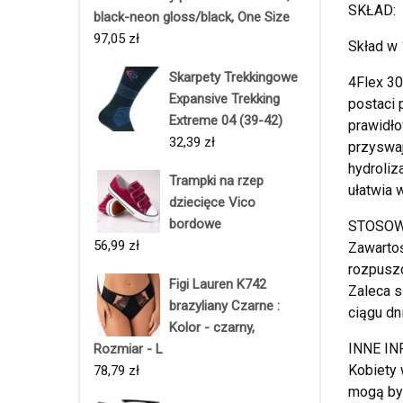
SKŁAD:
black-neon gloss/black, One Size
97,05
zł
Skład w 
Skarpety Trekkingowe
4Flex 30
Expansive Trekking
postaci 
Extreme 04 (39-42)
prawidło
32,39
zł
przyswaj
hydroliz
Trampki na rzep
ułatwia 
dziecięce Vico
bordowe
STOSOWA
56,99
zł
Zawartoś
rozpuszc
Figi Lauren K742
Zaleca s
brazyliany Czarne :
ciągu dni
Kolor - czarny,
INNE IN
Rozmiar - L
Kobiety 
78,79
zł
mogą być