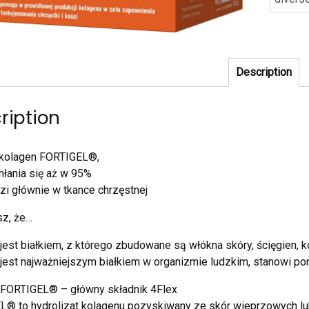
Description
ription
 kolagen FORTIGEL®,
hłania się aż w 95%
zi głównie w tkance chrzęstnej
sz, że…
jest białkiem, z którego zbudowane są włókna skóry, ścięgien, ko
jest najważniejszym białkiem w organizmie ludzkim, stanowi p
 FORTIGEL® – główny składnik 4Flex
® to hydrolizat kolagenu pozyskiwany ze skór wieprzowych lub 