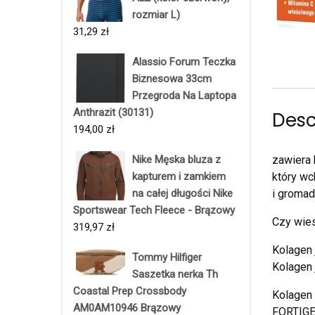
rozmiar L)
31,29
zł
Alassio Forum Teczka
Biznesowa 33cm
Przegroda Na Laptopa
Anthrazit (30131)
Desc
194,00
zł
Nike Męska bluza z
zawiera
kapturem i zamkiem
który wc
na całej długości Nike
i gromad
Sportswear Tech Fleece - Brązowy
Czy wie
319,97
zł
Kolagen 
Tommy Hilfiger
Kolagen 
Saszetka nerka Th
Coastal Prep Crossbody
Kolagen
AM0AM10946 Brązowy
FORTIGEL