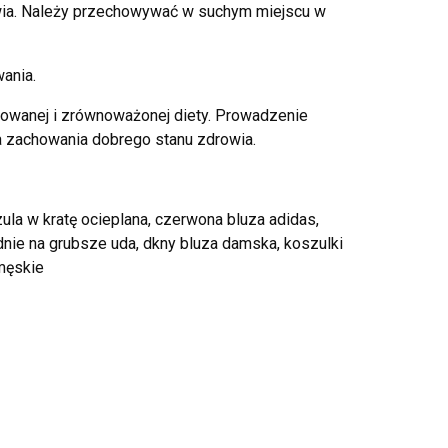
wia. Należy przechowywać w suchym miejscu w
ania.
sowanej i zrównoważonej diety. Prowadzenie
la zachowania dobrego stanu zdrowia.
la w kratę ocieplana, czerwona bluza adidas,
odnie na grubsze uda, dkny bluza damska, koszulki
męskie