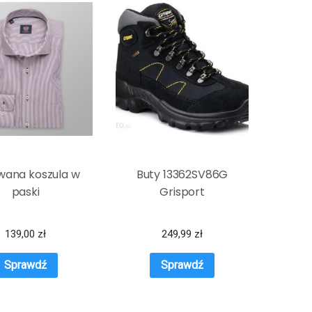
wana koszula w
Buty 13362SV86G
paski
Grisport
139,00
zł
249,99
zł
Sprawdź
Sprawdź