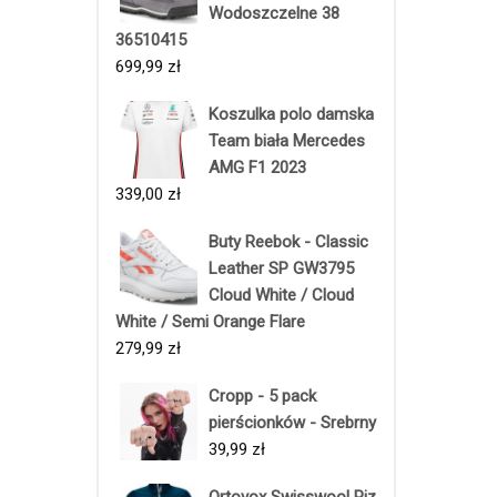
Wodoszczelne 38
36510415
699,99
zł
Koszulka polo damska
Team biała Mercedes
AMG F1 2023
339,00
zł
Buty Reebok - Classic
Leather SP GW3795
Cloud White / Cloud
White / Semi Orange Flare
279,99
zł
Cropp - 5 pack
pierścionków - Srebrny
39,99
zł
Ortovox Swisswool Piz