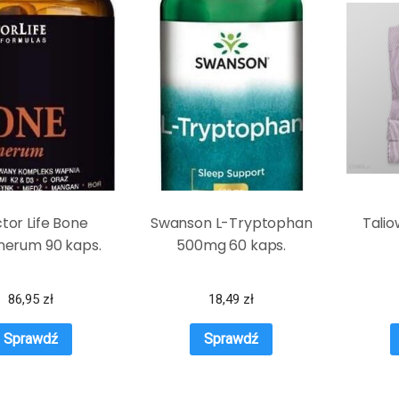
tor Life Bone
Swanson L-Tryptophan
Talio
erum 90 kaps.
500mg 60 kaps.
86,95
zł
18,49
zł
Sprawdź
Sprawdź