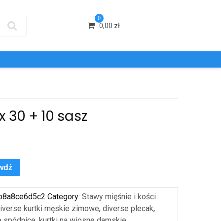
0
0,00
zł
x 30 + 10 sasz
wdź
b8a8ce6d5c2
Category:
Stawy mięśnie i kości
iverse kurtki męskie zimowe
,
diverse plecak
,
e spódnice
,
kurtki na wiosne damskie