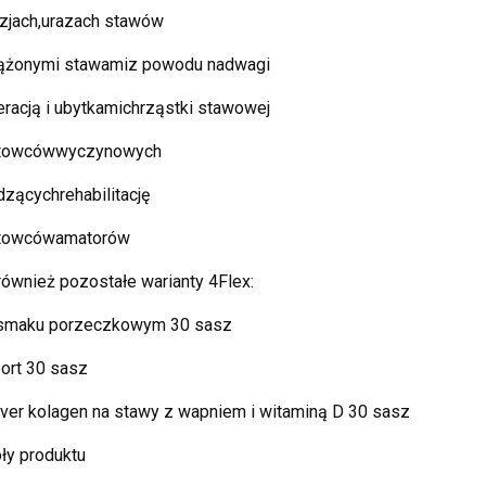
zjach,urazach stawów
iążonymi stawamiz powodu nadwagi
racją i ubytkamichrząstki stawowej
rtowcówwyczynowych
zącychrehabilitację
rtowcówamatorów
ównież pozostałe warianty 4Flex:
 smaku porzeczkowym 30 sasz
ort 30 sasz
lver kolagen na stawy z wapniem i witaminą D 30 sasz
ły produktu