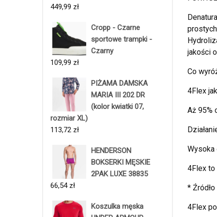
449,99
zł
Denatura
Cropp - Czarne
prostych
sportowe trampki -
Hydroliz
Czarny
jakości 
109,99
zł
Co wyróż
PIŻAMA DAMSKA
4Flex ja
MARIA III 202 DR
(kolor kwiatki 07,
Aż 95% c
rozmiar XL)
Działan
113,72
zł
Wysoka 
HENDERSON
BOKSERKI MĘSKIE
4Flex to
2PAK LUXE 38835
66,54
zł
* Źródło
Koszulka męska
4Flex po