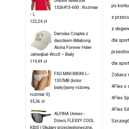
UNDER ARMOUR
po kontu
1326413-600 : Rozmiar
- L
z przec
122,24
zł
z degene
Damska Czapka z
dla spo
daszkiem Billabong
Aloha Forever Hdwr
przechod
Jahwqbal-Wcc0 – Biały
119,99
zł
dla spo
FIGI MINI BIKINI L-
Zobacz r
1357MB (kolor
4Flex o
biały/jasny różowy,
rozmiar S)
4Flex Sp
35,36
zł
4Flex Si
ALPINA Unisex -
Dzieci, FLEXXY COOL
Szczegó
KIDS I Okulary przeciwsłoneczne,