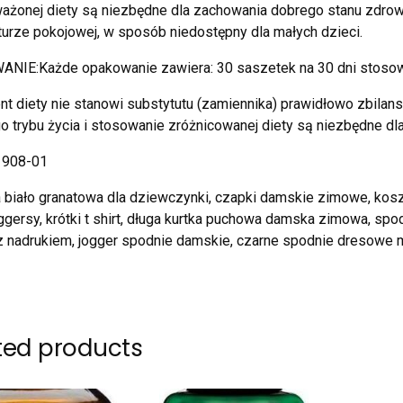
ażonej diety są niezbędne dla zachowania dobrego stanu zdro
urze pokojowej, w sposób niedostępny dla małych dzieci.
NIE:Każde opakowanie zawiera: 30 saszetek na 30 dni stosow
t diety nie stanowi substytutu (zamiennika) prawidłowo zbilan
 trybu życia i stosowanie zróżnicowanej diety są niezbędne d
1908-01
 biało granatowa dla dziewczynki, czapki damskie zimowe, koszu
oggersy, krótki t shirt, długa kurtka puchowa damska zimowa, sp
 nadrukiem, jogger spodnie damskie, czarne spodnie dresowe 
ted products