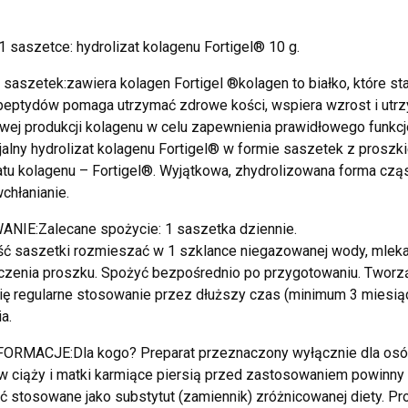
1 saszetce: hydrolizat kolagenu Fortigel® 10 g.
 saszetek:zawiera kolagen Fortigel ®kolagen to białko, które st
peptydów pomaga utrzymać zdrowe kości, wspiera wzrost i ut
wej produkcji kolagenu w celu zapewnienia prawidłowego funkcj
alny hydrolizat kolagenu Fortigel® w formie saszetek z proszk
atu kolagenu – Fortigel®. Wyjątkowa, zhydrolizowana forma czą
wchłanianie.
NIE:Zalecane spożycie: 1 saszetka dziennie.
ć saszetki rozmieszać w 1 szklance niegazowanej wody, mleka 
zenia proszku. Spożyć bezpośrednio po przygotowaniu. Tworząc
ię regularne stosowanie przez dłuższy czas (minimum 3 miesiąc
a.
FORMACJE:Dla kogo? Preparat przeznaczony wyłącznie dla osó
w ciąży i matki karmiące piersią przed zastosowaniem powinny 
 stosowane jako substytut (zamiennik) zróżnicowanej diety. P