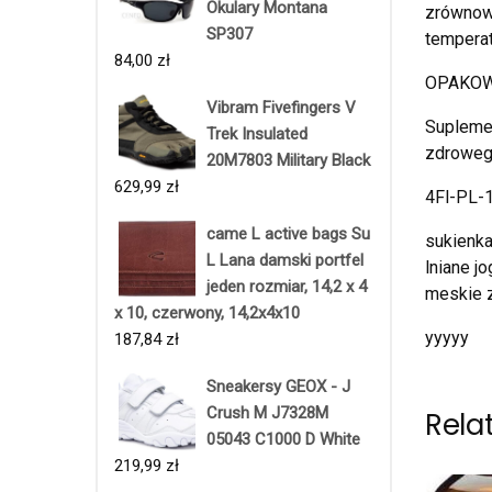
Okulary Montana
zrównow
SP307
temperat
84,00
zł
OPAKOWA
Vibram Fivefingers V
Suplemen
Trek Insulated
zdrowego
20M7803 Military Black
629,99
zł
4Fl-PL-
came L active bags Su
sukienka
L Lana damski portfel
lniane j
jeden rozmiar, 14,2 x 4
meskie z
x 10, czerwony, 14,2x4x10
yyyyy
187,84
zł
Sneakersy GEOX - J
Crush M J7328M
Rela
05043 C1000 D White
219,99
zł