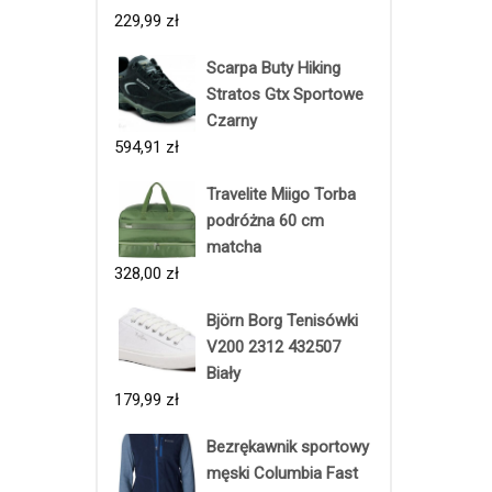
229,99
zł
Scarpa Buty Hiking
Stratos Gtx Sportowe
Czarny
594,91
zł
Travelite Miigo Torba
podróżna 60 cm
matcha
328,00
zł
Björn Borg Tenisówki
V200 2312 432507
Biały
179,99
zł
Bezrękawnik sportowy
męski Columbia Fast