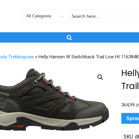
Search
for
Buty Trekkingowe
» Helly Hansen W Switchback Trail Low Ht 116384
Hel
Trai
364,99
z
Spra
SKU:
d