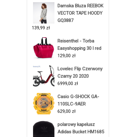
Damska Bluza REEBOK
VECTOR TAPE HOODY
GQ3887
139,99
zł
Reisenthel - Torba
Easyshopping 30 l red
129,00
zł
Lovelec Flip Czerwony
Czarny 20 2020
6999,00
zł
Casio G-SHOCK GA-
110SLC-9AER
629,00
zł
polarowy kapelusz
Adidas Bucket HM1685