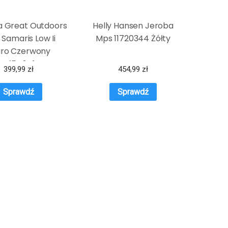
a Great Outdoors
Helly Hansen Jeroba
 Samaris Low Ii
Mps 11720344 Żółty
aro Czerwony
Rwf540D1N
399,99
zł
454,99
zł
Sprawdź
Sprawdź