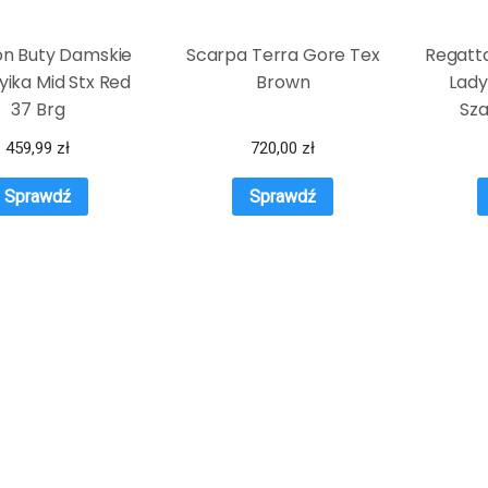
on Buty Damskie
Scarpa Terra Gore Tex
Regatt
yika Mid Stx Red
Brown
Lady
37 Brg
Sz
459,99
zł
720,00
zł
Sprawdź
Sprawdź