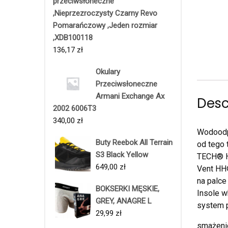
przeciwsłoneczne
,Nieprzezroczysty Czarny Revo
Pomarańczowy ,Jeden rozmiar
,XDB100118
136,17
zł
Okulary
Przeciwsłoneczne
Armani Exchange Ax
Desc
2002 6006T3
340,00
zł
Wodoodpo
Buty Reebok All Terrain
od tego 
S3 Black Yellow
TECH® H
649,00
zł
Vent HH
na palc
BOKSERKI MĘSKIE,
Insole w
GREY, ANAGRE L
system p
29,99
zł
smażenie