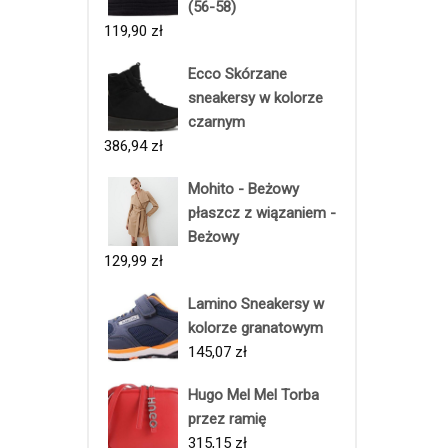
(56-58)
119,90
zł
Ecco Skórzane
sneakersy w kolorze
czarnym
386,94
zł
Mohito - Beżowy
płaszcz z wiązaniem -
Beżowy
129,99
zł
Lamino Sneakersy w
kolorze granatowym
145,07
zł
Hugo Mel Mel Torba
przez ramię
315,15
zł