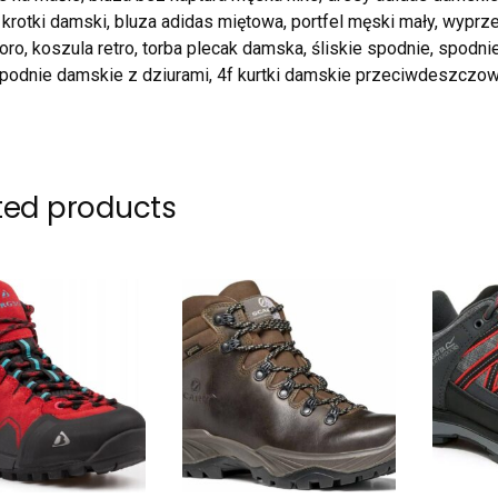
 krotki damski, bluza adidas miętowa, portfel męski mały, wyprz
oro, koszula retro, torba plecak damska, śliskie spodnie, spodn
podnie damskie z dziurami, 4f kurtki damskie przeciwdeszczo
ted products