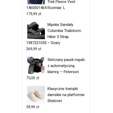
Trek Fleece Vest
1460001464 Rozmiar: L
179,99
zł
Męskie Sandały
Columbia Trailstorm
Hiker 3 Strap
1987221053 – Szary
269,99
zł
Skórzany pasek męski
z automatyczną
klamrą — Peterson
75,00
zł
Klasyczne trampki
damskie na platformie
Shelovet
59,99
zł