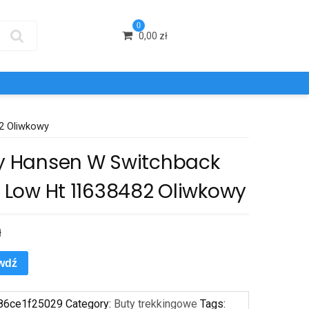
0
0,00
zł
82 Oliwkowy
ly Hansen W Switchback
l Low Ht 11638482 Oliwkowy
ł
wdź
86ce1f25029
Category:
Buty trekkingowe
Tags: