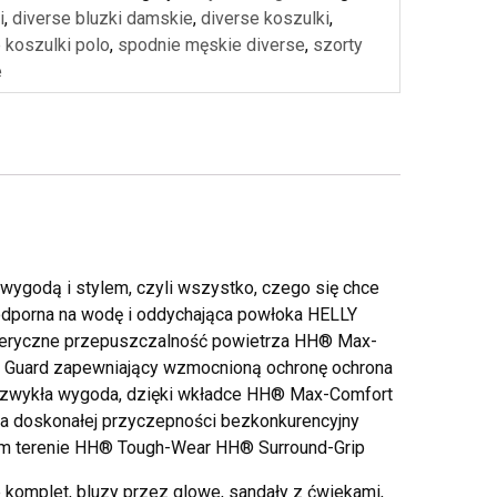
i
,
diverse bluzki damskie
,
diverse koszulki
,
 koszulki polo
,
spodnie męskie diverse
,
szorty
e
 wygodą i stylem, czyli wszystko, czego się chce
odporna na wodę i oddychająca powłoka HELLY
eryczne przepuszczalność powietrza HH® Max-
 Guard zapewniający wzmocnioną ochronę ochrona
ezwykła wygoda, dzięki wkładce HH® Max-Comfort
a doskonałej przyczepności bezkonkurencyjny
nym terenie HH® Tough-Wear HH® Surround-Grip
 komplet, bluzy przez glowe, sandały z ćwiekami,