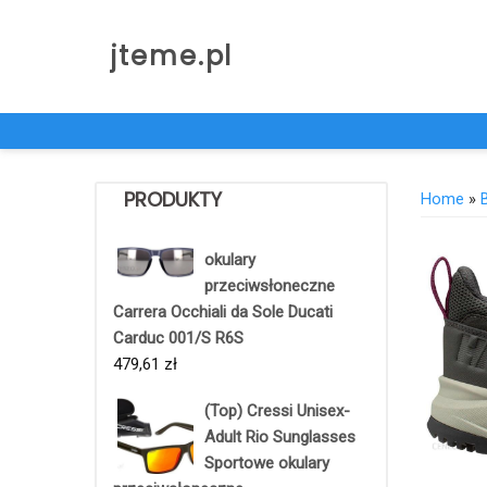
Skip
to
jteme.pl
content
PRODUKTY
Home
»
okulary
przeciwsłoneczne
Carrera Occhiali da Sole Ducati
Carduc 001/S R6S
479,61
zł
(Top) Cressi Unisex-
Adult Rio Sunglasses
Sportowe okulary