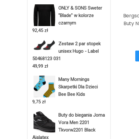
ONLY & SONS Sweter
Bergs
"Blade" w kolorze
Buty N
czarnym
92,45
zł
Zestaw 2 par stopek
unisex Hugo - Label
50468123 031
49,99
zł
Many Mornings
Skarpetki Dla Dzieci
Bee Bee Kids
9,75
zł
Buty do biegania Joma
Vora Men 2201
Tkvorw2201 Black
Aislatex