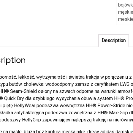
bojówk
męskie
meski
Description
ription
rność, lekkość, wytrzymałość i świetna trakcja w połączeniu z
typu butów. cholewka: wodoodporny zamsz z ceryfikatem LWG 
H® Seam-Shield osłony na szwach odporne na warunki atmosf
® Quick Dry dla szybkiego wysychania obuwia system HH® Pro
e i piętę HellyWear podeszwa wewnętrzna HH® Power-Stride ni
kładka antybakteryjna podeszwa zewnętrzna z HH® Max-Grip dl
odeszwy HellyGrip zapewniający najlepszą trakcję na nierów
 na maśle, bluza bez kaptura męska nike, dresy adidas damskie