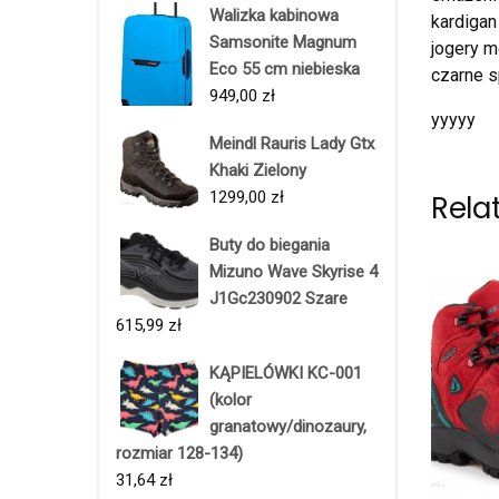
Walizka kabinowa
kardigan
Samsonite Magnum
jogery m
Eco 55 cm niebieska
czarne s
949,00
zł
yyyyy
Meindl Rauris Lady Gtx
Khaki Zielony
1299,00
zł
Rela
Buty do biegania
Mizuno Wave Skyrise 4
J1Gc230902 Szare
615,99
zł
KĄPIELÓWKI KC-001
(kolor
granatowy/dinozaury,
rozmiar 128-134)
31,64
zł