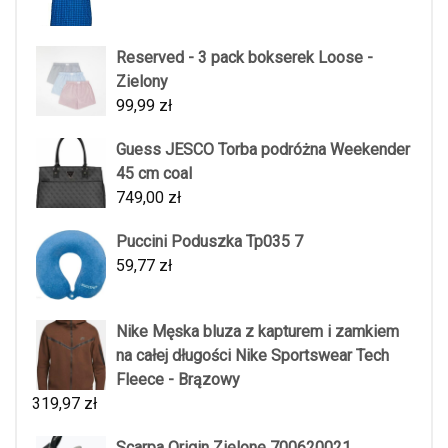
Reserved - 3 pack bokserek Loose -
Zielony
99,99
zł
Guess JESCO Torba podróżna Weekender
45 cm coal
749,00
zł
Puccini Poduszka Tp035 7
59,77
zł
Nike Męska bluza z kapturem i zamkiem
na całej długości Nike Sportswear Tech
Fleece - Brązowy
319,97
zł
Scarpa Origin Zielone 700620021