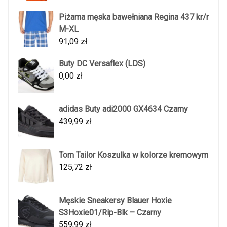
Piżama męska bawełniana Regina 437 kr/r
M-XL
91,09
zł
Buty DC Versaflex (LDS)
0,00
zł
adidas Buty adi2000 GX4634 Czarny
439,99
zł
Tom Tailor Koszulka w kolorze kremowym
125,72
zł
Męskie Sneakersy Blauer Hoxie
S3Hoxie01/Rip-Blk – Czarny
559,99
zł