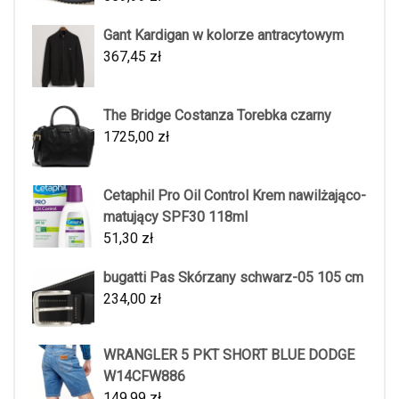
Gant Kardigan w kolorze antracytowym
367,45
zł
The Bridge Costanza Torebka czarny
1725,00
zł
Cetaphil Pro Oil Control Krem nawilżająco-
matujący SPF30 118ml
51,30
zł
bugatti Pas Skórzany schwarz-05 105 cm
234,00
zł
WRANGLER 5 PKT SHORT BLUE DODGE
W14CFW886
149,99
zł