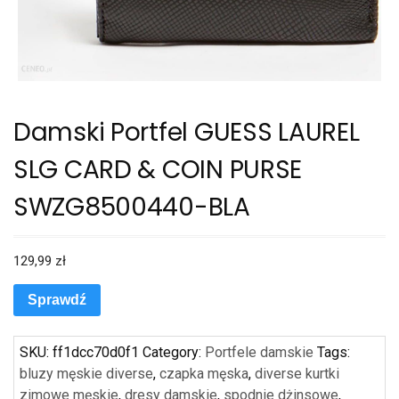
Damski Portfel GUESS LAUREL
SLG CARD & COIN PURSE
SWZG8500440-BLA
129,99
zł
Sprawdź
SKU:
ff1dcc70d0f1
Category:
Portfele damskie
Tags:
bluzy męskie diverse
,
czapka męska
,
diverse kurtki
zimowe męskie
,
dresy damskie
,
spodnie dżinsowe
,