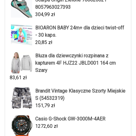
8057963027393
304,99
zł
BIOARON BABY 24m+ dla dzieci twist-off
- 30 kaps.
20,85
zł
Bluza dla dziewczynki rozpinana z
kapturem 4F HJZ22 JBLD001 164 cm
Szary
83,61
zł
Brandit Vintage Klasyczne Szorty Miejskie
S (54532319)
151,79
zł
Casio G-Shock GW-3000M-4AER
1272,60
zł