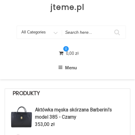
Skip
jteme.pl
to
content
Search
for
0
0,00
zł
Menu
PRODUKTY
Aktówka męska skórzana Barberini's
model 385 - Czarny
353,00
zł