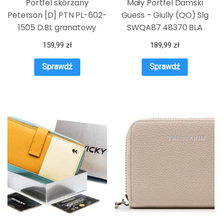
Portfel skórzany
Mały Portfel Damski
Peterson [D] PTN PL-602-
Guess – Giully (QO) Slg
1505 D.BL granatowy
SWQA87 48370 BLA
159,99
zł
189,99
zł
Sprawdź
Sprawdź