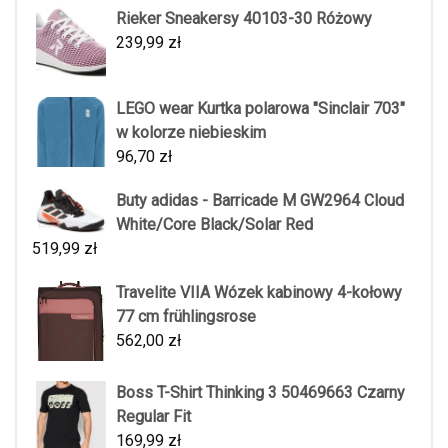
Rieker Sneakersy 40103-30 Różowy
239,99
zł
LEGO wear Kurtka polarowa "Sinclair 703"
w kolorze niebieskim
96,70
zł
Buty adidas - Barricade M GW2964 Cloud
White/Core Black/Solar Red
519,99
zł
Travelite VIIA Wózek kabinowy 4-kołowy
77 cm frühlingsrose
562,00
zł
Boss T-Shirt Thinking 3 50469663 Czarny
Regular Fit
169,99
zł