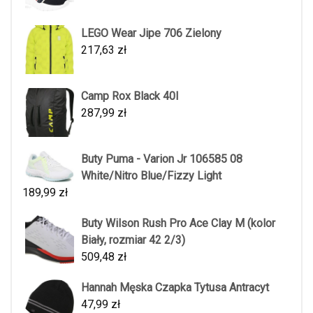
LEGO Wear Jipe 706 Zielony
217,63
zł
Camp Rox Black 40l
287,99
zł
Buty Puma - Varion Jr 106585 08
White/Nitro Blue/Fizzy Light
189,99
zł
Buty Wilson Rush Pro Ace Clay M (kolor
Biały, rozmiar 42 2/3)
509,48
zł
Hannah Męska Czapka Tytusa Antracyt
47,99
zł