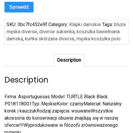
Sprawdź
SKU:
3bc7fc452e9f
Category:
Klapki damskie
Tags:
bluza
męska diverse
,
diverse sukienka
,
koszulka bawełniana
damska
,
kurtka skórzana diverse
,
męska koszulka polo
Description
Description
Firma: Asportuguesas Model: TURTLE Black Black
P018118001Typ: MęskieKolor: czarnyMateriał: Naturalny
korek i kauczukRodzaj zapięcia: wsuwaneWszystkie
akcesoria do konserwacji obuwia znajdują się w naszej
ofercie!!!Wyprodukowane w filozofii zrównoważonego
rozwoju. …