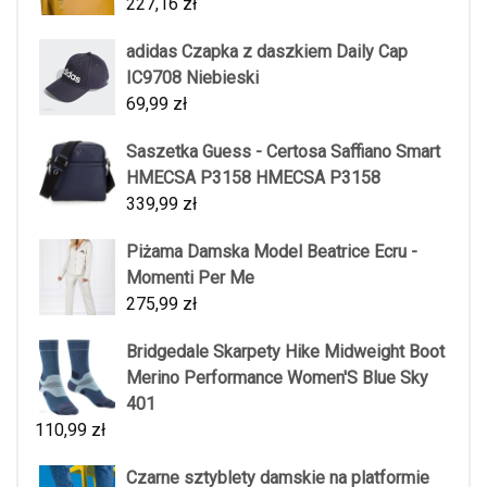
227,16
zł
adidas Czapka z daszkiem Daily Cap
IC9708 Niebieski
69,99
zł
Saszetka Guess - Certosa Saffiano Smart
HMECSA P3158 HMECSA P3158
339,99
zł
Piżama Damska Model Beatrice Ecru -
Momenti Per Me
275,99
zł
Bridgedale Skarpety Hike Midweight Boot
Merino Performance Women'S Blue Sky
401
110,99
zł
Czarne sztyblety damskie na platformie