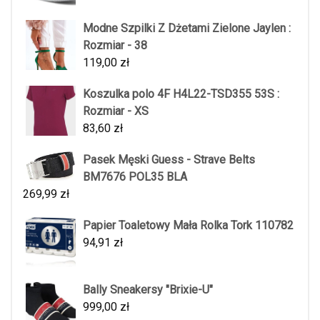
Modne Szpilki Z Dżetami Zielone Jaylen :
Rozmiar - 38
119,00
zł
Koszulka polo 4F H4L22-TSD355 53S :
Rozmiar - XS
83,60
zł
Pasek Męski Guess - Strave Belts
BM7676 POL35 BLA
269,99
zł
Papier Toaletowy Mała Rolka Tork 110782
94,91
zł
Bally Sneakersy "Brixie-U"
999,00
zł