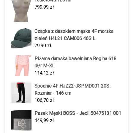
799,99
zł
Czapka z daszkiem męska 4F morska
zieleń H4L21 CAM006 46S L
29,90
zł
Piżama damska bawełniana Regina 618
dł/r M-XL
114,12
zł
Spodnie 4F HJZ22-JSPMD001 20S :
Rozmiar - 146 cm
106,70
zł
Pasek Męski BOSS - Jecil 50475131 001
449,99
zł