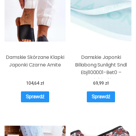
Damskie Skórzane Klapki
Damskie Japonki
Japonki Czarne Amite
Billabong Sunlight Sndl
Ebjl100001-Bet0 –
Niebieski
104,64
zł
69,99
zł
Sprawdź
Sprawdź