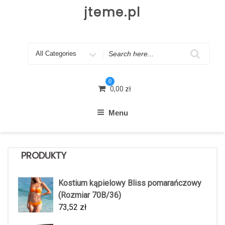
Skip
jteme.pl
to
content
Search
for
0
0,00
zł
Menu
PRODUKTY
Kostium kąpielowy Bliss pomarańczowy
(Rozmiar 70B/36)
73,52
zł