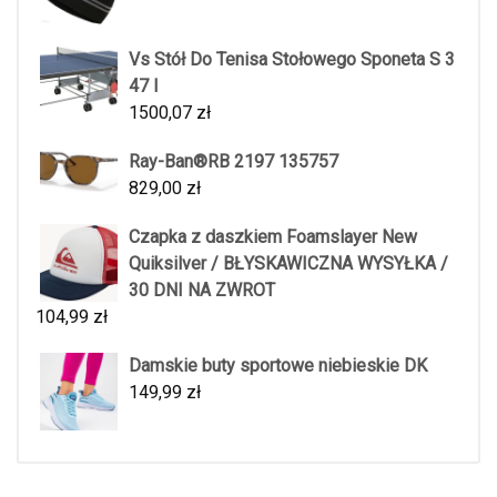
Vs Stół Do Tenisa Stołowego Sponeta S 3
47 I
1500,07
zł
Ray-Ban®RB 2197 135757
829,00
zł
Czapka z daszkiem Foamslayer New
Quiksilver / BŁYSKAWICZNA WYSYŁKA /
30 DNI NA ZWROT
104,99
zł
Damskie buty sportowe niebieskie DK
149,99
zł