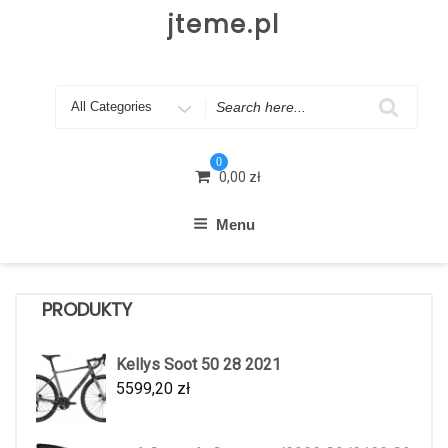
Skip
jteme.pl
to
content
Search
for
0
0,00
zł
Menu
PRODUKTY
Kellys Soot 50 28 2021
5599,20
zł