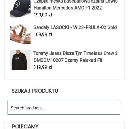
Czapka męska baseballowa czarna Lewis
Hamilton Mercedes AMG F1 2022
199,00
zł
Sandały LASOCKI - WI23-FRULA-02 Gold
169,99
zł
Tommy Jeans Bluza Tjm Timeless Crew 2
DM0DM10207 Czarny Relaxed Fit
319,99
zł
SZUKAJ PRODUKTU
Search
for:
POLECAMY