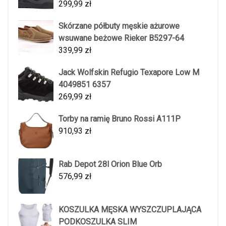
299,99
zł
Skórzane półbuty męskie ażurowe
wsuwane beżowe Rieker B5297-64
339,99
zł
Jack Wolfskin Refugio Texapore Low M
4049851 6357
269,99
zł
Torby na ramię Bruno Rossi A111P
910,93
zł
Rab Depot 28l Orion Blue Orb
576,99
zł
KOSZULKA MĘSKA WYSZCZUPLAJĄCA
PODKOSZULKA SLIM