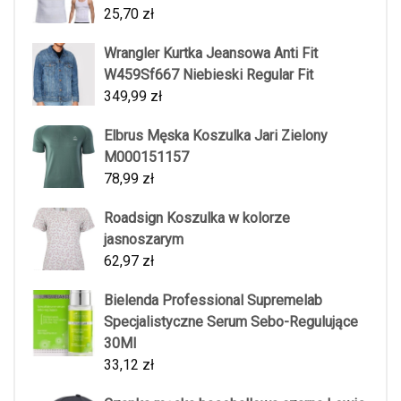
25,70
zł
Wrangler Kurtka Jeansowa Anti Fit
W459Sf667 Niebieski Regular Fit
349,99
zł
Elbrus Męska Koszulka Jari Zielony
M000151157
78,99
zł
Roadsign Koszulka w kolorze
jasnoszarym
62,97
zł
Bielenda Professional Supremelab
Specjalistyczne Serum Sebo-Regulujące
30Ml
33,12
zł