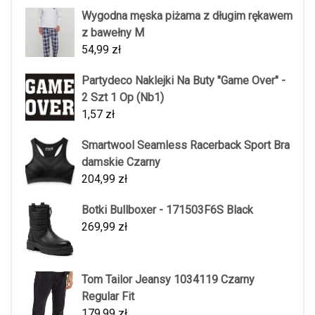
Wygodna męska piżama z długim rękawem
z bawełny M
54,99
zł
Partydeco Naklejki Na Buty "Game Over" -
2 Szt 1 Op (Nb1)
1,57
zł
Smartwool Seamless Racerback Sport Bra
damskie Czarny
204,99
zł
Botki Bullboxer - 171503F6S Black
269,99
zł
Tom Tailor Jeansy 1034119 Czarny
Regular Fit
179,99
zł