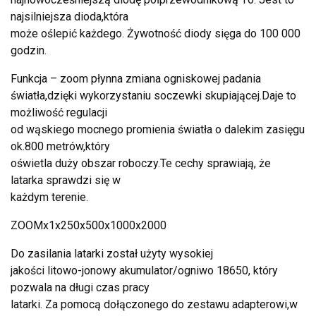
najsilniejsza dioda,która
może oślepić każdego. Żywotność diody sięga do 100 000
godzin.
Funkcja – zoom płynna zmiana ogniskowej padania
światła,dzięki wykorzystaniu soczewki skupiającej.Daje to
możliwość regulacji
od wąskiego mocnego promienia światła o dalekim zasięgu
ok.800 metrów,który
oświetla duży obszar roboczy.Te cechy sprawiają, że
latarka sprawdzi się w
każdym terenie.
ZOOMx1x250x500x1000x2000
Do zasilania latarki został użyty wysokiej
jakości litowo-jonowy akumulator/ogniwo 18650, który
pozwala na długi czas pracy
latarki. Za pomocą dołączonego do zestawu adapterowi,w