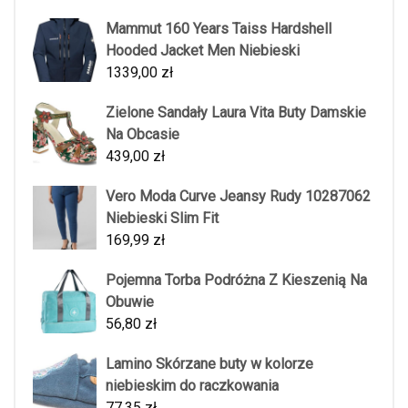
Mammut 160 Years Taiss Hardshell
Hooded Jacket Men Niebieski
1339,00
zł
Zielone Sandały Laura Vita Buty Damskie
Na Obcasie
439,00
zł
Vero Moda Curve Jeansy Rudy 10287062
Niebieski Slim Fit
169,99
zł
Pojemna Torba Podróżna Z Kieszenią Na
Obuwie
56,80
zł
Lamino Skórzane buty w kolorze
niebieskim do raczkowania
77,35
zł