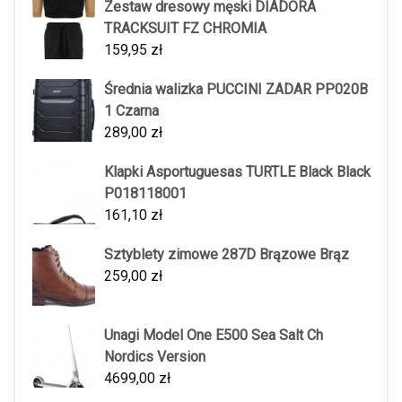
Zestaw dresowy męski DIADORA
TRACKSUIT FZ CHROMIA
159,95
zł
Średnia walizka PUCCINI ZADAR PP020B
1 Czarna
289,00
zł
Klapki Asportuguesas TURTLE Black Black
P018118001
161,10
zł
Sztyblety zimowe 287D Brązowe Brąz
259,00
zł
Unagi Model One E500 Sea Salt Ch
Nordics Version
4699,00
zł