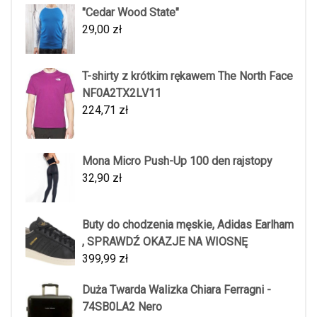
"Cedar Wood State"
29,00
zł
T-shirty z krótkim rękawem The North Face
NF0A2TX2LV11
224,71
zł
Mona Micro Push-Up 100 den rajstopy
32,90
zł
Buty do chodzenia męskie, Adidas Earlham
, SPRAWDŹ OKAZJE NA WIOSNĘ
399,99
zł
Duża Twarda Walizka Chiara Ferragni -
74SB0LA2 Nero