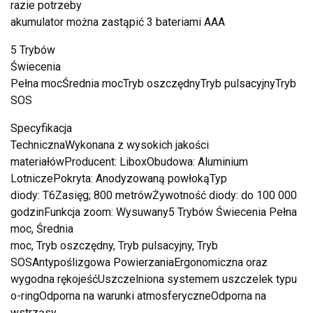
razie potrzeby
akumulator można zastąpić 3 bateriami AAA
5 Trybów
Świecenia
Pełna mocŚrednia mocTryb oszczędnyTryb pulsacyjnyTryb
SOS
Specyfikacja
TechnicznaWykonana z wysokich jakości
materiałówProducent: LiboxObudowa: Aluminium
LotniczePokryta: Anodyzowaną powłokąTyp
diody: T6Zasięg; 800 metrówŻywotność diody: do 100 000
godzinFunkcja zoom: Wysuwany5 Trybów Świecenia Pełna
moc, Średnia
moc, Tryb oszczędny, Tryb pulsacyjny, Tryb
SOSAntypoślizgowa PowierzaniaErgonomiczna oraz
wygodna rękojeśćUszczelniona systemem uszczelek typu
o-ringOdporna na warunki atmosferyczneOdporna na
wstrząsy