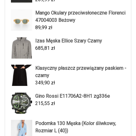
Mango Okulary przeciwsłoneczne Florenci
47004003 Beżowy
89,99
zł
Izas Męska Ellice Szary Czarny
685,81
zł
Klasyczny płaszcz przewiązany paskiem -
czarny
349,90
zł
Gino Rossi E11706A2-8H1 zg336e
215,55
zł
Podomka 130 Męska (Kolor śliwkowy,
Rozmiar L (40))