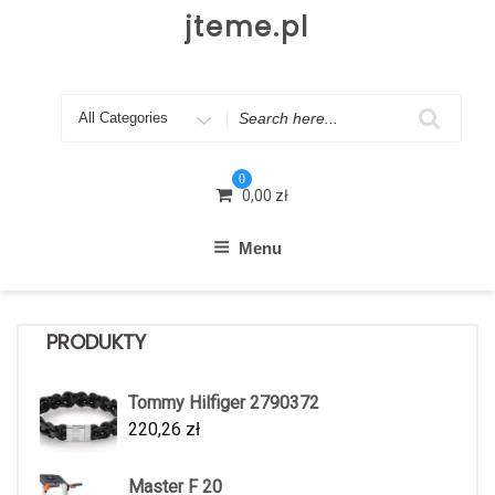
Skip
jteme.pl
to
content
Search
for
0
0,00
zł
Menu
PRODUKTY
Tommy Hilfiger 2790372
220,26
zł
Master F 20