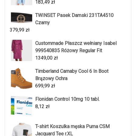
183,49
zł
TWINSET Pasek Damski 231TA4510
Czarny
379,99
zł
Custommade Płaszcz wełniany Isabel
999540835 Różowy Regular Fit
1349,00
zł
Timberland Carnaby Cool 6 In Boot
Brązowy Ochra
699,99
zł
Flonidan Control 10mg 10 tabl.
8,12
zł
T-shirt Koszulka męska Puma CSM
Jacquard Tee r.XL