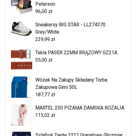
Peterson
96,00
zł
Sneakersy BIG STAR - LL274370
Grey/White
229,99
zł
Tekla PASEK 22MM BRĄZOWY GZ21A
55,00
zł
Wózek Na Zakupy Składany Torba
Zakupowa Gimi 50L
187,77
zł
MARTEL 230 PIŻAMA DAMSKA ROZALIA
115,02
zł
Szlafrok Dante 2221 Granatowy (Rozmiar