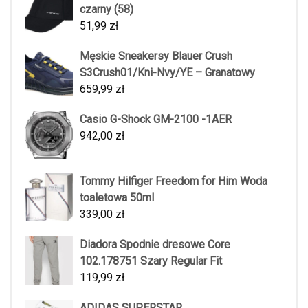
czarny (58)
51,99
zł
Męskie Sneakersy Blauer Crush
S3Crush01/Kni-Nvy/YE – Granatowy
659,99
zł
Casio G-Shock GM-2100 -1AER
942,00
zł
Tommy Hilfiger Freedom for Him Woda
toaletowa 50ml
339,00
zł
Diadora Spodnie dresowe Core
102.178751 Szary Regular Fit
119,99
zł
ADIDAS SUPERSTAR