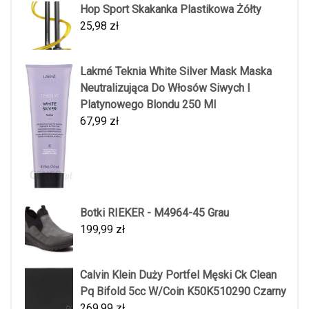
Hop Sport Skakanka Plastikowa Żółty
25,98
zł
Lakmé Teknia White Silver Mask Maska
Neutralizująca Do Włosów Siwych I
Platynowego Blondu 250 Ml
67,99
zł
Botki RIEKER - M4964-45 Grau
199,99
zł
Calvin Klein Duży Portfel Męski Ck Clean
Pq Bifold 5cc W/Coin K50K510290 Czarny
269,99
zł