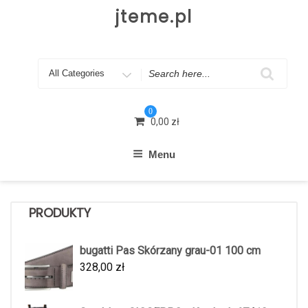
Skip
jteme.pl
to
content
Search
for
0
0,00
zł
Menu
PRODUKTY
bugatti Pas Skórzany grau-01 100 cm
328,00
zł