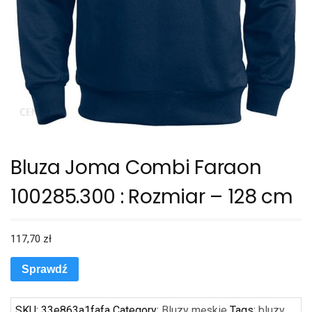
Bluza Joma Combi Faraon
100285.300 : Rozmiar – 128 cm
117,70
zł
Sprawdź
SKU:
33e863a1fafa
Category:
Bluzy męskie
Tags:
bluzy