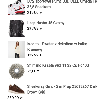
Buty sportowe Puma LQD CELL Omega TR
35,5 Sneakers
219,00
zł
Loap Hunter 45 Czarny
327,99
zł
Mohito - Sweter z dekoltem w łódkę -
Kremowy
129,99
zł
Shimano Kaseta 9Rz 11 32 Cs Hg400
72,00
zł
Sneakersy Gant - San Prep 25633267 Dark
Brown G46
359,99
zł