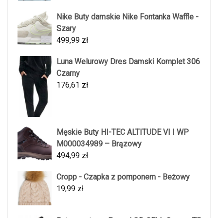
Nike Buty damskie Nike Fontanka Waffle -
Szary
499,99
zł
Luna Welurowy Dres Damski Komplet 306
Czarny
176,61
zł
Męskie Buty HI-TEC ALTITUDE VI I WP
M000034989 – Brązowy
494,99
zł
Cropp - Czapka z pomponem - Beżowy
19,99
zł