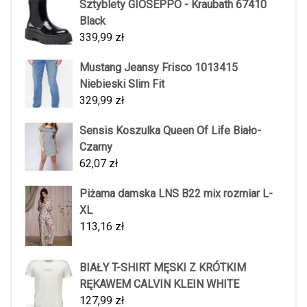
Sztyblety GIOSEPPO - Kraubath 67410
Black
339,99
zł
Mustang Jeansy Frisco 1013415
Niebieski Slim Fit
329,99
zł
Sensis Koszulka Queen Of Life Biało-
Czarny
62,07
zł
Piżama damska LNS B22 mix rozmiar L-
XL
113,16
zł
BIAŁY T-SHIRT MĘSKI Z KRÓTKIM
RĘKAWEM CALVIN KLEIN WHITE
127,99
zł