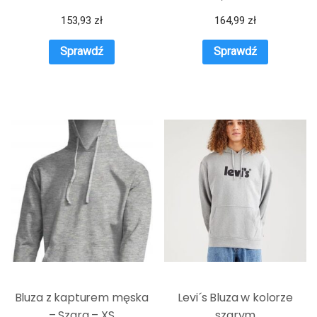
153,93
zł
164,99
zł
Sprawdź
Sprawdź
Bluza z kapturem męska
Levi´s Bluza w kolorze
– Szara – XS
szarym