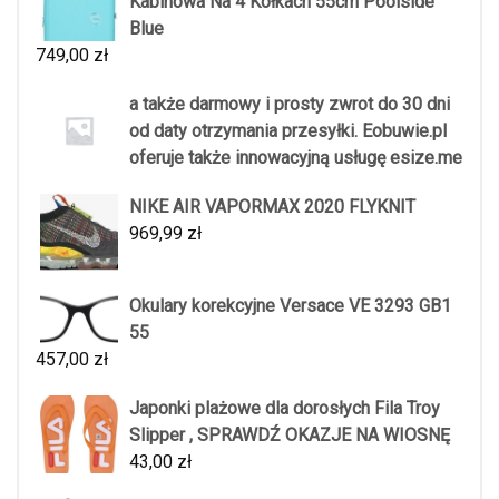
Kabinowa Na 4 Kółkach 55cm Poolside
Blue
749,00
zł
a także darmowy i prosty zwrot do 30 dni
od daty otrzymania przesyłki. Eobuwie.pl
oferuje także innowacyjną usługę esize.me
NIKE AIR VAPORMAX 2020 FLYKNIT
969,99
zł
Okulary korekcyjne Versace VE 3293 GB1
55
457,00
zł
Japonki plażowe dla dorosłych Fila Troy
Slipper , SPRAWDŹ OKAZJE NA WIOSNĘ
43,00
zł