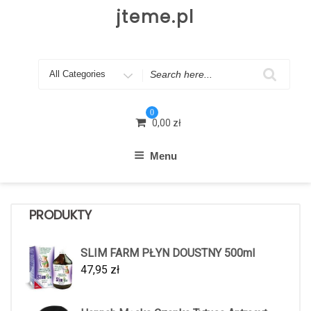
Skip
jteme.pl
to
content
Search
for
0
0,00
zł
Menu
PRODUKTY
SLIM FARM PŁYN DOUSTNY 500ml
47,95
zł