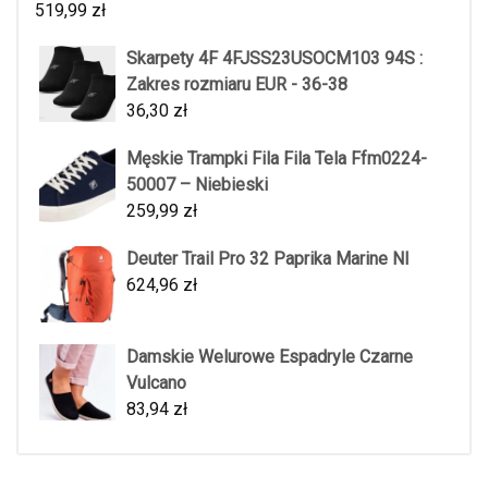
519,99
zł
Skarpety 4F 4FJSS23USOCM103 94S :
Zakres rozmiaru EUR - 36-38
36,30
zł
Męskie Trampki Fila Fila Tela Ffm0224-
50007 – Niebieski
259,99
zł
Deuter Trail Pro 32 Paprika Marine Nl
624,96
zł
Damskie Welurowe Espadryle Czarne
Vulcano
83,94
zł