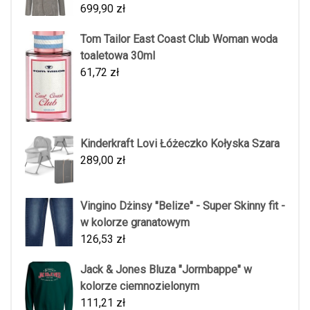
699,90
zł
Tom Tailor East Coast Club Woman woda
toaletowa 30ml
61,72
zł
Kinderkraft Lovi Łóżeczko Kołyska Szara
289,00
zł
Vingino Dżinsy "Belize" - Super Skinny fit -
w kolorze granatowym
126,53
zł
Jack & Jones Bluza "Jormbappe" w
kolorze ciemnozielonym
111,21
zł