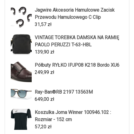
Jagwire Akcesoria Hamulcowe Zacisk
Przewodu Hamulcowego C Clip
31,57
zł
VINTAGE TOREBKA DAMSKA NA RAMIĘ
PAOLO PERUZZI T-63-HBL
139,90
zł
Półbuty RYŁKO IPJP08 K218 Bordo XU6
249,99
zł
Ray-Ban®RB 2197 13563M
649,00
zł
Koszulka Joma Winner 100946.102 :
Rozmiar - 152 cm
57,20
zł