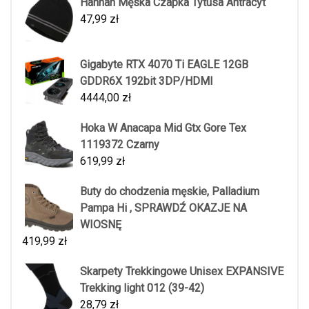
Hannah Męska Czapka Tytusa Antracyt
47,99
zł
Gigabyte RTX 4070 Ti EAGLE 12GB
GDDR6X 192bit 3DP/HDMI
4444,00
zł
Hoka W Anacapa Mid Gtx Gore Tex
1119372 Czarny
619,99
zł
Buty do chodzenia męskie, Palladium
Pampa Hi , SPRAWDŹ OKAZJE NA
WIOSNĘ
419,99
zł
Skarpety Trekkingowe Unisex EXPANSIVE
Trekking light 012 (39-42)
28,79
zł