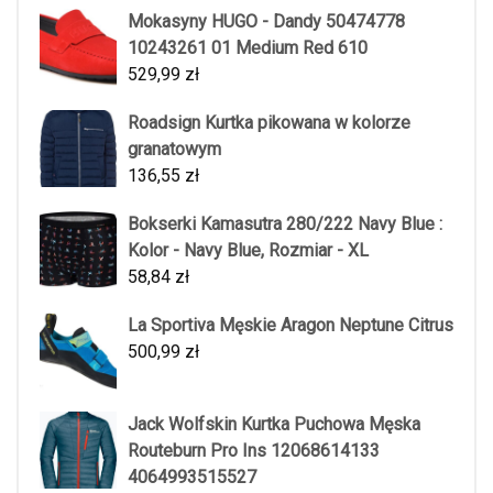
Mokasyny HUGO - Dandy 50474778
10243261 01 Medium Red 610
529,99
zł
Roadsign Kurtka pikowana w kolorze
granatowym
136,55
zł
Bokserki Kamasutra 280/222 Navy Blue :
Kolor - Navy Blue, Rozmiar - XL
58,84
zł
La Sportiva Męskie Aragon Neptune Citrus
500,99
zł
Jack Wolfskin Kurtka Puchowa Męska
Routeburn Pro Ins 12068614133
4064993515527