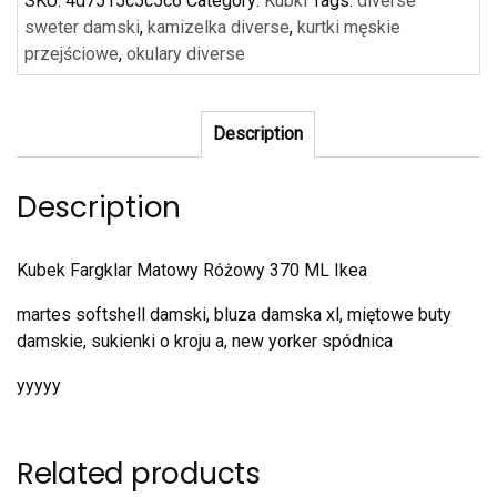
SKU:
4d7515c5c5c6
Category:
Kubki
Tags:
diverse
sweter damski
,
kamizelka diverse
,
kurtki męskie
przejściowe
,
okulary diverse
Description
Description
Kubek Fargklar Matowy Różowy 370 ML Ikea
martes softshell damski, bluza damska xl, miętowe buty
damskie, sukienki o kroju a, new yorker spódnica
yyyyy
Related products