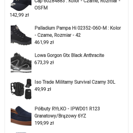
Cap 60284883 : Kolor - Czarne, Rozmiar -
OSFM
142,99
zł
Palladium Pampa Hi 02352-060-M : Kolor
- Czarne, Rozmiar - 42
461,99
zł
Lowa Gorgon Gtx Black Anthracite
673,39
zł
Iso Trade Militarny Survival Czarny 30L
49,99
zł
Półbuty RYŁKO - IPWD01 R123
Granatowy/Brązowy 6YZ
199,99
zł