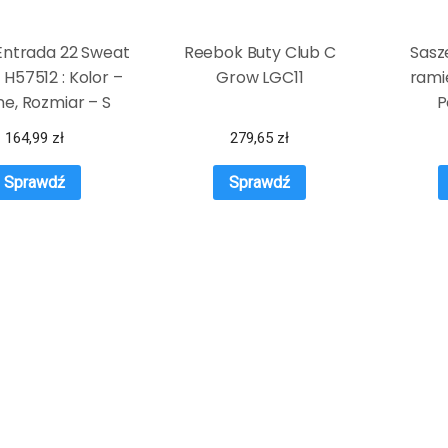
Entrada 22 Sweat
Reebok Buty Club C
Sasz
 H57512 : Kolor –
Grow LGC11
rami
e, Rozmiar – S
P
164,99
zł
279,65
zł
Sprawdź
Sprawdź