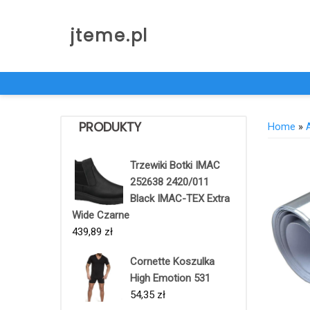
Skip
to
jteme.pl
content
PRODUKTY
Home
»
Trzewiki Botki IMAC
252638 2420/011
Black IMAC-TEX Extra
Wide Czarne
439,89
zł
Cornette Koszulka
High Emotion 531
54,35
zł