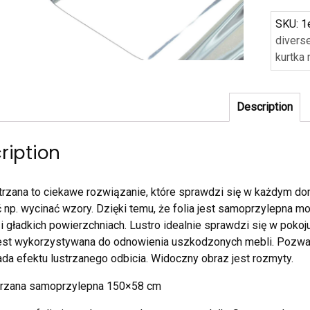
SKU:
1
divers
kurtka
Description
ription
strzana to ciekawe rozwiązanie, które sprawdzi się w każdym do
 np. wycinać wzory. Dzięki temu, że folia jest samoprzylepna m
 i gładkich powierzchniach. Lustro idealnie sprawdzi się w poko
est wykorzystywana do odnowienia uszkodzonych mebli. Pozwala
ada efektu lustrzanego odbicia. Widoczny obraz jest rozmyty.
strzana samoprzylepna 150×58 cm