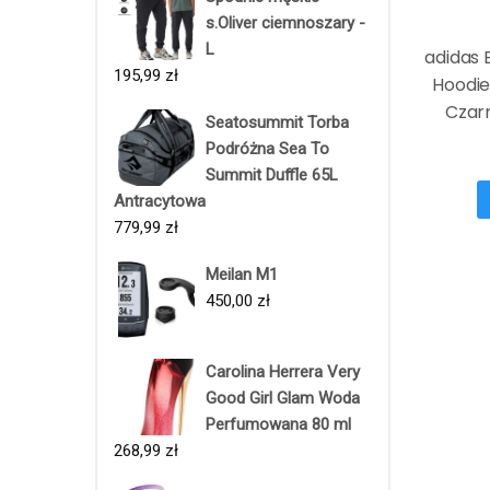
s.Oliver ciemnoszary -
L
adidas 
195,99
zł
Hoodie
Czarn
Seatosummit Torba
Podróżna Sea To
Summit Duffle 65L
Antracytowa
779,99
zł
Meilan M1
450,00
zł
Carolina Herrera Very
Good Girl Glam Woda
Perfumowana 80 ml
268,99
zł