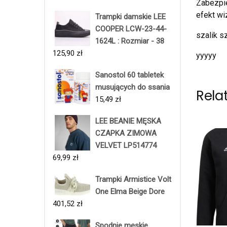
Zabezpi
efekt wi
Trampki damskie LEE
COOPER LCW-23-44-
szalik s
1624L : Rozmiar - 38
125,90
zł
yyyyy
Sanostol 60 tabletek
musujących do ssania
Rela
15,49
zł
LEE BEANIE MĘSKA
CZAPKA ZIMOWA
VELVET LP514774
69,99
zł
Trampki Armistice Volt
One Elma Beige Dore
401,52
zł
Spodnie męskie