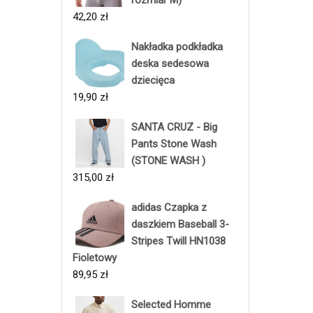
42,20
zł
Nakładka podkładka
deska sedesowa
dziecięca
19,90
zł
SANTA CRUZ - Big
Pants Stone Wash
(STONE WASH )
315,00
zł
adidas Czapka z
daszkiem Baseball 3-
Stripes Twill HN1038
Fioletowy
89,95
zł
Selected Homme