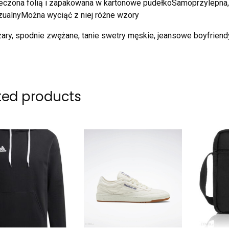
eczona folią i zapakowana w kartonowe pudełkoSamoprzylepna,
zualnyMożna wyciąć z niej różne wzory
zary, spodnie zwężane, tanie swetry męskie, jeansowe boyfriend
ted products