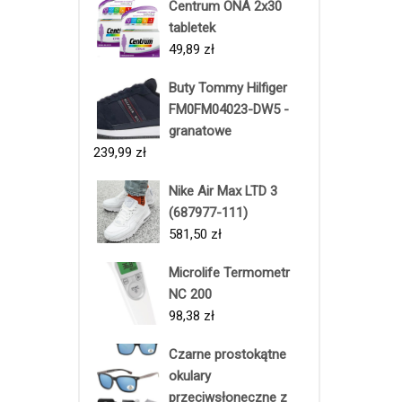
Centrum ONA 2x30
tabletek
49,89
zł
Buty Tommy Hilfiger
FM0FM04023-DW5 -
granatowe
239,99
zł
Nike Air Max LTD 3
(687977-111)
581,50
zł
Microlife Termometr
NC 200
98,38
zł
Czarne prostokątne
okulary
przeciwsłoneczne z