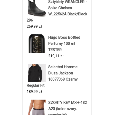
Sztyblety WRANGLER -
Spike Chelsea
WL22562A Black/Black
296
269,99
zł
Hugo Boss Bottled
Perfumy 100 ml
TESTER
219,11
zł
Selected Homme
Bluza Jackson
16077368 Czarny
Regular Fit
189,99
zł
SZORTY KEY MXH-132
A23 (kolor szary,
rozmiar M)