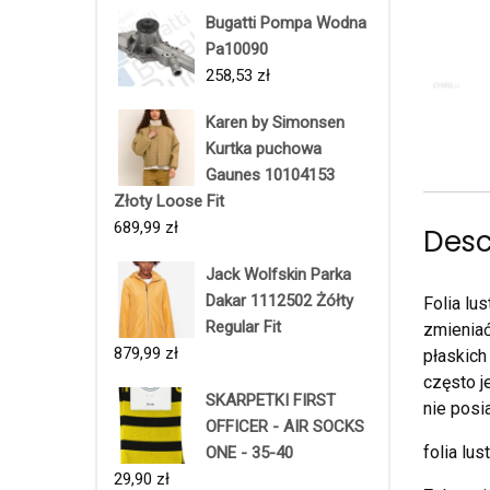
Bugatti Pompa Wodna
Pa10090
258,53
zł
Karen by Simonsen
Kurtka puchowa
Gaunes 10104153
Złoty Loose Fit
689,99
zł
Desc
Jack Wolfskin Parka
Dakar 1112502 Żółty
Folia lu
Regular Fit
zmieniać
879,99
zł
płaskich
często j
SKARPETKI FIRST
nie posi
OFFICER - AIR SOCKS
folia lu
ONE - 35-40
29,90
zł