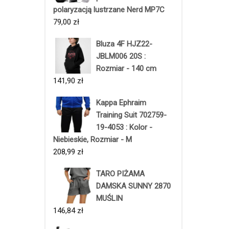
polaryzacją lustrzane Nerd MP7C
79,00
zł
Bluza 4F HJZ22-
JBLM006 20S :
Rozmiar - 140 cm
141,90
zł
Kappa Ephraim
Training Suit 702759-
19-4053 : Kolor -
Niebieskie, Rozmiar - M
208,99
zł
TARO PIŻAMA
DAMSKA SUNNY 2870
MUŚLIN
146,84
zł