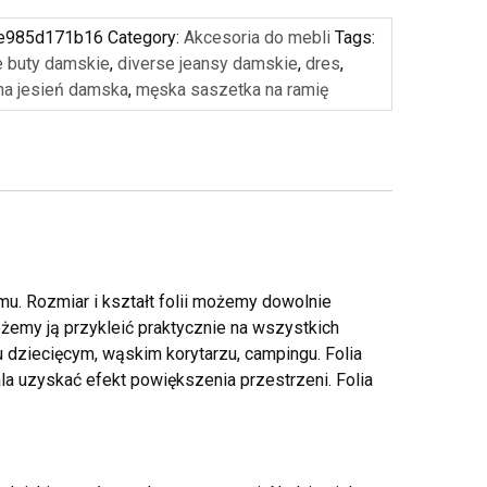
e985d171b16
Category:
Akcesoria do mebli
Tags:
e buty damskie
,
diverse jeansy damskie
,
dres
,
 na jesień damska
,
męska saszetka na ramię
mu. Rozmiar i kształt folii możemy dowolnie
ożemy ją przykleić praktycznie na wszystkich
ju dziecięcym, wąskim korytarzu, campingu. Folia
 uzyskać efekt powiększenia przestrzeni. Folia