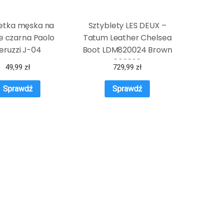
etka męska na
Sztyblety LES DEUX –
e czarna Paolo
Tatum Leather Chelsea
eruzzi J-04
Boot LDM820024 Brown
820820
49,99
zł
729,99
zł
Sprawdź
Sprawdź